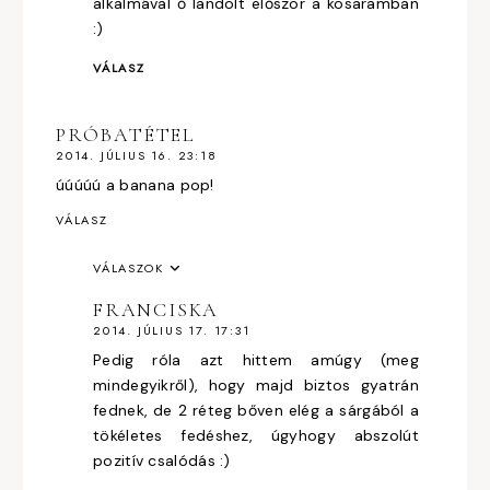
alkalmával ő landolt először a kosaramban
:)
VÁLASZ
PRÓBATÉTEL
2014. JÚLIUS 16. 23:18
úúúúú a banana pop!
VÁLASZ
VÁLASZOK
FRANCISKA
2014. JÚLIUS 17. 17:31
Pedig róla azt hittem amúgy (meg
mindegyikről), hogy majd biztos gyatrán
fednek, de 2 réteg bőven elég a sárgából a
tökéletes fedéshez, úgyhogy abszolút
pozitív csalódás :)