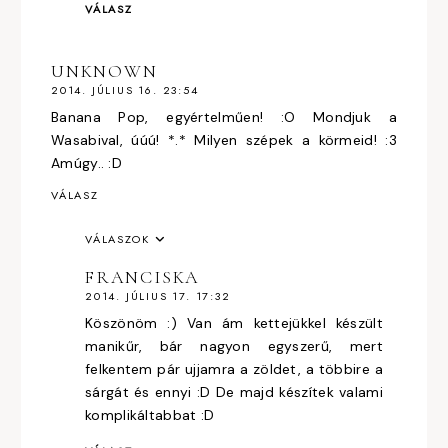
VÁLASZ
UNKNOWN
2014. JÚLIUS 16. 23:54
Banana Pop, egyértelműen! :O Mondjuk a
Wasabival, úúú! *.* Milyen szépek a körmeid! :3
Amúgy.. :D
VÁLASZ
VÁLASZOK
FRANCISKA
2014. JÚLIUS 17. 17:32
Köszönöm :) Van ám kettejükkel készült
manikűr, bár nagyon egyszerű, mert
felkentem pár ujjamra a zöldet, a többire a
sárgát és ennyi :D De majd készítek valami
komplikáltabbat :D