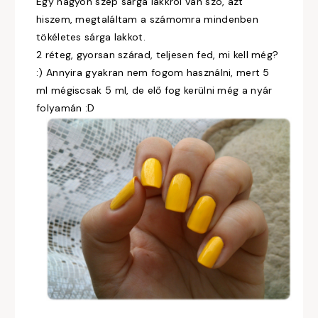
Egy nagyon szép sárga lakkról van szó, azt
hiszem, megtaláltam a számomra mindenben
tökéletes sárga lakkot.
2 réteg, gyorsan szárad, teljesen fed, mi kell még?
:) Annyira gyakran nem fogom használni, mert 5
ml mégiscsak 5 ml, de elő fog kerülni még a nyár
folyamán :D