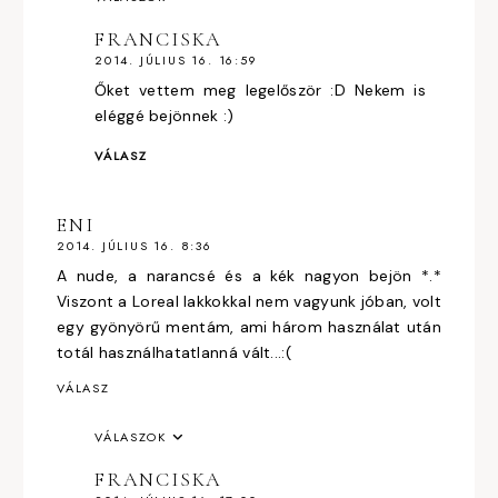
FRANCISKA
2014. JÚLIUS 16. 16:59
Őket vettem meg legelőször :D Nekem is
eléggé bejönnek :)
VÁLASZ
ENI
2014. JÚLIUS 16. 8:36
A nude, a narancsé és a kék nagyon bejön *.*
Viszont a Loreal lakkokkal nem vagyunk jóban, volt
egy gyönyörű mentám, ami három használat után
totál használhatatlanná vált...:(
VÁLASZ
VÁLASZOK
FRANCISKA