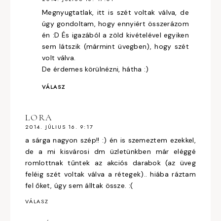
Megnyugtatlak, itt is szét voltak válva, de
úgy gondoltam, hogy ennyiért összerázom
én :D És igazából a zöld kivételével egyiken
sem látszik (mármint üvegben), hogy szét
volt válva.
De érdemes körülnézni, hátha :)
VÁLASZ
LORA
2014. JÚLIUS 16. 9:17
a sárga nagyon szép!! :) én is szemeztem ezekkel,
de a mi kisvárosi dm üzletünkben már eléggé
romlottnak tűntek az akciós darabok (az üveg
feléig szét voltak válva a rétegek).. hiába ráztam
fel őket, úgy sem álltak össze. :(
VÁLASZ