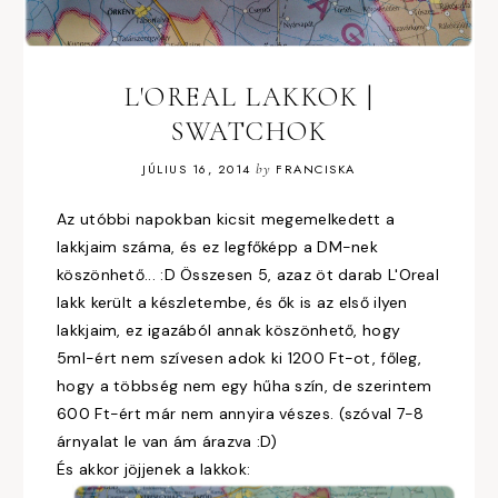
L'OREAL LAKKOK |
SWATCHOK
JÚLIUS 16, 2014
by
FRANCISKA
Az utóbbi napokban kicsit megemelkedett a
lakkjaim száma, és ez legfőképp a DM-nek
köszönhető... :D Összesen 5, azaz öt darab L'Oreal
lakk került a készletembe, és ők is az első ilyen
lakkjaim, ez igazából annak köszönhető, hogy
5ml-ért nem szívesen adok ki 1200 Ft-ot, főleg,
hogy a többség nem egy hűha szín, de szerintem
600 Ft-ért már nem annyira vészes. (szóval 7-8
árnyalat le van ám árazva :D)
És akkor jöjjenek a lakkok: