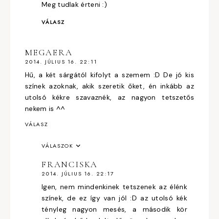
Meg tudlak érteni :)
VÁLASZ
MEGAERA
2014. JÚLIUS 16. 22:11
Hű, a két sárgától kifolyt a szemem :D De jó kis
színek azoknak, akik szeretik őket, én inkább az
utolsó kékre szavaznék, az nagyon tetszetős
nekem is ^^
VÁLASZ
VÁLASZOK
FRANCISKA
2014. JÚLIUS 16. 22:17
Igen, nem mindenkinek tetszenek az élénk
színek, de ez így van jól :D az utolsó kék
tényleg nagyon mesés, a második kör