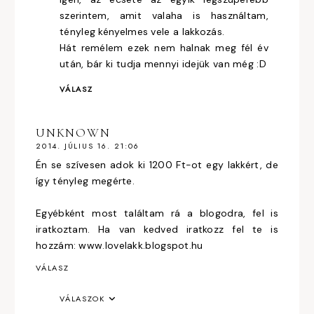
szerintem, amit valaha is használtam,
tényleg kényelmes vele a lakkozás.
Hát remélem ezek nem halnak meg fél év
után, bár ki tudja mennyi idejük van még :D
VÁLASZ
UNKNOWN
2014. JÚLIUS 16. 21:06
Én se szívesen adok ki 1200 Ft-ot egy lakkért, de
így tényleg megérte.
Egyébként most találtam rá a blogodra, fel is
iratkoztam. Ha van kedved iratkozz fel te is
hozzám: www.lovelakk.blogspot.hu
VÁLASZ
VÁLASZOK