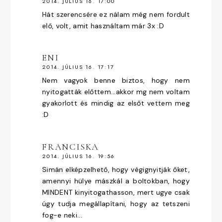
2014. JÚLIUS 16. 17:00
Hát szerencsére ez nálam még nem fordult
elő, volt, amit használtam már 3x :D
ENI
2014. JÚLIUS 16. 17:17
Nem vagyok benne biztos, hogy nem
nyitogatták előttem...akkor mg nem voltam
gyakorlott és mindig az elsőt vettem meg
:D
FRANCISKA
2014. JÚLIUS 16. 19:56
Simán elképzelhető, hogy végignyitják őket,
amennyi hülye mászkál a boltokban, hogy
MINDENT kinyitogathasson, mert ugye csak
úgy tudja megállapítani, hogy az tetszeni
fog-e neki...