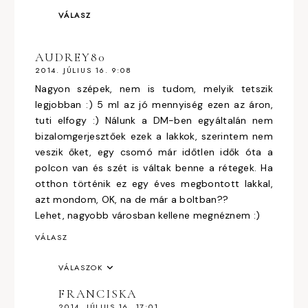
VÁLASZ
AUDREY80
2014. JÚLIUS 16. 9:08
Nagyon szépek, nem is tudom, melyik tetszik
legjobban :) 5 ml az jó mennyiség ezen az áron,
tuti elfogy :) Nálunk a DM-ben egyáltalán nem
bizalomgerjesztőek ezek a lakkok, szerintem nem
veszik őket, egy csomó már időtlen idők óta a
polcon van és szét is váltak benne a rétegek. Ha
otthon történik ez egy éves megbontott lakkal,
azt mondom, OK, na de már a boltban??
Lehet, nagyobb városban kellene megnéznem :)
VÁLASZ
VÁLASZOK
FRANCISKA
2014. JÚLIUS 16. 17:01