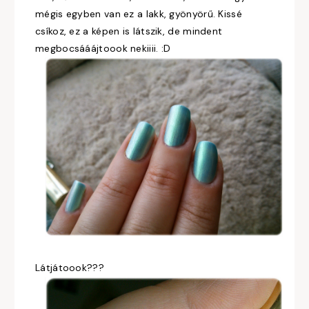
mégis egyben van ez a lakk, gyönyörű. Kissé
csíkoz, ez a képen is látszik, de mindent
megbocsááájtoook nekiiii. :D
Látjátoook???