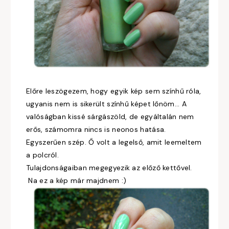
Előre leszögezem, hogy egyik kép sem színhű róla,
ugyanis nem is sikerült színhű képet lőnöm... A
valóságban kissé sárgászöld, de egyáltalán nem
erős, számomra nincs is neonos hatása.
Egyszerűen szép. Ő volt a legelső, amit leemeltem
a polcról.
Tulajdonságaiban megegyezik az előző kettővel.
Na ez a kép már majdnem :)