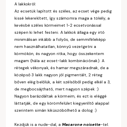
A lakkokról:
Az ecsetük lapított és széles, az ecset vége pedig
kissé lekerekített, így számomra maga a tökély, a
kevésbé széles körmeimet 1-2 ecsetvonással
szépen ki lehet festeni. A lakkok állaga egy irtó
minimálisan inkább a folyós, de semmiféleképp
nem használhatatlan, könnyű vezetgetni a
körmökön, és nagyon ritka, hogy összekentem
magam (hála az ecset-lakk kombinációnak). A
rétegek vékonyak, és hamar megszáradnak, de a
középső 3 lakk nagyon jól pigmentált, 2 réteg
bőven elég belőlük, a két szélsőből pedig elkél a 3,
de megbocsájtható, mert nagyon szépek :)
Nagyon barázdáltak a körmeim, és ezt is eléggé
láttatják, de egy körömfelület kiegyenlítő alappal
szerintem simán kiküszöbölhető a dolog :)
Kezdjük is a nude-dal, a
Macarone noisette
-tel.