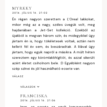
MYRKKY
2014. JÚLIUS 16. 21:02
Én régen nagyon szerettem a L'Oreal lakkokat,
mikor még az a nagy, széles üvegük volt, meg
hajdanában a Jet-Set kollekció.. Ezekből az
újakból is megvan három szín, és midegyikkel úgy
jártam én is, hogy tökéletesek voltak, aztán nem
kellett fél év sem, és beszáradtak. A lilával úgy
jártam, hogy egyik napról a másikra. A múlt héten
szereztem egy körömlakkhígítót, és azzal sikerült
azért életet csiholnom bele. :D Egyébként nagyon
szép színei és jól használható ecsete van.
VÁLASZ
VÁLASZOK
FRANCISKA
2014. JÚLIUS 16. 21:06
Igen, az ecsete az egyik legszuperebb