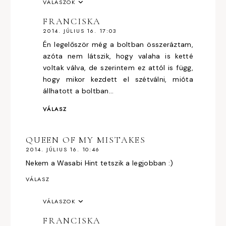
VÁLASZOK
FRANCISKA
2014. JÚLIUS 16. 17:03
Én legelőször még a boltban összeráztam,
azóta nem látszik, hogy valaha is ketté
voltak válva, de szerintem ez attól is függ,
hogy mikor kezdett el szétválni, mióta
állhatott a boltban...
VÁLASZ
QUEEN OF MY MISTAKES
2014. JÚLIUS 16. 10:46
Nekem a Wasabi Hint tetszik a legjobban :)
VÁLASZ
VÁLASZOK
FRANCISKA