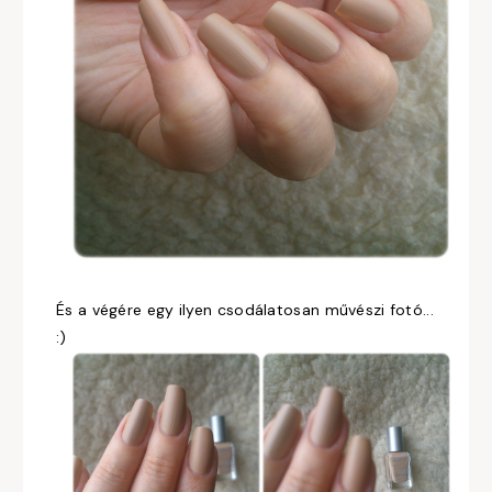
És a végére egy ilyen csodálatosan művészi fotó...
:)