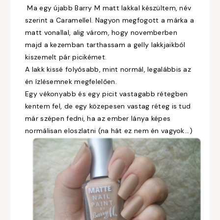
Ma egy újabb Barry M matt lakkal készültem, név
szerint a Caramellel. Nagyon megfogott a márka a
matt vonallal, alig várom, hogy novemberben
majd a kezemban tarthassam a gelly lakkjaikból
kiszemelt pár picikémet.
A lakk kissé folyósabb, mint normál, legalábbis az
én ízlésemnek megfelelően.
Egy vékonyabb és egy picit vastagabb rétegben
kentem fel, de egy közepesen vastag réteg is tud
már szépen fedni, ha az ember lánya képes
normálisan eloszlatni (na hát ez nem én vagyok...)