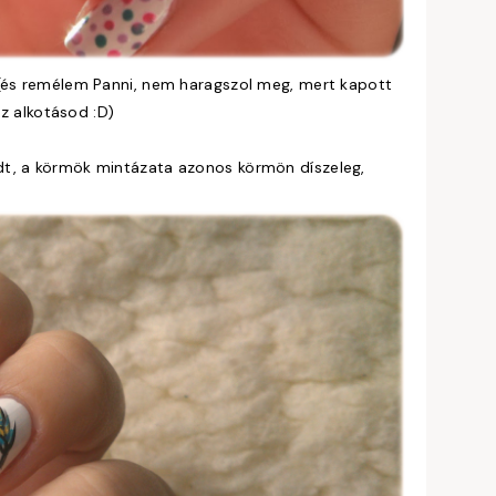
(és remélem Panni, nem haragszol meg, mert kapott
z alkotásod :D)
dt, a körmök mintázata azonos körmön díszeleg,