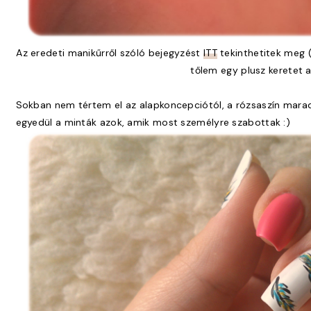
Az eredeti manikűrről szóló bejegyzést
ITT
tekinthetitek meg 
tőlem egy plusz keretet a
Sokban nem tértem el az alapkoncepciótól, a rózsaszín mara
egyedül a minták azok, amik most személyre szabottak :)