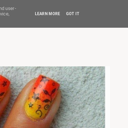
nd user-
vice,
LEARN MORE
GOT IT