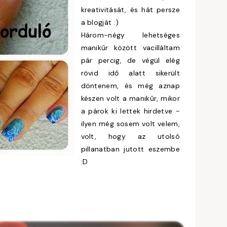
kreativitását, és hát persze
a blogját :)
Három-négy lehetséges
manikűr között vacilláltam
pár percig, de végül elég
rövid idő alatt sikerült
döntenem, és még aznap
készen volt a manikűr, mikor
a párok ki lettek hirdetve -
ilyen még sosem volt velem,
volt, hogy az utolsó
pillanatban jutott eszembe
:D