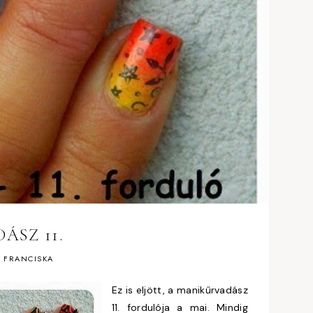
ÁSZ 11.
y
FRANCISKA
Ez is eljött, a manikűrvadász
11. fordulója a mai. Mindig