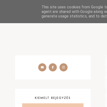
This site uses cookies from Google to 
HOME
SZÉPSÉGÁPOLÁS
OUTFIT
SZEMÉLYES
agent are shared with Google along wi
generate usage statistics, and to de
KIEMELT BEJEGYZÉS