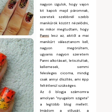
nagyon izgulok, hogy vajon
kit kapok majd páromnak,
szeretek szebbnél szebb
manikűrök között nézelődni,
és mikor megtudtam, hogy
Panni
lesz az, akitől a mai
manikűrt választanom kell,
nagyon megörültem,
ugyanis nagyon szeretem
Panni alkotásait, letisztultak,
kellemesek, semmi
felesleges cicoma, mindig
csak annyi díszítés, ami épp
feltétlenül szükséges.
Az ő blogja számomra
amolyan "nyugalom szigete"
a legtöbb blog mellett.
Imádom a stílusát, a