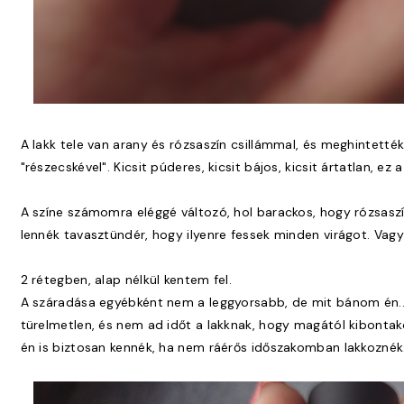
A lakk tele van arany és rózsaszín csillámmal, és meghintették
"részecskével". Kicsit púderes, kicsit bájos, kicsit ártatlan, ez 
A színe számomra eléggé változó, hol barackos, hogy rózsaszí
lennék tavasztündér, hogy ilyenre fessek minden virágot. Vag
2 rétegben, alap nélkül kentem fel.
A száradása egyébként nem a leggyorsabb, de mit bánom én... 
türelmetlen, és nem ad időt a lakknak, hogy magától kibontako
én is biztosan kennék, ha nem ráérős időszakomban lakkoznék. 