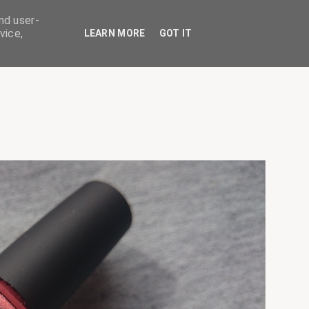
nd user-
vice,
LEARN MORE
GOT IT