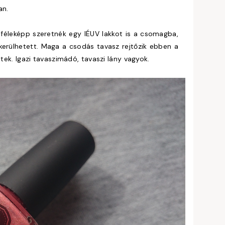
an.
féleképp szeretnék egy IÉUV lakkot is a csomagba,
ekerülhetett. Maga a csodás tavasz rejtőzik ebben a
itek. Igazi tavaszimádó, tavaszi lány vagyok.