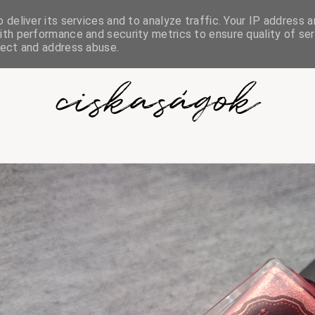
deliver its services and to analyze traffic. Your IP address a
th performance and security metrics to ensure quality of ser
tect and address abuse.
ciskaságok