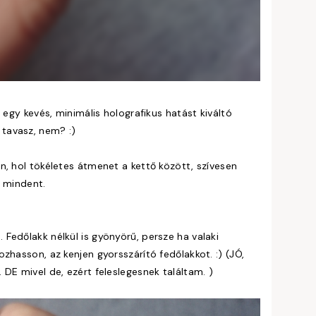
 egy kevés, minimális holografikus hatást kiváltó
a tavasz, nem? :)
n, hol tökéletes átmenet a kettő között, szívesen
y mindent.
Fedőlakk nélkül is gyönyörű, persze ha valaki
zhasson, az kenjen gyorsszárító fedőlakkot. :) (JÓ,
DE mivel de, ezért feleslegesnek találtam. )