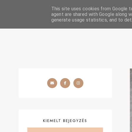
This site uses cookies from Google to 
HOME
SZÉPSÉGÁPOLÁS
OUTFIT
SZEMÉLYES
agent are shared with Google along wi
generate usage statistics, and to de
KIEMELT BEJEGYZÉS