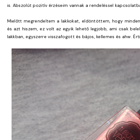
is. Abszolút pozitív érzéseim vannak a rendeléssel kapcsolatb
Mielőtt megrendeltem a lakkokat, eldöntöttem, hogy minden
és azt hiszem, ez volt az egyik lehető legjobb, ami csak bel
lakkban, egyszerre visszafogott és bájos, kellemes és ahw. Ért