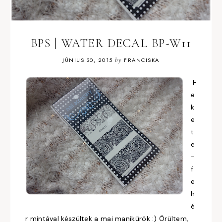
BPS | WATER DECAL BP-W11
JÚNIUS 30, 2015
by
FRANCISKA
F
e
k
e
t
e
-
f
e
h
é
r mintával készültek a mai manikűrök :) Örültem,