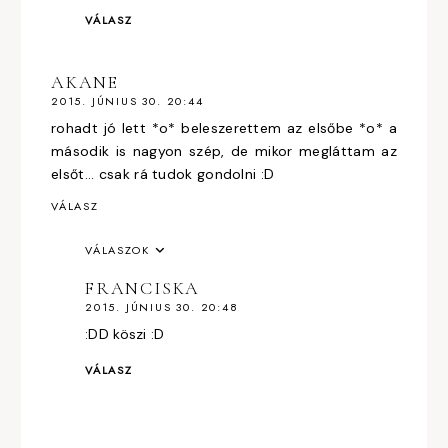
VÁLASZ
AKANE
2015. JÚNIUS 30. 20:44
rohadt jó lett *o* beleszerettem az elsőbe *o* a
második is nagyon szép, de mikor megláttam az
elsőt... csak rá tudok gondolni :D
VÁLASZ
VÁLASZOK
FRANCISKA
2015. JÚNIUS 30. 20:48
:DD köszi :D
VÁLASZ