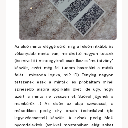
Az alsó minta eléggé sűrű, míg a felsőn ritkább és
vékonyabb minta van, mindkettő nagyon tetszik
(és mivel itt mindegyiknél csak 1kezes "mutatvány"
készült, ezért még fel tudom használni a másik
felét... micsoda logika, mi? :D) Tényleg nagyon
tetszenek ezek a minták, és próbáltam minél
színesebb alapra applikálni őket, de úgy, hogy
azért a minta ne vesszen el. Szóval jöjjenek a
manikűrök :) Az elsőn az alap szivaccsal, a
másodikon pedig dry brush technikával (de
legyezőecsettel) készült. A színek pedig MdU
nyomdalakkok (amikkel mostanában elég sokat