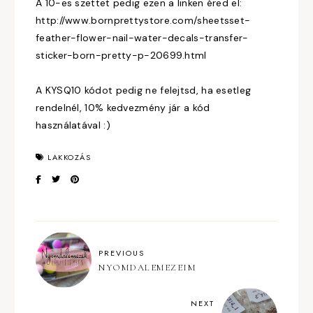
A 10-es szettet pedig ezen a linken éred el:
http://www.bornprettystore.com/sheetsset-
feather-flower-nail-water-decals-transfer-
sticker-born-pretty-p-20699.html
A KYSQ10 kódot pedig ne felejtsd, ha esetleg
rendelnél, 10% kedvezmény jár a kód
használatával :)
LAKKOZÁS
PREVIOUS
NYOMDALEMEZEIM
NEXT