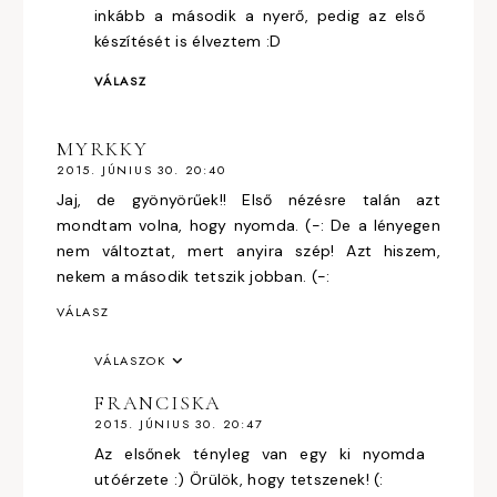
inkább a második a nyerő, pedig az első
készítését is élveztem :D
VÁLASZ
MYRKKY
2015. JÚNIUS 30. 20:40
Jaj, de gyönyörűek!! Első nézésre talán azt
mondtam volna, hogy nyomda. (-: De a lényegen
nem változtat, mert anyira szép! Azt hiszem,
nekem a második tetszik jobban. (-:
VÁLASZ
VÁLASZOK
FRANCISKA
2015. JÚNIUS 30. 20:47
Az elsőnek tényleg van egy ki nyomda
utóérzete :) Örülök, hogy tetszenek! (: