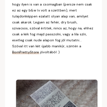
hogy ilyen is van a csomagban (persze nem csak
ez az egy b&w ív volt a szettben), mert
tulajdonképpen ezalatt olyan alap van, amilyet
csak akarok. Legyen az fehér, dry brush,
szivacsos, szóval értitek, nincs az, hogy na, ehhez
csak a kék fog majd passzolni, vagy a lila szín,
esetleg csak nude alapon fog jól mutatni...
Szóval itt van két újabb manikűr, szintén a
BornPrettyStore
jóvoltából :)