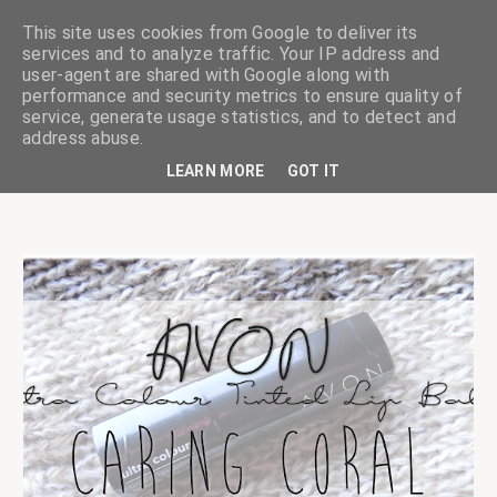
This site uses cookies from Google to deliver its
services and to analyze traffic. Your IP address and
user-agent are shared with Google along with
performance and security metrics to ensure quality of
service, generate usage statistics, and to detect and
ciskaságok
address abuse.
LEARN MORE
GOT IT