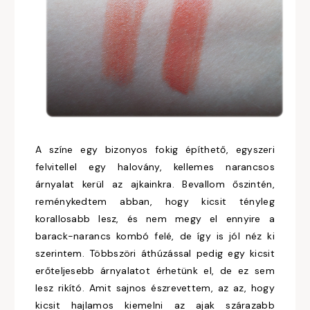
A színe egy bizonyos fokig építhető, egyszeri
felvitellel egy halovány, kellemes narancsos
árnyalat kerül az ajkainkra. Bevallom őszintén,
reménykedtem abban, hogy kicsit tényleg
korallosabb lesz, és nem megy el ennyire a
barack-narancs kombó felé, de így is jól néz ki
szerintem. Többszöri áthúzással pedig egy kicsit
erőteljesebb árnyalatot érhetünk el, de ez sem
lesz rikító. Amit sajnos észrevettem, az az, hogy
kicsit hajlamos kiemelni az ajak szárazabb