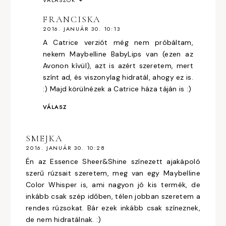
VÁLASZOK
FRANCISKA
2016. JANUÁR 30. 10:13
A Catrice verziót még nem próbáltam,
nekem Maybelline BabyLips van (ezen az
Avonon kívül), azt is azért szeretem, mert
színt ad, és viszonylag hidratál, ahogy ez is.
:) Majd körülnézek a Catrice háza táján is :)
VÁLASZ
SMEJKA
2016. JANUÁR 30. 10:28
Én az Essence Sheer&Shine színezett ajakápoló
szerű rúzsait szeretem, meg van egy Maybelline
Color Whisper is, ami nagyon jó kis termék, de
inkább csak szép időben, télen jobban szeretem a
rendes rúzsokat. Bár ezek inkább csak színeznek,
de nem hidratálnak. :)