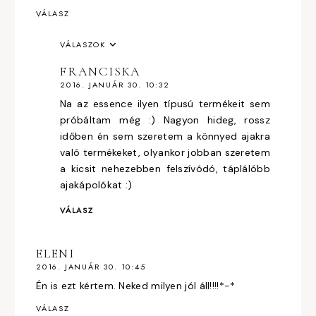
VÁLASZ
VÁLASZOK
FRANCISKA
2016. JANUÁR 30. 10:32
Na az essence ilyen típusú termékeit sem
próbáltam még :) Nagyon hideg, rossz
időben én sem szeretem a könnyed ajakra
való termékeket, olyankor jobban szeretem
a kicsit nehezebben felszívódó, táplálóbb
ajakápolókat :)
VÁLASZ
ELENI
2016. JANUÁR 30. 10:45
Én is ezt kértem. Neked milyen jól áll!!!!*-*
VÁLASZ