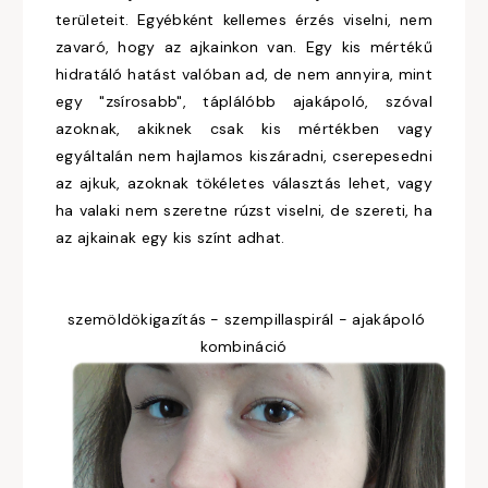
területeit. Egyébként kellemes érzés viselni, nem
zavaró, hogy az ajkainkon van. Egy kis mértékű
hidratáló hatást valóban ad, de nem annyira, mint
egy "zsírosabb", táplálóbb ajakápoló, szóval
azoknak, akiknek csak kis mértékben vagy
egyáltalán nem hajlamos kiszáradni, cserepesedni
az ajkuk, azoknak tökéletes választás lehet, vagy
ha valaki nem szeretne rúzst viselni, de szereti, ha
az ajkainak egy kis színt adhat.
szemöldökigazítás - szempillaspirál - ajakápoló
kombináció