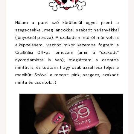
Nálam a punk szó körülbelül egyet jelent a
szegecsekkel, meg láncokkal, szakadt harisnyákkal
(lányoknál persze). A szakadt mintáról már volt is
elképzelésem, viszont mikor kezembe fogtam a
Cici&Sisi 04-es lemezem (amin a "szakadt"
nyomdaminta is van), megláttam a csontos
mintát is, és tudtam, hogy csak azzal lesz teljes a
manikűr. Szóval a recept: pink, szegecs, szakadt
minta és csontok. :)