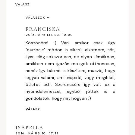
VÁLASZ
VÁLASZOK
FRANCISKA
2016. ÁPRILIS 23. 12:50
Köszönöm! :) Van, amikor csak úgy
"durrbele" módon is sikerül alkotnom, sőt,
ilyen elég sokszor van, de olyan témákban,
amikben nem igazán mozgok otthonosan,
nehéz így bármit is készíteni, muszáj, hogy
legyen valami, ami inspirál, vagy megihlet,
ötletet ad... Szerencsére így volt ez a
nyomdalemezzel, egyből jöttek is a
gondolatok, hogy mit hogyan :)
VÁLASZ
ISABELLA
2016. MÁJUS 10. 17:19