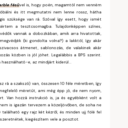
rble fésű
vel is, hogy poén, magamtól nem venném
óbálni és itt megmutatni nem lenne rossz, hátha
gis szüksége van rá. Szóval így esett, hogy ismét
kértem a tesztcsomagba. Tulajdonképpen színes,
édők vannak a dobozkában, amik arra hivatottak,
megvédjék (ki gondolta volna?) a lakktól, így akár
zivacsos átmenet, sablonozás, de valakinek akár
ozás közben is jól jöhet. Legalábbis a BPS szerint.
használható-e, az mindjárt kiderül...
z rá a szakszó) van, összesen 10 féle méretben, így
 megfelelő méretűt, ami még épp jó, de nem nyom,
t. Van hozzá instrukció is, ja és egyébként volt a
nem is igazán tervezem a közeljövőben, de soha ne
alálható egy rajz két kézről, és minden ujj fölé fel
 szeretnétek, kiegészítem vele a posztot.