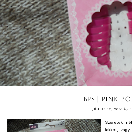
BPS | PINK B
JÚNIUS 12, 2016
by
F
Szeretek né
lakkot, vagy