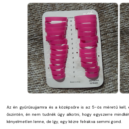
Az én gyűrűsujjamra és a középsőre is az 5-ös méretű kel
őszintén, én nem tudnék úgy alkotni, hogy egyszerre mindké
kényelmetlen lenne, de így, egy kézre felrakva semmi gond.