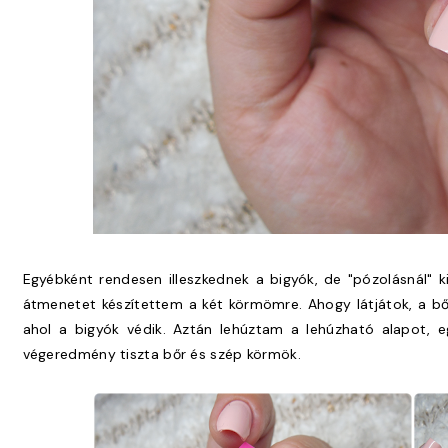
Egyébként rendesen illeszkednek a bigyók, de "pózolásnál" ki
átmenetet készítettem a két körmömre. Ahogy látjátok, a b
ahol a bigyók védik. Aztán lehúztam a lehúzható alapot, 
végeredmény tiszta bőr és szép körmök.