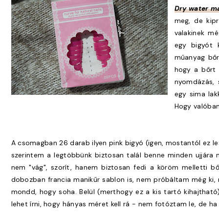
Dry water ma
meg, de kipr
valakinek mé
egy bigyót 
műanyag bőrv
hogy a bőrt 
nyomdázás, s
egy sima lakk
Hogy valóban 
A csomagban 26 darab ilyen pink bigyó (igen, mostantól ez les
szerintem a legtöbbünk biztosan talál benne minden ujjára
nem "vág", szorít, hanem biztosan fedi a köröm melletti bőr
dobozban francia manikűr sablon is, nem próbáltam még ki, 
mondd, hogy soha. Belül (merthogy ez a kis tartó kihajtható) t
lehet írni, hogy hányas méret kell rá - nem fotóztam le, de ha