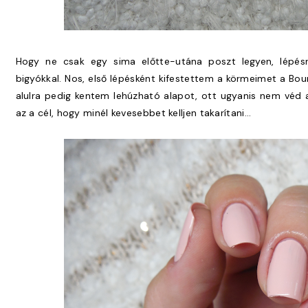
Hogy ne csak egy sima előtte-utána poszt legyen, lépés
bigyókkal. Nos, első lépésként kifestettem a körmeimet a Bour
alulra pedig kentem lehúzható alapot, ott ugyanis nem véd
az a cél, hogy minél kevesebbet kelljen takarítani...