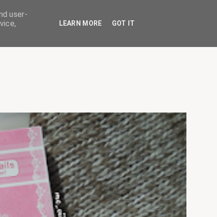
nd user-
vice,
LEARN MORE
GOT IT