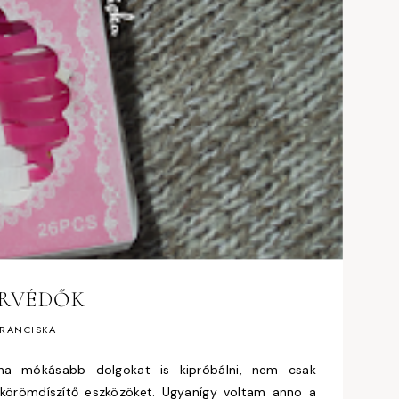
ŐRVÉDŐK
RANCISKA
ha mókásabb dolgokat is kipróbálni, nem csak
 körömdíszítő eszközöket. Ugyanígy voltam anno a