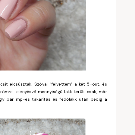
csit elcsúsztak. Szóval "felvettem" a két 5-öst, és
őrömre elenyésző mennyiségű lakk került csak, már
egy pár mp-es takarítás és fedőlakk után pedig a