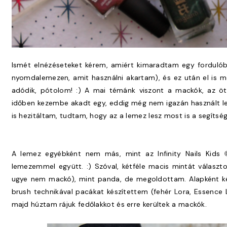
Ismét elnézéseteket kérem, amiért kimaradtam egy forduló
nyomdalemezen, amit használni akartam), és ez után el is m
adódik, pótolom! :) A mai témánk viszont a mackók, az ötl
időben kezembe akadt egy, eddig még nem igazán használt lem
is hezitáltam, tudtam, hogy az a lemez lesz most is a segítsé
A lemez egyébként nem más, mint az Infinity Nails Kids
lemezemmel együtt. :) Szóval, kétféle macis mintát választ
ugye nem mackó), mint panda, de megoldottam. Alapként két
brush technikával pacákat készítettem (fehér Lora, Essence L
majd húztam rájuk fedőlakkot és erre kerültek a mackók.