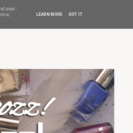
nd user-
vice,
LEARN MORE
GOT IT