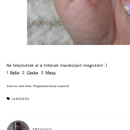
Ne felejtsétek el a többiek manikűrjeit megnézni! :)
1.
Bella
2.
Ciiska
3.
Mesy
(Cannot add links: Registration/trial expired)
LAKKOZÁS
PREVIOUS