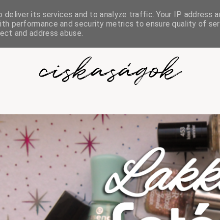
deliver its services and to analyze traffic. Your IP address a
th performance and security metrics to ensure quality of ser
tect and address abuse.
ciskaságok