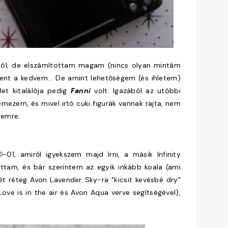
ból, de elszámítottam magam (nincs olyan mintám
ent a kedvem... De amint lehetőségem (és ihletem)
et kitalálója pedig
Fanni
volt. Igazából az utóbbi
ezem, és mivel irtó cuki figurák vannak rajta, nem
gemre.
-01, amiről igyekszem majd írni, a másik Infinity
©
ottam, és bár szerintem az egyik inkább koala (ami
 réteg Avon Lavender Sky-ra "kicsit kevésbé dry"
ove is in the air és Avon Aqua verve segítségével),