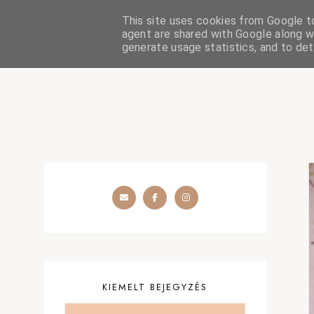
This site uses cookies from Google to 
HOME
SZÉPSÉGÁPOLÁS
OUTFIT
SZEMÉLYES
agent are shared with Google along wi
generate usage statistics, and to de
KIEMELT BEJEGYZÉS