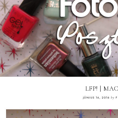
LFP! | MA
JÚNIUS 16, 2016
by
F