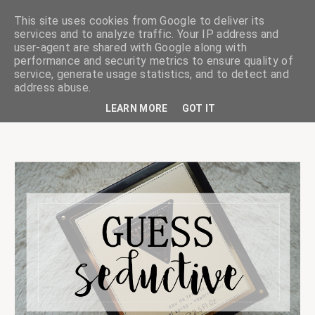
This site uses cookies from Google to deliver its
services and to analyze traffic. Your IP address and
user-agent are shared with Google along with
performance and security metrics to ensure quality of
service, generate usage statistics, and to detect and
ciskaságok
address abuse.
LEARN MORE
GOT IT