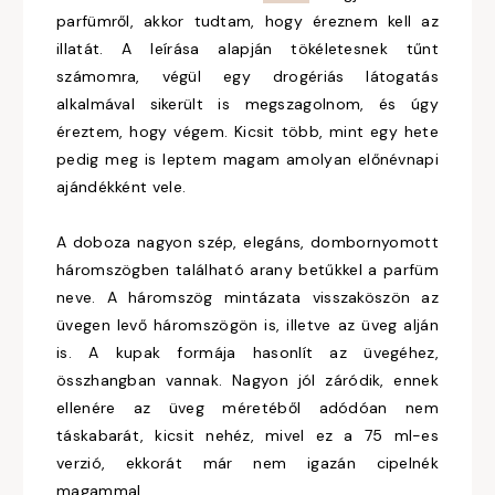
parfümről, akkor tudtam, hogy éreznem kell az
illatát. A leírása alapján tökéletesnek tűnt
számomra, végül egy drogériás látogatás
alkalmával sikerült is megszagolnom, és úgy
éreztem, hogy végem. Kicsit több, mint egy hete
pedig meg is leptem magam amolyan előnévnapi
ajándékként vele.
A doboza nagyon szép, elegáns, dombornyomott
háromszögben található arany betűkkel a parfüm
neve. A háromszög mintázata visszaköszön az
üvegen levő háromszögön is, illetve az üveg alján
is. A kupak formája hasonlít az üvegéhez,
összhangban vannak. Nagyon jól záródik, ennek
ellenére az üveg méretéből adódóan nem
táskabarát, kicsit nehéz, mivel ez a 75 ml-es
verzió, ekkorát már nem igazán cipelnék
magammal.