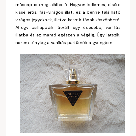
másnap is megtalálható. Nagyon kellemes, elsőre
kissé erős, fás-virágos illat, ez a benne található
virágos jegyeknek, illetve kasmír fának köszönhető.
Ahogy csillapodik, átvált egy édesebb, vaníliás
illatba és ez marad egészen a végéig. Úgy látszik,
nekem tényleg a vaníliás parfümök a gyengéim...