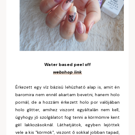
Water based peel off
webshop link
Érkezett egy víz bázisú lehúzható alap is, amit én
baromira nem ennél akartam bevetni, hanem holo
pornál, de a hozzám érkezett holo por valójában
holo glitter, amihez viszont egyáltalán nem kell,
úgyhogy jó szolgálatot fog tenni a körmömre kent
gél lakkozásoknál. Láthatjátok, egyben lejöttek
vele a kis "körmök", viszont ő sokkal jobban tapad,