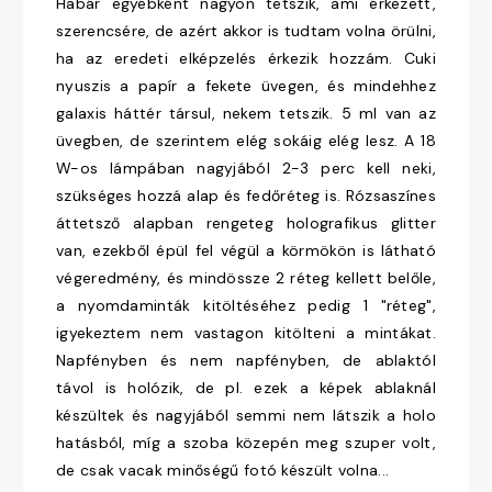
Habár egyébként nagyon tetszik, ami érkezett,
szerencsére, de azért akkor is tudtam volna örülni,
ha az eredeti elképzelés érkezik hozzám. Cuki
nyuszis a papír a fekete üvegen, és mindehhez
galaxis háttér társul, nekem tetszik. 5 ml van az
üvegben, de szerintem elég sokáig elég lesz. A 18
W-os lámpában nagyjából 2-3 perc kell neki,
szükséges hozzá alap és fedőréteg is. Rózsaszínes
áttetsző alapban rengeteg holografikus glitter
van, ezekből épül fel végül a körmökön is látható
végeredmény, és mindössze 2 réteg kellett belőle,
a nyomdaminták kitöltéséhez pedig 1 "réteg",
igyekeztem nem vastagon kitölteni a mintákat.
Napfényben és nem napfényben, de ablaktól
távol is holózik, de pl. ezek a képek ablaknál
készültek és nagyjából semmi nem látszik a holo
hatásból, míg a szoba közepén meg szuper volt,
de csak vacak minőségű fotó készült volna...