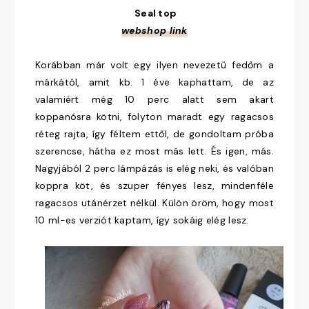
Seal top
webshop link
Korábban már volt egy ilyen nevezetű fedőm a
márkától, amit kb. 1 éve kaphattam, de az
valamiért még 10 perc alatt sem akart
koppanósra kötni, folyton maradt egy ragacsos
réteg rajta, így féltem ettől, de gondoltam próba
szerencse, hátha ez most más lett. És igen, más.
Nagyjából 2 perc lámpázás is elég neki, és valóban
koppra köt, és szuper fényes lesz, mindenféle
ragacsos utánérzet nélkül. Külön öröm, hogy most
10 ml-es verziót kaptam, így sokáig elég lesz.