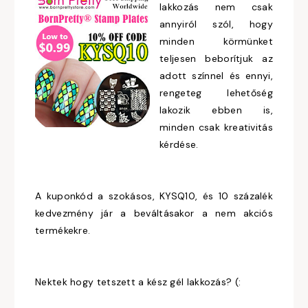
lakkozás nem csak
annyiról szól, hogy
minden körmünket
teljesen beborítjuk az
adott színnel és ennyi,
rengeteg lehetőség
lakozik ebben is,
minden csak kreativitás
kérdése.
A kuponkód a szokásos, KYSQ10, és 10 százalék
kedvezmény jár a beváltásakor a nem akciós
termékekre.
Nektek hogy tetszett a kész gél lakkozás? (: