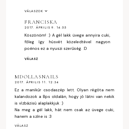
VÁLASZOK
FRANCISKA
2017. ÁPRILIS 9. 14:55
Köszönöm! :) A gél lakk üvege annyira cuki,
főleg így húsvét közeledtével nagyon
poénos ez a nyuszi szerűség. :D
VÁLASZ
MDOLLASNAILS
2017. ÁPRILIS 11. 12:34
Ez a manikűr csodaszép lett. Olyan régóta nem
kalandozok a Bps oldalán, hogy jó látni van nekik
is vízbázisú alaplakkjuk :)
Na meg a gél lakk, hát nem csak az üvege cuki,
hanem a színe is :3
VÁLASZ