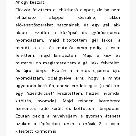
Ahogy készült:
Először felvittem a lehúzható alapot, de ha nem
lehúzható alappal készülne, akkor
előkészítőszereket használnék, és egy gél lakk
alapot. Ezután a középső és gyűrűsujjamra
nyomdáztam, majd kitöltöttem gél lakkal a
mintát, a kis- és mutatóujjamra pedig teljesen
felvittem, majd lámpáztam. Majd a kis- és
mutatóujjon megismételtem a gél lakk felvitelét,
és újra lámpa. Ezután a mintás ujjaimra újra
nyomdáztam, odafigyelve arra, hogy a minta
ugyanoda kerüljön, ahova eredetileg is (tehát kb.
egy "szendvicset" készítettem, hiszen nyomda,
kitöltés, nyomda). Majd minden körmömre
fixmentes fedő került és köttettem lámpában.
Ezután pedig a hüvelyujjam is gyorsan átesett
azokon a lépéseken, amin a másik 2 teljesen
kifestett körmöm is.