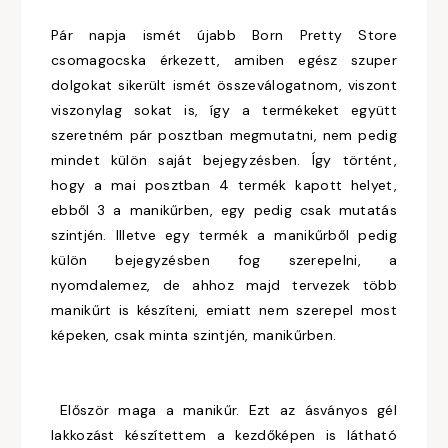
Pár napja ismét újabb Born Pretty Store
csomagocska érkezett, amiben egész szuper
dolgokat sikerült ismét összeválogatnom, viszont
viszonylag sokat is, így a termékeket együtt
szeretném pár posztban megmutatni, nem pedig
mindet külön saját bejegyzésben. Így történt,
hogy a mai posztban 4 termék kapott helyet,
ebből 3 a manikűrben, egy pedig csak mutatás
szintjén. Illetve egy termék a manikűrből pedig
külön bejegyzésben fog szerepelni, a
nyomdalemez, de ahhoz majd tervezek több
manikűrt is készíteni, emiatt nem szerepel most
képeken, csak minta szintjén, manikűrben.
Először maga a manikűr. Ezt az ásványos gél
lakkozást készítettem a kezdőképen is látható