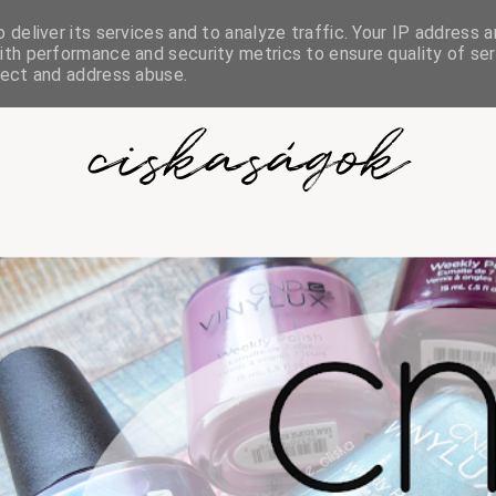
deliver its services and to analyze traffic. Your IP address a
th performance and security metrics to ensure quality of ser
tect and address abuse.
ciskaságok