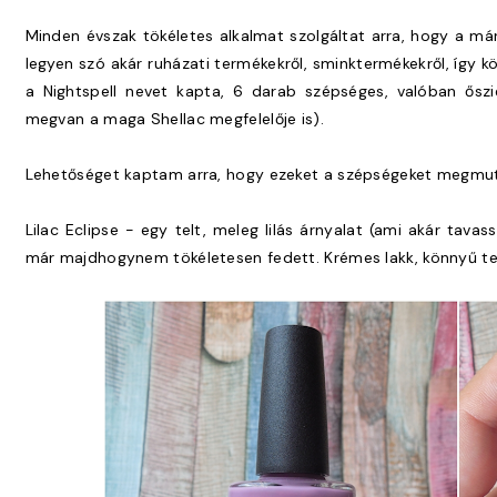
Minden évszak tökéletes alkalmat szolgáltat arra, hogy a má
legyen szó akár ruházati termékekről, sminktermékekről, így kö
a Nightspell nevet kapta, 6 darab szépséges, valóban őszi
megvan a maga Shellac megfelelője is).
Lehetőséget kaptam arra, hogy ezeket a szépségeket megmuta
Lilac Eclipse - egy telt, meleg lilás árnyalat (ami akár tava
már majdhogynem tökéletesen fedett. Krémes lakk, könnyű te