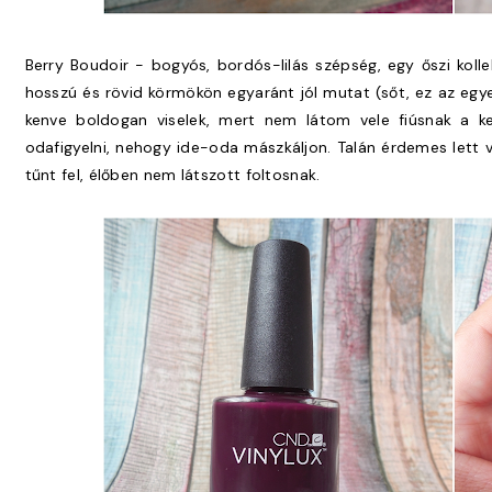
Berry Boudoir - bogyós, bordós-lilás szépség, egy őszi koll
hosszú és rövid körmökön egyaránt jól mutat (sőt, ez az egye
kenve boldogan viselek, mert nem látom vele fiúsnak a ke
odafigyelni, nehogy ide-oda mászkáljon. Talán érdemes lett 
tűnt fel, élőben nem látszott foltosnak.