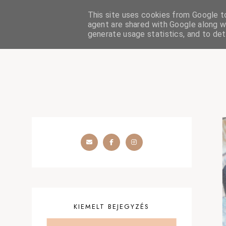
This site uses cookies from Google to 
HOME
SZÉPSÉGÁPOLÁS
OUTFIT
SZEMÉLYES
agent are shared with Google along wi
generate usage statistics, and to de
KIEMELT BEJEGYZÉS