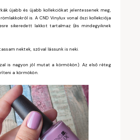
rkák újabb és újabb kollekciókat jelentessenek meg,
römlakkokról is. A CND Vinylux vonal őszi kollekciója
esre sikeredett lakkot tartalmaz (és mindegyiknek
ssam nektek, szóval lássunk is neki.
sszal is nagyon jól mutat a körmökön). Az első réteg
ríteni a körmökön.