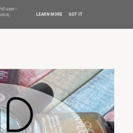
nd user-
vice,
LEARN MORE
GOT IT