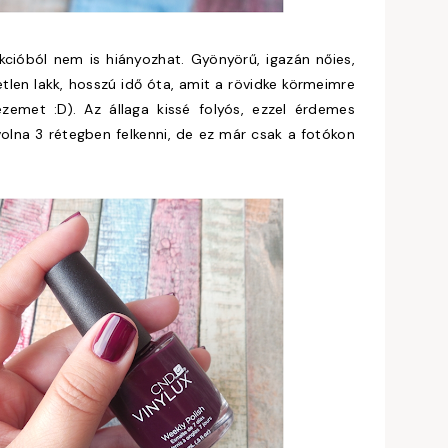
ekcióból nem is hiányozhat. Gyönyörű, igazán nőies,
tlen lakk, hosszú idő óta, amit a rövidke körmeimre
zemet :D). Az állaga kissé folyós, ezzel érdemes
volna 3 rétegben felkenni, de ez már csak a fotókon