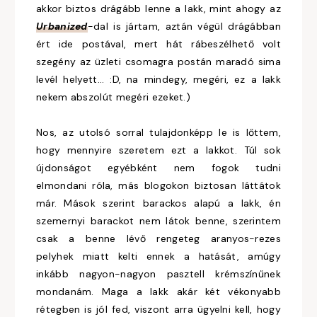
akkor biztos drágább lenne a lakk, mint ahogy az
Urbanized
-dal is jártam, aztán végül drágábban
ért ide postával, mert hát rábeszélhető volt
szegény az üzleti csomagra postán maradó sima
levél helyett... :D, na mindegy, megéri, ez a lakk
nekem abszolút megéri ezeket.)
Nos, az utolsó sorral tulajdonképp le is lőttem,
hogy mennyire szeretem ezt a lakkot. Túl sok
újdonságot egyébként nem fogok tudni
elmondani róla, más blogokon biztosan láttátok
már. Mások szerint barackos alapú a lakk, én
szemernyi barackot nem látok benne, szerintem
csak a benne lévő rengeteg aranyos-rezes
pelyhek miatt kelti ennek a hatását, amúgy
inkább nagyon-nagyon pasztell krémszínűnek
mondanám. Maga a lakk akár két vékonyabb
rétegben is jól fed, viszont arra ügyelni kell, hogy