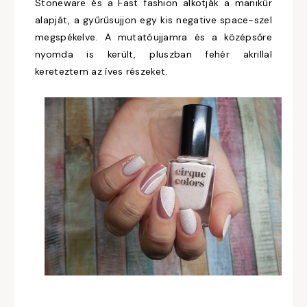
Stoneware és a Fast fashion alkotják a manikűr
alapját, a gyűrűsujjon egy kis negative space-szel
megspékelve. A mutatóujjamra és a középsőre
nyomda is került, pluszban fehér akrillal
kereteztem az íves részeket.