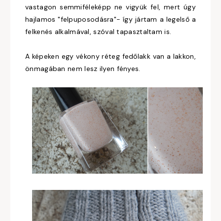
vastagon semmiféleképp ne vigyük fel, mert úgy
hajlamos "felpuposodásra"- így jártam a legelső a
felkenés alkalmával, szóval tapasztaltam is.
A képeken egy vékony réteg fedőlakk van a lakkon,
önmagában nem lesz ilyen fényes.