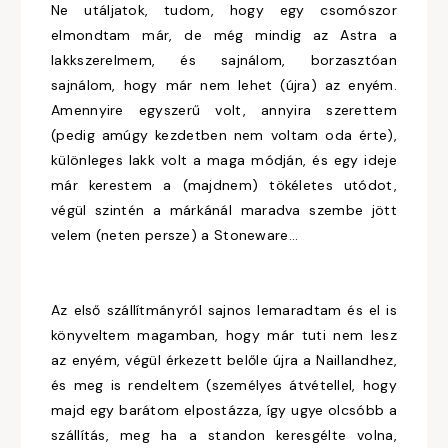
Ne utáljatok, tudom, hogy egy csomószor
elmondtam már, de még mindig az Astra a
lakkszerelmem, és sajnálom, borzasztóan
sajnálom, hogy már nem lehet (újra) az enyém.
Amennyire egyszerű volt, annyira szerettem
(pedig amúgy kezdetben nem voltam oda érte),
különleges lakk volt a maga módján, és egy ideje
már kerestem a (majdnem) tökéletes utódot,
végül szintén a márkánál maradva szembe jött
velem (neten persze) a Stoneware...
Az első szállítmányról sajnos lemaradtam és el is
könyveltem magamban, hogy már tuti nem lesz
az enyém, végül érkezett belőle újra a Naillandhez,
és meg is rendeltem (személyes átvétellel, hogy
majd egy barátom elpostázza, így ugye olcsóbb a
szállítás, meg ha a standon keresgélte volna,