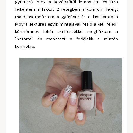
gyűrűsről meg a középsőről lemostam és újra
felkentem a lakkot 2 rétegben a körmöm feléig,
majd nyomdáztam a gyűrűsre és a kisujjamra a
Moyra Textures egyik mintájával. Majd a két "feles"
körmömnek fehér akrilfestékkel meghúztam a
"határát" és mehetett a fedőlakk a mintás
körmökre.