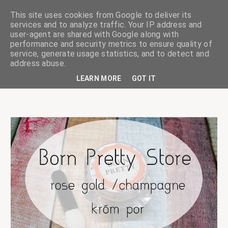
This site uses cookies from Google to deliver its
services and to analyze traffic. Your IP address and
user-agent are shared with Google along with
performance and security metrics to ensure quality of
service, generate usage statistics, and to detect and
ciskaságok
address abuse.
LEARN MORE
GOT IT