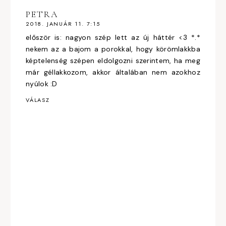
PETRA
2018. JANUÁR 11. 7:15
először is: nagyon szép lett az új háttér <3 *.*
nekem az a bajom a porokkal, hogy körömlakkba
képtelenség szépen eldolgozni szerintem, ha meg
már géllakkozom, akkor általában nem azokhoz
nyúlok :D
VÁLASZ