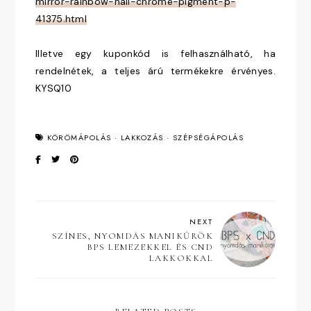
mirror-rainbow-nail-chrome-pigment-p-
41375.html
Illetve egy kuponkód is felhasználható, ha
rendelnétek, a teljes árú termékekre érvényes.
KYSQ10
KÖRÖMÁPOLÁS
·
LAKKOZÁS
·
SZÉPSÉGÁPOLÁS
NEXT
SZÍNES, NYOMDÁS MANIKŰRÖK
BPS LEMEZEKKEL ÉS CND
LAKKOKKAL