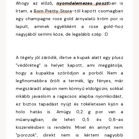
Ahogy az előző
,
nyomdalemezes poszt
ban is
írtam, a
Born Pretty Store
-tól kapott csomagban
egy champagne rose gold árnyalatú króm por is
lapult, aminek egyébként a rose gold-hoz
nagyjából semmi köze, de legalább szép. :D
A tégely jól záródik, illetve a kupak alatt egy plusz
"védőréteg" is helyet kapott, ami meggátolja,
hogy a kupakba szóródjon a porból. Nem a
legfinomabbra őrölt a termék, így fényes, már
megszáradt alapon nem könnyű eldolgozni, sokkal
inkább javaslom a ragacsos alapba nyomkodást,
ez biztos tapadást nyújt és tökéletesen kijön a
holo hatás is. Amúgy 0,2 g por van a
műanyagban, de lehet 0,5 és 0,8-as
kiszerelésben is rendelni. Mivel én annyit nem
"porozok", direkt nem is kértem nagyobb