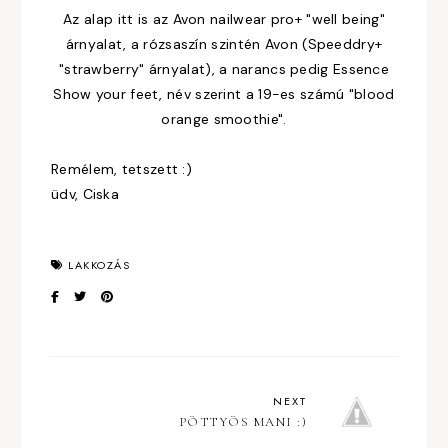
Az alap itt is az Avon nailwear pro+ "well being"
árnyalat, a rózsaszín szintén Avon (Speeddry+
"strawberry" árnyalat), a narancs pedig Essence
Show your feet, név szerint a 19-es számú "blood
orange smoothie".
Remélem, tetszett :)
üdv, Ciska
LAKKOZÁS
NEXT
PÖTTYÖS MANI :)