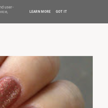
nd user-
vice,
LEARN MORE
GOT IT