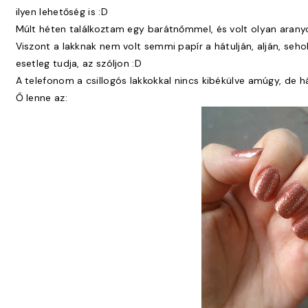
ilyen lehetőség is :D
Múlt héten találkoztam egy barátnőmmel, és volt olyan aranyo
Viszont a lakknak nem volt semmi papír a hátulján, alján, seho
esetleg tudja, az szóljon :D
A telefonom a csillogós lakkokkal nincs kibékülve amúgy, de h
Ő lenne az: