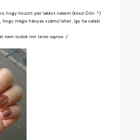
s, hogy hozott pár lakkot nekem (köszi Dóri :*)
l, hogy mégis hányas számú lehet, így ha valaki
át nem tudok mit tenni sajnos :/