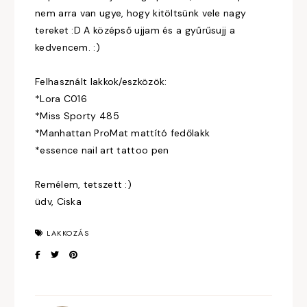
nem arra van ugye, hogy kitöltsünk vele nagy
tereket :D A középső ujjam és a gyűrűsujj a
kedvencem. :)
Felhasznált lakkok/eszközök:
*Lora C016
*Miss Sporty 485
*Manhattan ProMat mattító fedőlakk
*essence nail art tattoo pen
Remélem, tetszett :)
üdv, Ciska
LAKKOZÁS