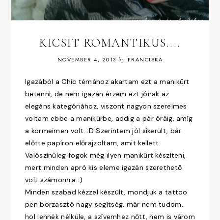
KICSIT ROMANTIKUS....
NOVEMBER 4, 2013
by
FRANCISKA
Igazából a Chic témához akartam ezt a manikűrt
betenni, de nem igazán érzem ezt jónak az
elegáns kategóriához, viszont nagyon szerelmes
voltam ebbe a manikűrbe, addig a pár óráig, amíg
a körmeimen volt. :D Szerintem jól sikerült, bár
előtte papíron előrajzoltam, amit kellett.
Valószínűleg fogok még ilyen manikűrt készíteni,
mert minden apró kis eleme igazán szerethető
volt számomra :)
Minden szabad kézzel készült, mondjuk a tattoo
pen borzasztó nagy segítség, már nem tudom,
hol lennék nélküle, a szívemhez nőtt, nem is várom