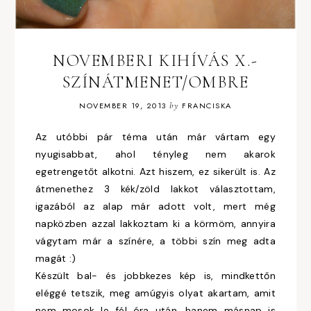
NOVEMBERI KIHÍVÁS X.-
SZÍNÁTMENET/OMBRE
NOVEMBER 19, 2013
by
FRANCISKA
Az utóbbi pár téma után már vártam egy
nyugisabbat, ahol tényleg nem akarok
egetrengetőt alkotni. Azt hiszem, ez sikerült is. Az
átmenethez 3 kék/zöld lakkot választottam,
igazából az alap már adott volt, mert még
napközben azzal lakkoztam ki a körmöm, annyira
vágytam már a színére, a többi szín meg adta
magát :)
Készült bal- és jobbkezes kép is, mindkettőn
eléggé tetszik, meg amúgyis olyat akartam, amit
nem mosok le fél óra után, hanem másnap is