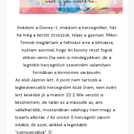
Imádom a Disney-t, imádom a hercegnőket, hát
ha még a kettőt ötvözzük, teljes a gyönyör. Mikor
Timinél megláttam a felhívást erre a kihívásra,
tudtam azonnal, hogy én bizony részt fogok
ebben venni (ha nem is mindegyikben, de a
legtöbb hercegnőcit szeretném valamilyen
formában a körmömre varázsolni.
Az első Jázmin lett, ő pont nem tartozik a
legkedvencebb hercegnőim közé (nem, nem ezért
lett kevésbé jó a manim :D) 2 féle verziót is
készítettem, de talán ez a második az, ami
vállalhatóbb, mostanában valahogy nem megy a
kreatív alkotás :/ Az utolsó 5 hercegnőt várom
inkább, ők azok, akikkel a leginkább
"szimpatizálok" :D