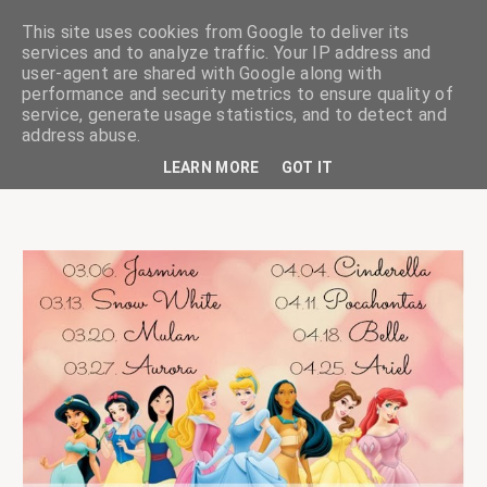
This site uses cookies from Google to deliver its
services and to analyze traffic. Your IP address and
user-agent are shared with Google along with
performance and security metrics to ensure quality of
service, generate usage statistics, and to detect and
ciskaságok
address abuse.
LEARN MORE
GOT IT