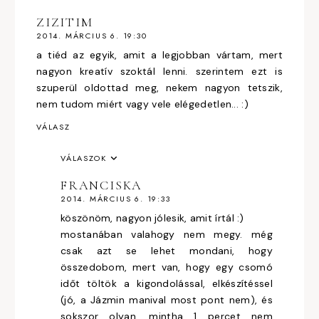
ZIZITIM
2014. MÁRCIUS 6. 19:30
a tiéd az egyik, amit a legjobban vártam, mert
nagyon kreatív szoktál lenni. szerintem ezt is
szuperül oldottad meg, nekem nagyon tetszik,
nem tudom miért vagy vele elégedetlen... :)
VÁLASZ
VÁLASZOK
FRANCISKA
2014. MÁRCIUS 6. 19:33
köszönöm, nagyon jólesik, amit írtál :)
mostanában valahogy nem megy. még
csak azt se lehet mondani, hogy
összedobom, mert van, hogy egy csomó
időt töltök a kigondolással, elkészítéssel
(jó, a Jázmin manival most pont nem), és
sokszor olyan, mintha 1 percet nem