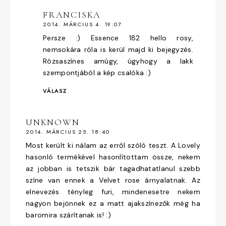
FRANCISKA
2014. MÁRCIUS 4. 19:07
Persze :) Essence 182 hello rosy,
nemsokára róla is kerül majd ki bejegyzés.
Rózsaszínes amúgy, úgyhogy a lakk
szempontjából a kép csalóka :)
VÁLASZ
UNKNOWN
2014. MÁRCIUS 25. 18:40
Most került ki nálam az erről szóló teszt. A Lovely
hasonló termékével hasonlítottam össze, nekem
az jobban is tetszik bár tagadhatatlanul szebb
színe van ennek a Velvet rose árnyalatnak. Az
elnevezés tényleg furi, mindenesetre nekem
nagyon bejönnek ez a matt ajakszínezők még ha
baromira szárítanak is! :)