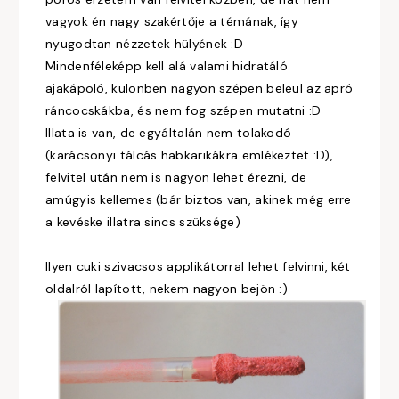
vagyok én nagy szakértője a témának, így
nyugodtan nézzetek hülyének :D
Mindenféleképp kell alá valami hidratáló
ajakápoló, különben nagyon szépen beleül az apró
ráncocskákba, és nem fog szépen mutatni :D
Illata is van, de egyáltalán nem tolakodó
(karácsonyi tálcás habkarikákra emlékeztet :D),
felvitel után nem is nagyon lehet érezni, de
amúgyis kellemes (bár biztos van, akinek még erre
a kevéske illatra sincs szüksége)
Ilyen cuki szivacsos applikátorral lehet felvinni, két
oldalról lapított, nekem nagyon bejön :)