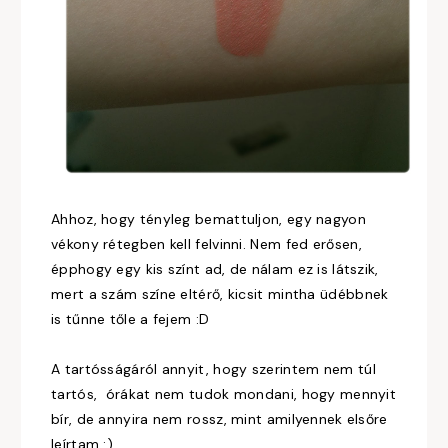
Ahhoz, hogy tényleg bemattuljon, egy nagyon
vékony rétegben kell felvinni. Nem fed erősen,
épphogy egy kis színt ad, de nálam ez is látszik,
mert a szám színe eltérő, kicsit mintha üdébbnek
is tűnne tőle a fejem :D
A tartósságáról annyit, hogy szerintem nem túl
tartós, órákat nem tudok mondani, hogy mennyit
bír, de annyira nem rossz, mint amilyennek elsőre
leírtam :)