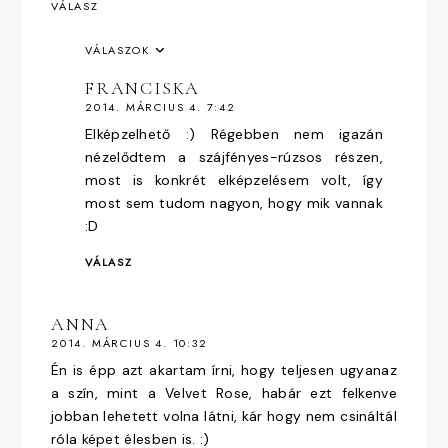
VÁLASZ
VÁLASZOK
FRANCISKA
2014. MÁRCIUS 4. 7:42
Elképzelhető :) Régebben nem igazán
nézelődtem a szájfényes-rúzsos részen,
most is konkrét elképzelésem volt, így
most sem tudom nagyon, hogy mik vannak
:D
VÁLASZ
ANNA
2014. MÁRCIUS 4. 10:32
Én is épp azt akartam írni, hogy teljesen ugyanaz
a szín, mint a Velvet Rose, habár ezt felkenve
jobban lehetett volna látni, kár hogy nem csináltál
róla képet élesben is. :)