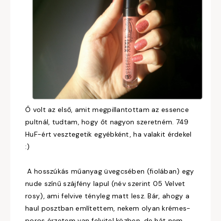
Ő volt az első, amit megpillantottam az essence
pultnál, tudtam, hogy őt nagyon szeretném. 749
HuF-ért vesztegetik egyébként, ha valakit érdekel
:)
A hosszúkás műanyag üvegcsében (fiolában) egy
nude színű szájfény lapul (név szerint 05 Velvet
rosy), ami felvive tényleg matt lesz. Bár, ahogy a
haul posztban említettem, nekem olyan krémes-
poros érzetem van felvitel közben, de hát nem