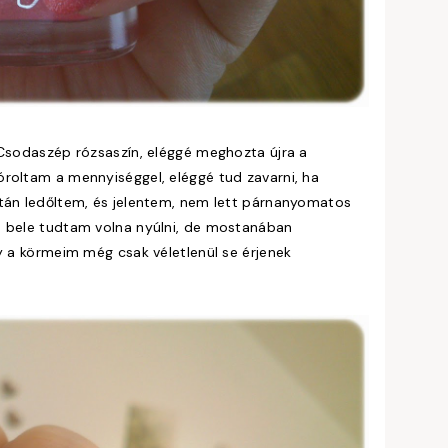
 Csodaszép rózsaszín, eléggé meghozta újra a
óroltam a mennyiséggel, eléggé tud zavarni, ha
után ledőltem, és jelentem, nem lett párnanyomatos
n bele tudtam volna nyúlni, de mostanában
y a körmeim még csak véletlenül se érjenek