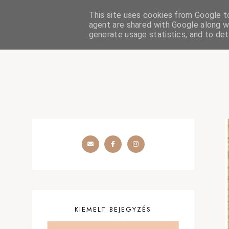
This site uses cookies from Google to 
HOME
SZÉPSÉGÁPOLÁS
OUTFIT
SZEMÉLYES
agent are shared with Google along wi
generate usage statistics, and to de
KIEMELT BEJEGYZÉS