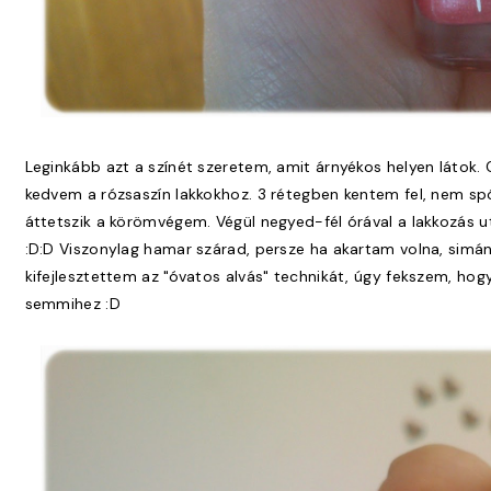
Leginkább azt a színét szeretem, amit árnyékos helyen látok.
kedvem a rózsaszín lakkokhoz. 3 rétegben kentem fel, nem sp
áttetszik a körömvégem. Végül negyed-fél órával a lakkozás 
:D:D Viszonylag hamar szárad, persze ha akartam volna, simá
kifejlesztettem az "óvatos alvás" technikát, úgy fekszem, hog
semmihez :D