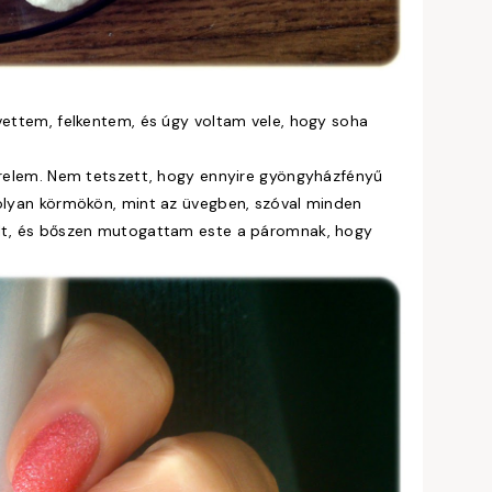
gvettem, felkentem, és úgy voltam vele, hogy soha
zerelem. Nem tetszett, hogy ennyire gyöngyházfényű
 olyan körmökön, mint az üvegben, szóval minden
rült, és bőszen mutogattam este a páromnak, hogy