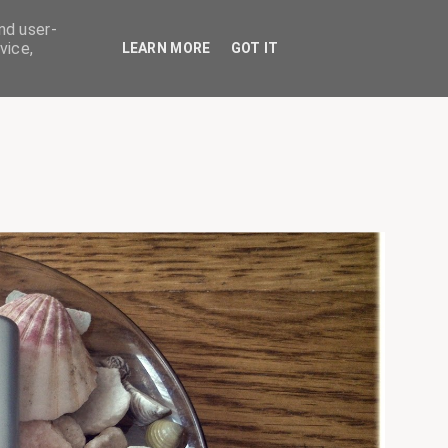
nd user-
vice,
LEARN MORE
GOT IT