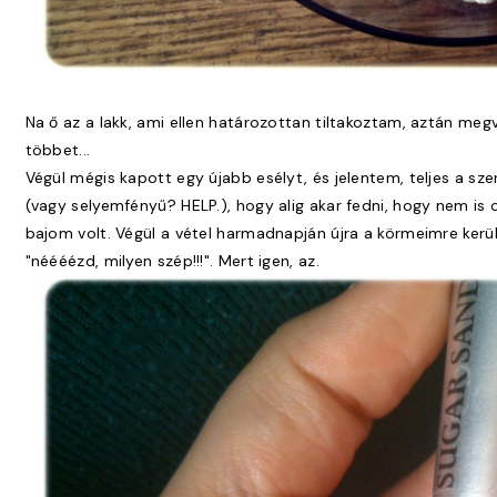
Na ő az a lakk, ami ellen határozottan tiltakoztam, aztán me
többet...
Végül mégis kapott egy újabb esélyt, és jelentem, teljes a s
(vagy selyemfényű? HELP.), hogy alig akar fedni, hogy nem is
bajom volt. Végül a vétel harmadnapján újra a körmeimre ke
"néééézd, milyen szép!!!". Mert igen, az.