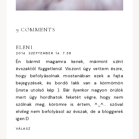
9 COMMENTS
ELENI
2014. SZEPTEMBER 14. 7:58
Én bármit magamra kenek, mármint színt
évszaktól függetlenül. Viszont úgy vettem észre,
hogy befolyásolnak mostanában ezek a fajta
bejegyzések, és bordó lakk van a körmömön
(insta utolsó kép ). Bár ilyenkor nagyon örülök
mert úgy hordhatok feketét végre, hogy nem
szólnak meg, körömre is értem, ^_^… szóval
elvileg nem befolyásol az évszak, de a bloggerek
igen:D
VÁLASZ