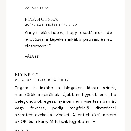
VÁLASZOK
FRANCISKA
2014. SZEPTEMBER 14. 9:29
Annyit elárulhatok, hogy csodálatos, de
lefotózva a képeken inkább pirosas, és ez
elszomorít :D
VÁLASZ
MYRKKY
2014. SZEPTEMBER 14. 10:17
Engem is inkább a blogokon látott színek,
manikűrök inspirálnak. Újabban figyelek erre, ha
belegondolok egész nyáron nem viseltem barnát
vagy feketét, pedig megfelelő díszítéssel
szeretem ezeket a színeket. A fentiek közül nekem
az OPI és a Barry M tetszik legjobban. (-:
VÁLASZ