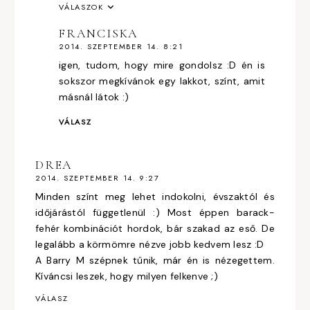
VÁLASZOK
FRANCISKA
2014. SZEPTEMBER 14. 8:21
igen, tudom, hogy mire gondolsz :D én is
sokszor megkívánok egy lakkot, színt, amit
másnál látok :)
VÁLASZ
DREA
2014. SZEPTEMBER 14. 9:27
Minden színt meg lehet indokolni, évszaktól és
időjárástól függetlenül :) Most éppen barack-
fehér kombinációt hordok, bár szakad az eső. De
legalább a körmömre nézve jobb kedvem lesz :D
A Barry M szépnek tűnik, már én is nézegettem.
Kíváncsi leszek, hogy milyen felkenve ;)
VÁLASZ