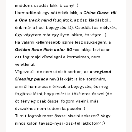
imádom, csodás lakk, bizony! :)
Harmadiknak egy sötétkék lakk, a
China Glaze-től
a One track
mind
(tudjátok, az őszi kiadásból...
érik már a haul bejegyzés :D). Csodálatos mélykék,
úgy vágytam már egy ilyen lakkra, és végre! :)
Ha valami kellemesebb színre lesz szükségem, a
Golden Rose Rich color 50
-es lakkja biztosan
ott fog majd díszelegni a körmeimen, nem
véletlenül.
Végezetül, de nem utolsó sorban, az
a-england
Sleeping palace
nevű lakkját is ide sorolnám,
amiről hamarosan érkezik a bejegyzés, és meg
fogjátok látni, hogy miért is tökéletes ősszel (de
őt tényleg csak ősszel fogom viselni, más
évszakhoz nem tudom kapcsolni :)
Ti mit fogtok most ősszel viselni sokszor? Vagy
nincs külön tavasz-nyár-ősz-tél lakkotok? :)