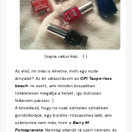
(sajna vakus kép... :( )
Az első, mi más is lehetne, mint egy nude
árnyalat? Az én választásom az
OPI Taupe-less
beach
-re esett, ami minden évszakban
tökéletesen megállja a helyét, így biztosan
felkenem párszor :)
A következő, hogy ne csak színtelen színekben
gondolkodjuk, egy bordós-rózsaszínes lakk, ami
számomra nem más, mint a
Barry M
Pomegranate
. Nemrég sikerült rá szert tennem, és