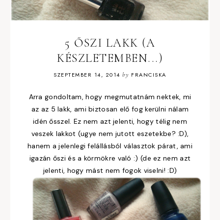
5 ŐSZI LAKK (A
KÉSZLETEMBEN...)
SZEPTEMBER 14, 2014
by
FRANCISKA
Arra gondoltam, hogy megmutatnám nektek, mi
az az 5 lakk, ami biztosan elő fog kerülni nálam
idén ősszel. Ez nem azt jelenti, hogy télig nem
veszek lakkot (ugye nem jutott eszetekbe? :D),
hanem a jelenlegi felállásból választok párat, ami
igazán őszi és a körmökre való :) (de ez nem azt
jelenti, hogy mást nem fogok viselni! :D)