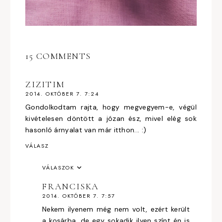
15 COMMENTS
ZIZITIM
2014. OKTÓBER 7. 7:24
Gondolkodtam rajta, hogy megvegyem-e, végül
kivételesen döntött a józan ész, mivel elég sok
hasonló árnyalat van már itthon... :)
VÁLASZ
VÁLASZOK
FRANCISKA
2014. OKTÓBER 7. 7:57
Nekem ilyenem még nem volt, ezért került
a kosárba, de egy sokadik ilyen színt én is