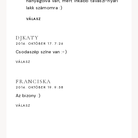
hanyagolva van, mert inkább tavaszi-nyári
lakk számomra :)
VÁLASZ
DJKATY
2014. OKTÓBER 17. 7:26
Csodaszép színe van :-)
VÁLASZ
FRANCISKA
2014. OKTÓBER 19. 9:58
Az bizony :)
VÁLASZ