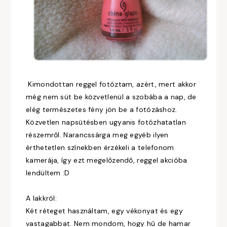
Kimondottan reggel fotóztam, azért, mert akkor
még nem süt be közvetlenül a szobába a nap, de
elég természetes fény jön be a fotózáshoz.
Közvetlen napsütésben ugyanis fotózhatatlan
részemről. Narancssárga meg egyéb ilyen
érthetetlen színekben érzékeli a telefonom
kamerája, így ezt megelőzendő, reggel akcióba
lendültem :D
A lakkról:
Két réteget használtam, egy vékonyat és egy
vastagabbat. Nem mondom, hogy hű de hamar