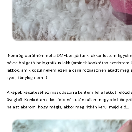
Nemrég barátnőmmel a DM-ben jártunk, akkor lettem figyelmes
névre hallgató holografikus lakk (aminek konkrétan szerintem k
lakkok, amik közül nekem ezen a csini rózsaszínen akadt me
ilyen, tényleg nem :)
A képek készítéséhez másodszorra kentem fel a lakkot, előzől
üvegből. Konkrétan a két felkenés után nálam negyede hiányzi
ha azt akarom, hogy mégis, akkor meg ritkán kerül majd elő...