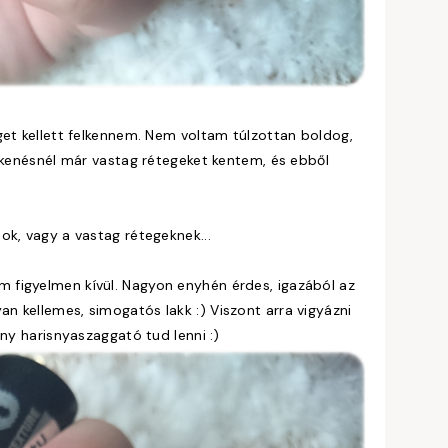
get kellett felkennem. Nem voltam túlzottan boldog,
elkenésnél már vastag rétegeket kentem, és ebből
ok, vagy a vastag rétegeknek...
 figyelmen kívül. Nagyon enyhén érdes, igazából az
 kellemes, simogatós lakk :) Viszont arra vigyázni
ony harisnyaszaggató tud lenni :)