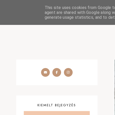
This site uses cookies from Google to 
HOME
SZÉPSÉGÁPOLÁS
OUTFIT
SZEMÉLYES
agent are shared with Google along wi
generate usage statistics, and to de
KIEMELT BEJEGYZÉS