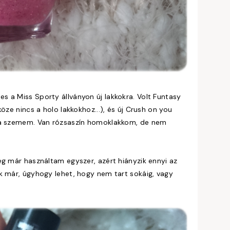
 a Miss Sporty állványon új lakkokra. Volt Funtasy
öze nincs a holo lakkokhoz...), és új Crush on you
g a szemem. Van rózsaszín homoklakkom, de nem
eg már használtam egyszer, azért hiányzik ennyi az
k már, úgyhogy lehet, hogy nem tart sokáig, vagy