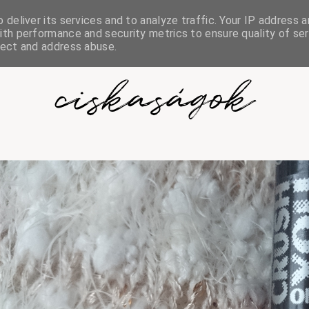
deliver its services and to analyze traffic. Your IP address a
th performance and security metrics to ensure quality of ser
tect and address abuse.
ciskaságok