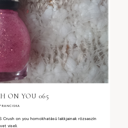
SH ON YOU 065
FRANCISKA
 MS Crush on you homokhatású lakkjainak rózsaszín
et viseli.