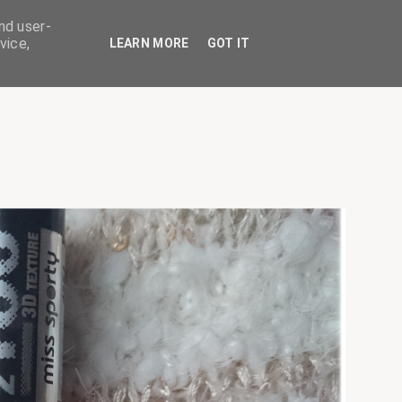
nd user-
vice,
LEARN MORE
GOT IT