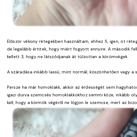
Először vékony rétegekben használtam, ehhez 5, igen, öt réte
de legalább értitek, hogy miért fogyott ennyire. A második f
kellett 3, hogy ne látszódjanak át túlzottan a körömvégek.
A száradása inkább lassú, mint normál, köszönhetően vagy a s
Persze ha már homoklakk, akkor az érdességét sem hagyhatom
igazi durva szemcsés homoklakkokhoz semmi köze, inkább olyan
kell, hogy a körmök végéről ne lógjon le szemcse, mert az biz