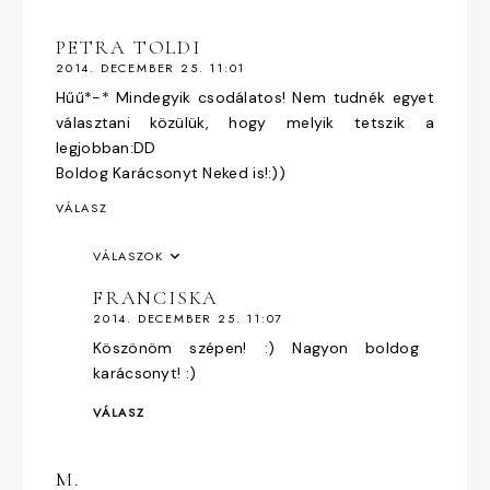
PETRA TOLDI
2014. DECEMBER 25. 11:01
Hűű*-* Mindegyik csodálatos! Nem tudnék egyet
választani közülük, hogy melyik tetszik a
legjobban:DD
Boldog Karácsonyt Neked is!:))
VÁLASZ
VÁLASZOK
FRANCISKA
2014. DECEMBER 25. 11:07
Köszönöm szépen! :) Nagyon boldog
karácsonyt! :)
VÁLASZ
M.