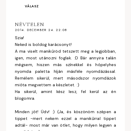
VÁLASZ
NÉVTELEN
2014. DECEMBER 24. 22:08
Szia!
Neked is boldog karácsonyt!
A ma viselt manikűröd tetszett meg a legjobban,
igen, most utánozni foglak. :D Bár annyira talán
mégsem, hiszen más színekkel és hópelyhes
nyomda paletta híján másféle nyomdázással.
Remélem sikerül, mert másodszor nyomdázok
mióta megvettem a készletet. :)
Ha sikerül, amint kész lesz, fel kerül az én
blogomra.
Minden jót! Üdv! :) (Ja, és köszönöm szépen a
tippet -mert nekem ezzel a manikűrral tippet
adtál- most már van ötlet, hogy milyen legyen a