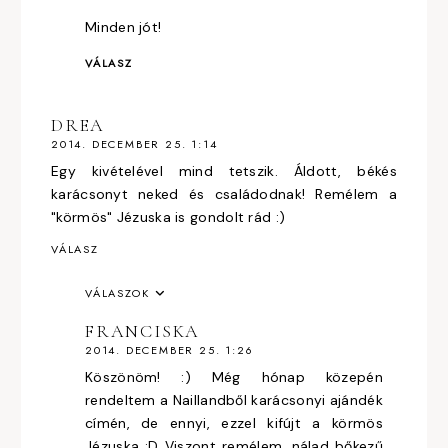
Minden jót!
VÁLASZ
DREA
2014. DECEMBER 25. 1:14
Egy kivételével mind tetszik. Áldott, békés
karácsonyt neked és családodnak! Remélem a
"körmös" Jézuska is gondolt rád :)
VÁLASZ
VÁLASZOK
FRANCISKA
2014. DECEMBER 25. 1:26
Köszönöm! :) Még hónap közepén
rendeltem a Naillandből karácsonyi ajándék
címén, de ennyi, ezzel kifújt a körmös
Jézuska :D Viszont remélem, nálad bőkezű