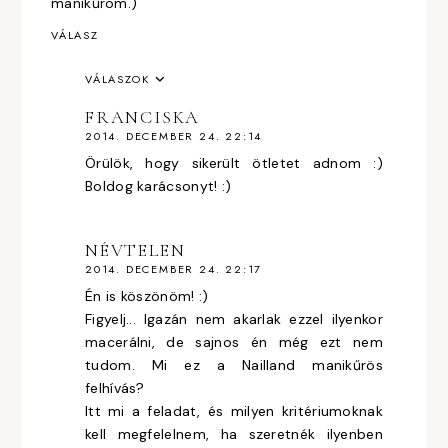
manikűröm.)
VÁLASZ
VÁLASZOK
FRANCISKA
2014. DECEMBER 24. 22:14
Örülök, hogy sikerült ötletet adnom :)
Boldog karácsonyt! :)
NÉVTELEN
2014. DECEMBER 24. 22:17
Én is köszönöm! :)
Figyelj... Igazán nem akarlak ezzel ilyenkor
macerálni, de sajnos én még ezt nem
tudom. Mi ez a Nailland manikűrös
felhívás?
Itt mi a feladat, és milyen kritériumoknak
kell megfelelnem, ha szeretnék ilyenben