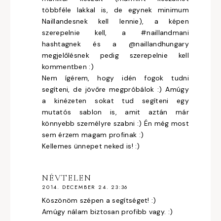
többféle lakkal is, de egynek minimum
Naillandesnek kell lennie), a képen
szerepelnie kell, a #naillandmani
hashtagnek és a @naillandhungary
megjelőlésnek pedig szerepelnie kell
kommentben :)
Nem ígérem, hogy idén fogok tudni
segíteni, de jövőre megpróbálok :) Amúgy
a kinézeten sokat tud segíteni egy
mutatós sablon is, amit aztán már
könnyebb személyre szabni :) Én még most
sem érzem magam profinak :)
Kellemes ünnepet neked is! :)
NÉVTELEN
2014. DECEMBER 24. 23:36
Köszönöm szépen a segítséget! :)
Amúgy nálam biztosan profibb vagy. :)