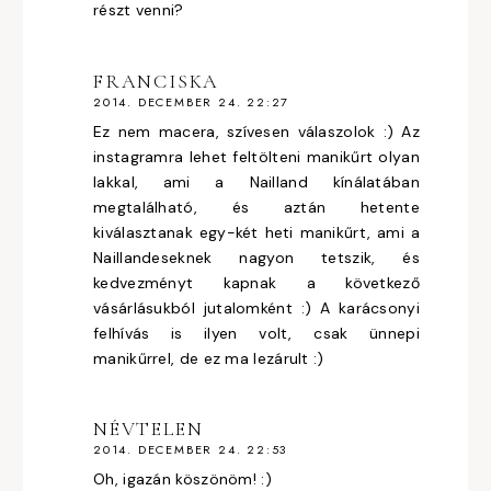
részt venni?
FRANCISKA
2014. DECEMBER 24. 22:27
Ez nem macera, szívesen válaszolok :) Az
instagramra lehet feltölteni manikűrt olyan
lakkal, ami a Nailland kínálatában
megtalálható, és aztán hetente
kiválasztanak egy-két heti manikűrt, ami a
Naillandeseknek nagyon tetszik, és
kedvezményt kapnak a következő
vásárlásukból jutalomként :) A karácsonyi
felhívás is ilyen volt, csak ünnepi
manikűrrel, de ez ma lezárult :)
NÉVTELEN
2014. DECEMBER 24. 22:53
Oh, igazán köszönöm! :)