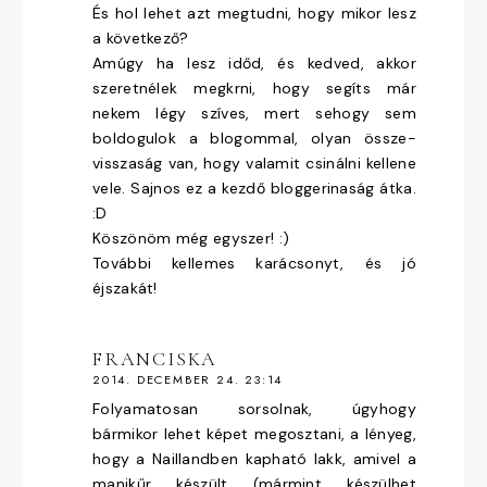
És hol lehet azt megtudni, hogy mikor lesz
a következő?
Amúgy ha lesz időd, és kedved, akkor
szeretnélek megkrni, hogy segíts már
nekem légy szíves, mert sehogy sem
boldogulok a blogommal, olyan össze-
visszaság van, hogy valamit csinálni kellene
vele. Sajnos ez a kezdő bloggerinaság átka.
:D
Köszönöm még egyszer! :)
További kellemes karácsonyt, és jó
éjszakát!
FRANCISKA
2014. DECEMBER 24. 23:14
Folyamatosan sorsolnak, úgyhogy
bármikor lehet képet megosztani, a lényeg,
hogy a Naillandben kapható lakk, amivel a
manikűr készült (mármint készülhet