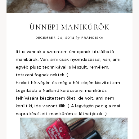
ÜNNEPI MANIKŰRÖK
DECEMBER 24, 2014
by
FRANCISKA
Itt is vannak a szerintem ünnepinek titulálható
manikűrök. Van, ami csak nyomdázással, van, ami
egyéb plusz technikával is készült, remélem,
tetszeni fognak nektek :)
Ezeket hétvégén és még a hét elején készítettem.
Leginkább a Nailland karácsonyi manikűrös
felhívására készítettem őket, de volt, ami nem
került ki, ide viszont illik :) A legvégén pedig a mai
napra készített manikűröm is láthatjátok :)