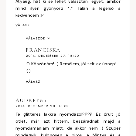
Atyaég, hát ki se lehet választani egyet, amikor
mind ilyen gyönyörű *.* Talán a legelső a
kedvencem :P
VÁLASZ
VÁLASZOK
FRANCISKA
2014. DECEMBER 27. 18:20
:D Köszönöm! :) Remélem, jól telt az ünnep!
:))
VÁLASZ
AUDREY80
2014. DECEMBER 28. 15:03
Te glitteres lakkra nyomdázol???? Ez őrült jó
ötlet, már azt hittem, beszáradnak majd a
nyomdamániám miatt, de akkor nem :) Szuper
mindegyik, különösen a piros, a Mintys és a