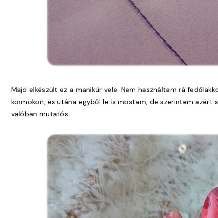
Majd elkészült ez a manikűr vele. Nem használtam rá fedőlak
körmökön, és utána egyből le is mostam, de szerintem azért sz
valóban mutatós.