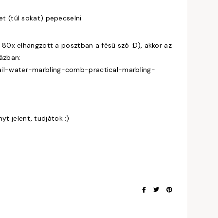
et (túl sokat) pepecselni
y 80x elhangzott a posztban a fésű szó :D), akkor az
ázban:
ail-water-marbling-comb-practical-marbling-
 jelent, tudjátok :)