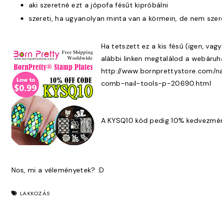
aki szeretné ezt a jópofa fésűt kipróbálni
szereti, ha ugyanolyan minta van a körmein, de nem szer
Ha tetszett ez a kis fésű (igen, vag
alábbi linken megtalálod a webáruh
http://www.bornprettystore.com/n
comb-nail-tools-p-20690.html
A KYSQ10 kód pedig 10% kedvezményt
Nos, mi a véleményetek? :D
LAKKOZÁS