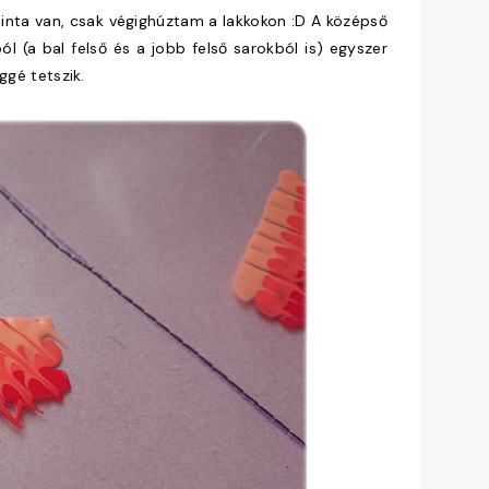
minta van, csak végighúztam a lakkokon :D A középső
l (a bal felső és a jobb felső sarokból is) egyszer
ggé tetszik.