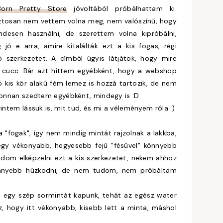
Born Pretty Store
jóvoltából próbálhattam ki.
tosan nem vettem volna meg, nem valószínű, hogy
desen használni, de szerettem volna kipróbálni,
 jó-e arra, amire kitalálták ezt a kis fogas, régi
ó szerkezetet. A címből úgyis látjátok, hogy mire
s cucc. Bár azt hittem egyébként, hogy a webshop
ó kis kör alakú fém lemez is hozzá tartozik, de nem
onnan szedtem egyébként, mindegy is :D
ntem lássuk is, mit tud, és mi a véleményem róla :)
a "fogak", így nem mindig mintát rajzolnak a lakkba,
 egy vékonyabb, hegyesebb fejű "fésűvel" könnyebb
dom elképzelni ezt a kis szerkezetet, nekem ahhoz
könnyebb húzkodni, de nem tudom, nem próbáltam
n egy szép sormintát kapunk, tehát az egész water
, hogy itt vékonyabb, kisebb lett a minta, máshol