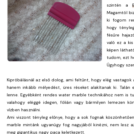
szintén a
Magamtól biz
ki fogom ren
hogy tényleg
fésűre hajaz
való ez a ki
képen láthat
tudom, ezt h
Úgyhogy szeri
Kipróbálásnál az első dolog, ami feltűnt, hogy elég vastagok 
hanem inkább mélyedést, üres réseket alakítanak ki. Talán
lenne. Egyébként rendes water marble technikához nem is tu
valahogy eléggé idegen, fólián vagy bármilyen lemezen 
vízben használni.
Ami viszont tényleg előnye, hogy a sok fognak köszönhetőe
marble mintánk ugyanúgy fog nagyjából kinézni, nem lesz az
meg gigantikus nagy paca keletkezett.