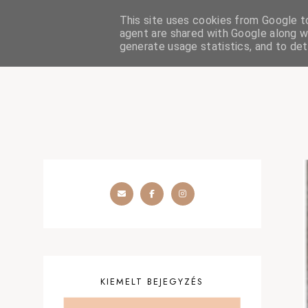
This site uses cookies from Google to 
HOME
SZÉPSÉGÁPOLÁS
OUTFIT
SZEMÉLYES
agent are shared with Google along wi
generate usage statistics, and to de
KIEMELT BEJEGYZÉS