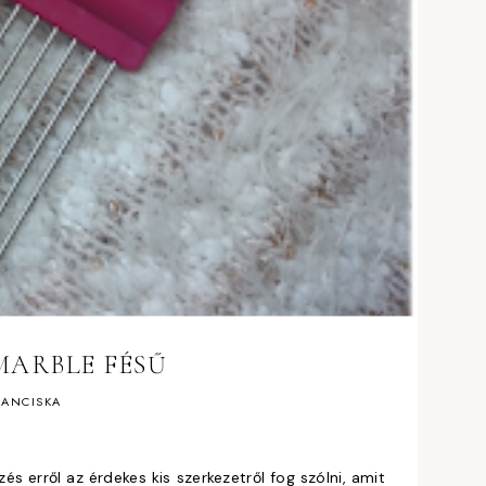
MARBLE FÉSŰ
ANCISKA
és erről az érdekes kis szerkezetről fog szólni, amit