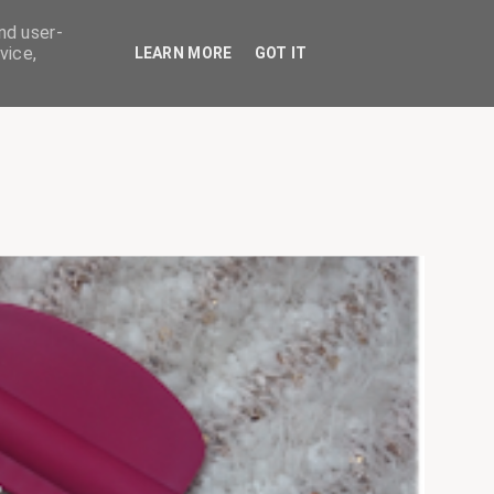
nd user-
vice,
LEARN MORE
GOT IT