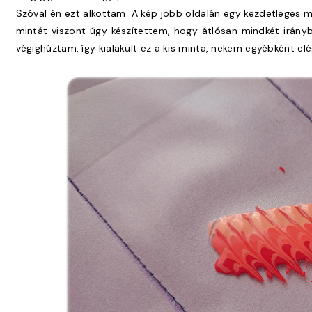
Szóval én ezt alkottam. A kép jobb oldalán egy kezdetleges 
mintát viszont úgy készítettem, hogy átlósan mindkét iránybó
végighúztam, így kialakult ez a kis minta, nekem egyébként elé