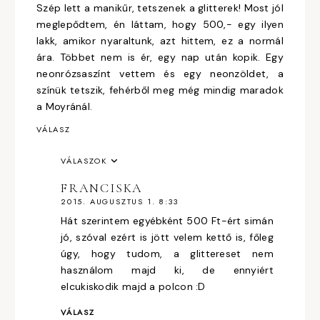
Szép lett a manikűr, tetszenek a glitterek! Most jól
meglepődtem, én láttam, hogy 500,- egy ilyen
lakk, amikor nyaraltunk, azt hittem, ez a normál
ára. Többet nem is ér, egy nap után kopik. Egy
neonrózsaszínt vettem és egy neonzöldet, a
színük tetszik, fehérből meg még mindig maradok
a Moyránál.
VÁLASZ
VÁLASZOK
FRANCISKA
2015. AUGUSZTUS 1. 8:33
Hát szerintem egyébként 500 Ft-ért simán
jó, szóval ezért is jött velem kettő is, főleg
úgy, hogy tudom, a glittereset nem
használom majd ki, de ennyiért
elcukiskodik majd a polcon :D
VÁLASZ