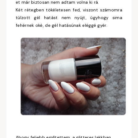
et már biztosan nem adtam volna ki rá.
Két rétegben tökéletesen fed, viszont számomra
túlzott gél hatást nem nyújt, úgyhogy sima
fehérnek oké, de gél hatásúnak eléggé gyér.
Ahogy feljebb említettem, a glitteres lakkban