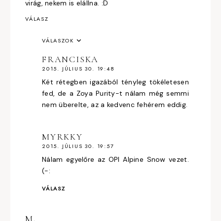
virág, nekem is elállna. :D
VÁLASZ
VÁLASZOK
FRANCISKA
2015. JÚLIUS 30. 19:48
Két rétegben igazából tényleg tökéletesen
fed, de a Zoya Purity-t nálam még semmi
nem überelte, az a kedvenc fehérem eddig.
MYRKKY
2015. JÚLIUS 30. 19:57
Nálam egyelőre az OPI Alpine Snow vezet.
(-:
VÁLASZ
M.