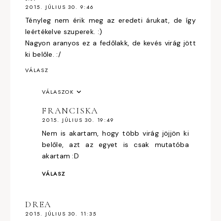
2015. JÚLIUS 30. 9:46
Tényleg nem érik meg az eredeti árukat, de így
leértékelve szuperek. :)
Nagyon aranyos ez a fedőlakk, de kevés virág jött
ki belőle. :/
VÁLASZ
VÁLASZOK
FRANCISKA
2015. JÚLIUS 30. 19:49
Nem is akartam, hogy több virág jöjjön ki
belőle, azt az egyet is csak mutatóba
akartam :D
VÁLASZ
DREA
2015. JÚLIUS 30. 11:35