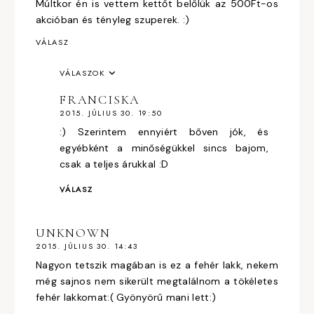
Múltkor én is vettem kettőt belőlük az 500Ft-os
akcióban és tényleg szuperek. :)
VÁLASZ
VÁLASZOK
FRANCISKA
2015. JÚLIUS 30. 19:50
:) Szerintem ennyiért bőven jók, és
egyébként a minőségükkel sincs bajom,
csak a teljes árukkal :D
VÁLASZ
UNKNOWN
2015. JÚLIUS 30. 14:43
Nagyon tetszik magában is ez a fehér lakk, nekem
még sajnos nem sikerült megtalálnom a tökéletes
fehér lakkomat:( Gyönyörű mani lett:)