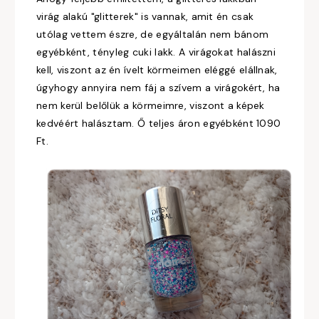
virág alakú "glitterek" is vannak, amit én csak
utólag vettem észre, de egyáltalán nem bánom
egyébként, tényleg cuki lakk. A virágokat halászni
kell, viszont az én ívelt körmeimen eléggé elállnak,
úgyhogy annyira nem fáj a szívem a virágokért, ha
nem kerül belőlük a körmeimre, viszont a képek
kedvéért halásztam. Ő teljes áron egyébként 1090
Ft.