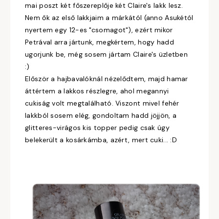
mai poszt két főszereplője két Claire's lakk lesz.
Nem ők az első lakkjaim a márkától (anno Asukétól
nyertem egy 12-es "csomagot"), ezért mikor
Petrával arra jártunk, megkértem, hogy hadd
ugorjunk be, még sosem jártam Claire's üzletben
:)
Először a hajbavalóknál nézelődtem, majd hamar
áttértem a lakkos részlegre, ahol megannyi
cukiság volt megtalálható. Viszont mivel fehér
lakkból sosem elég, gondoltam hadd jöjjön, a
glitteres-virágos kis topper pedig csak úgy
belekerült a kosárkámba, azért, mert cuki... :D