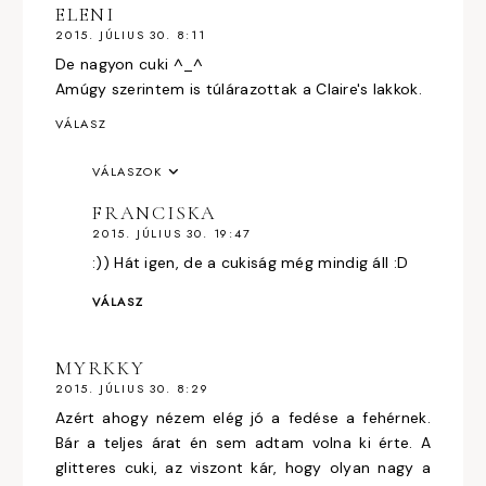
ELENI
2015. JÚLIUS 30. 8:11
De nagyon cuki ^_^
Amúgy szerintem is túlárazottak a Claire's lakkok.
VÁLASZ
VÁLASZOK
FRANCISKA
2015. JÚLIUS 30. 19:47
:)) Hát igen, de a cukiság még mindig áll :D
VÁLASZ
MYRKKY
2015. JÚLIUS 30. 8:29
Azért ahogy nézem elég jó a fedése a fehérnek.
Bár a teljes árat én sem adtam volna ki érte. A
glitteres cuki, az viszont kár, hogy olyan nagy a