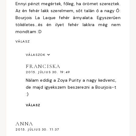
Ennyi pénzt megértek, főleg, ha örömet szereztek.
Az én fehér lakk szerelmem, sőt talán ő a nagy Ő:
Bourjois La Laque fehér árnyalata. Egyszerűen
tökéletes...és én ilyet fehér lakkra még nem
mondtam :D
VÁLASZ
VÁLASZOK
FRANCISKA
2015. JÚLIUS 30. 19:49
Nálam eddig a Zoya Purity a nagy kedvenc,
de majd igyekszem beszerezni a Bourjois-t
:)
VÁLASZ
ANNA
2015. JÚLIUS 30. 11:37