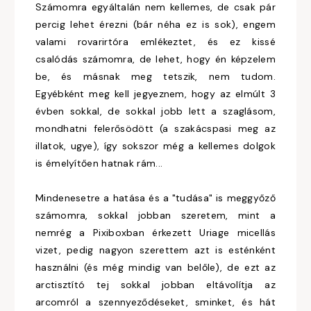
Számomra egyáltalán nem kellemes, de csak pár
percig lehet érezni (bár néha ez is sok), engem
valami rovarirtóra emlékeztet, és ez kissé
csalódás számomra, de lehet, hogy én képzelem
be, és másnak meg tetszik, nem tudom.
Egyébként meg kell jegyeznem, hogy az elmúlt 3
évben sokkal, de sokkal jobb lett a szaglásom,
mondhatni felerősödött (a szakácspasi meg az
illatok, ugye), így sokszor még a kellemes dolgok
is émelyítően hatnak rám...
Mindenesetre a hatása és a "tudása" is meggyőző
számomra, sokkal jobban szeretem, mint a
nemrég a Pixiboxban érkezett Uriage micellás
vizet, pedig nagyon szerettem azt is esténként
használni (és még mindig van belőle), de ezt az
arctisztító tej sokkal jobban eltávolítja az
arcomról a szennyeződéseket, sminket, és hát