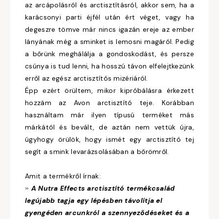
az arcápolásról és arctisztításról, akkor sem, ha a
karácsonyi parti éjfél után ért véget, vagy ha
degeszre tömve már nincs igazán ereje az ember
lányának még a sminket is lemosni magáról. Pedig
a bőrünk meghálálja a gondoskodást, és persze
csúnya is tud lenni, ha hosszú távon elfelejtkezünk
erről az egész arctisztítós mizériáról.
Épp ezért örültem, mikor kipróbálásra érkezett
hozzám az Avon arctisztító teje. Korábban
használtam már ilyen típusú terméket más
márkától és bevált, de aztán nem vettük újra,
úgyhogy örülök, hogy ismét egy arctisztító tej
segít a smink levarázsolásában a bőrömről.
Amit a termékről írnak:
»
A Nutra Effects arctisztító termékcsalád
legújabb tagja egy lépésben távolítja el
gyengéden arcunkról a szennyeződéseket és a