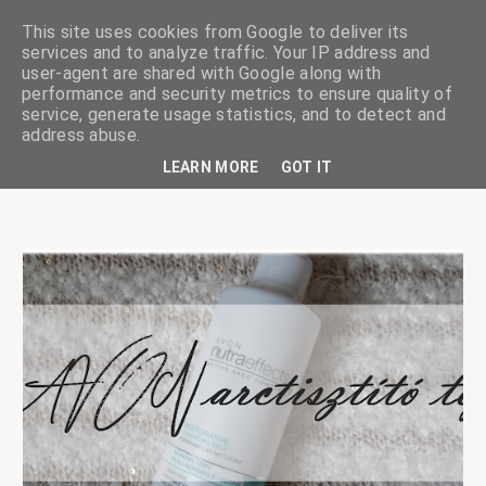
This site uses cookies from Google to deliver its
services and to analyze traffic. Your IP address and
user-agent are shared with Google along with
performance and security metrics to ensure quality of
service, generate usage statistics, and to detect and
ciskaságok
address abuse.
LEARN MORE
GOT IT