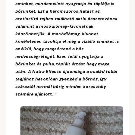
sminket, mindemellett nyugtatja és táplálja is
bőrünket. Ezt a háromszoros hatást az
arctisztító tejben található aktív összetevőnek
valamint a mosódiómag-kivonatnak
köszönhetjük. A mosódiómag-kivonat
kíméletesen távolítja el még a vízálló sminket is
anélkül, hogy megsértené a bőr
nedvességrétegét. Ezen felül nyugtatja a
bőrünket és puha, táplált érzést hagy maga
után. A Nutra Effects újdonsága a család többi
tagjához hasonlóan gyengéd a bőrhöz, így
száraztól normál bőrig minden korosztály
számára ajánlott.
«