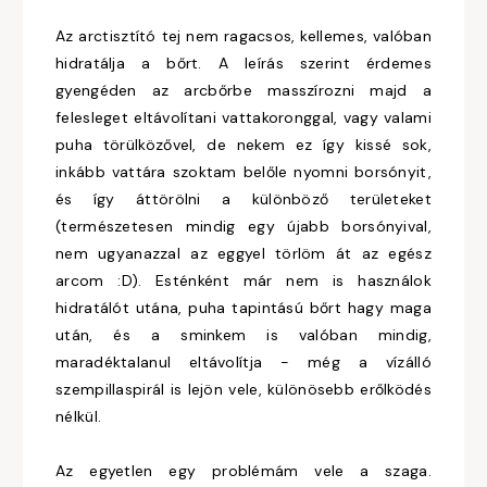
Az arctisztító tej nem ragacsos, kellemes, valóban
hidratálja a bőrt. A leírás szerint érdemes
gyengéden az arcbőrbe masszírozni majd a
felesleget eltávolítani vattakoronggal, vagy valami
puha törülközővel, de nekem ez így kissé sok,
inkább vattára szoktam belőle nyomni borsónyit,
és így áttörölni a különböző területeket
(természetesen mindig egy újabb borsónyival,
nem ugyanazzal az eggyel törlöm át az egész
arcom :D). Esténként már nem is használok
hidratálót utána, puha tapintású bőrt hagy maga
után, és a sminkem is valóban mindig,
maradéktalanul eltávolítja - még a vízálló
szempillaspirál is lejön vele, különösebb erőlködés
nélkül.
Az egyetlen egy problémám vele a szaga.