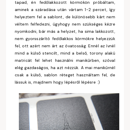
tapad, én fedőlakkozott körmökön próbáltam,
aminek a száradása után vártam 1-2 percet, így
helyeztem fel a sablont, de különösebb kárt nem
véltem felfedezni, úgyhogy nem szükséges kézre
nyomkodni, bár más a helyzet, ha sima lakkozott,
nem gyorsszárító fedőlakkos körmökre helyezzük
fel, ott azért nem árt az óvatosság. Ennél az ívnél
mind a külső stencilt, mind a belső, torony alakú
matricát fel lehet használni manikűrben, szóval
elég gazdaságos, ha azt nézzük. A mai manikűrnél
csak a külső, sablon réteget használtam fel, de
lássuk is, majdnem hogy lépésről lépésre :)