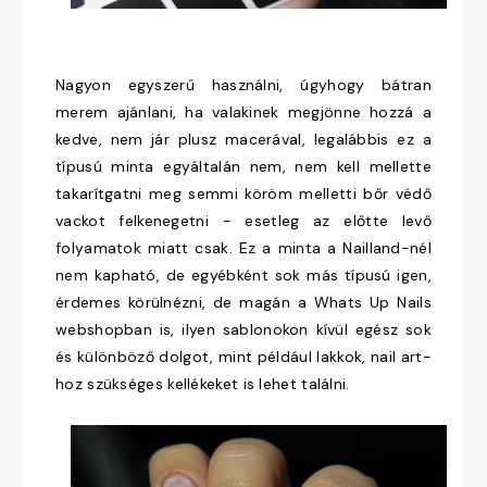
Nagyon egyszerű használni, úgyhogy bátran
merem ajánlani, ha valakinek megjönne hozzá a
kedve, nem jár plusz macerával, legalábbis ez a
típusú minta egyáltalán nem, nem kell mellette
takarítgatni meg semmi köröm melletti bőr védő
vackot felkenegetni - esetleg az előtte levő
folyamatok miatt csak. Ez a minta a Nailland-nél
nem kapható, de egyébként sok más típusú igen,
érdemes körülnézni, de magán a Whats Up Nails
webshopban is, ilyen sablonokon kívül egész sok
és különböző dolgot, mint például lakkok, nail art-
hoz szükséges kellékeket is lehet találni.