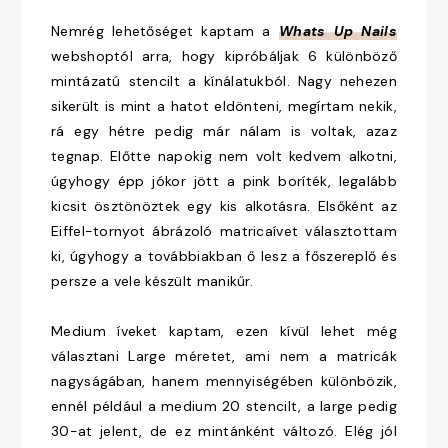
Nemrég lehetőséget kaptam a
Whats Up Nails
webshoptól arra, hogy kipróbáljak 6 különböző
mintázatú stencilt a kínálatukból. Nagy nehezen
sikerült is mint a hatot eldönteni, megírtam nekik,
rá egy hétre pedig már nálam is voltak, azaz
tegnap. Előtte napokig nem volt kedvem alkotni,
úgyhogy épp jókor jött a pink boríték, legalább
kicsit ösztönöztek egy kis alkotásra. Elsőként az
Eiffel-tornyot ábrázoló matricaívet választottam
ki, úgyhogy a továbbiakban ő lesz a főszereplő és
persze a vele készült manikűr.
Medium íveket kaptam, ezen kívül lehet még
választani Large méretet, ami nem a matricák
nagyságában, hanem mennyiségében különbözik,
ennél például a medium 20 stencilt, a large pedig
30-at jelent, de ez mintánként változó. Elég jól