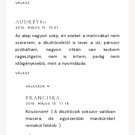
VÁLASZ
AUDREY80
2016. MÁJUS 13. 10:01
Az alap nagyon szép, én ezeket a matricákat nem
szeretem, a díszítőcsíktól is lever a víz, párszor
próbáltam, nagyon ritkán van kedvem
ragasztgatni, nem is értem, pedig nem
időigényesebb, mint a nyomdázás.
VÁLASZ
VÁLASZOK
FRANCISKA
2016. MÁJUS 15. 11:18
Köszönöm! :) A díszítőcsík sokszor valóban
macera, de egyszerűbb manikűröket
remekül feldob :)