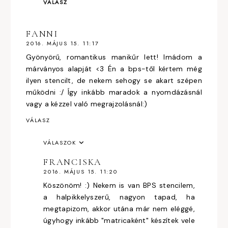
VÁLASZ
FANNI
2016. MÁJUS 15. 11:17
Gyönyörű, romantikus manikűr lett! Imádom a
márványos alapját <3 Én a bps-től kértem még
ilyen stencilt, de nekem sehogy se akart szépen
működni :/ Így inkább maradok a nyomdázásnál
vagy a kézzel való megrajzolásnál:)
VÁLASZ
VÁLASZOK
FRANCISKA
2016. MÁJUS 15. 11:20
Köszönöm! :) Nekem is van BPS stencilem,
a halpikkelyszerű, nagyon tapad, ha
megtapizom, akkor utána már nem eléggé,
úgyhogy inkább "matricaként" készítek vele