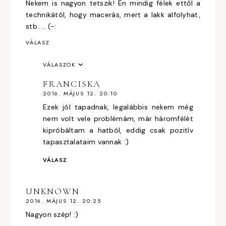
Nekem is nagyon tetszik! Én mindig félek ettől a
technikától, hogy macerás, mert a lakk alfolyhat,
stb..... (-:
VÁLASZ
VÁLASZOK
FRANCISKA
2016. MÁJUS 12. 20:10
Ezek jól tapadnak, legalábbis nekem még
nem volt vele problémám, már háromfélét
kipróbáltam a hatból, eddig csak pozitív
tapasztalataim vannak :)
VÁLASZ
UNKNOWN
2016. MÁJUS 12. 20:25
Nagyon szép! :)