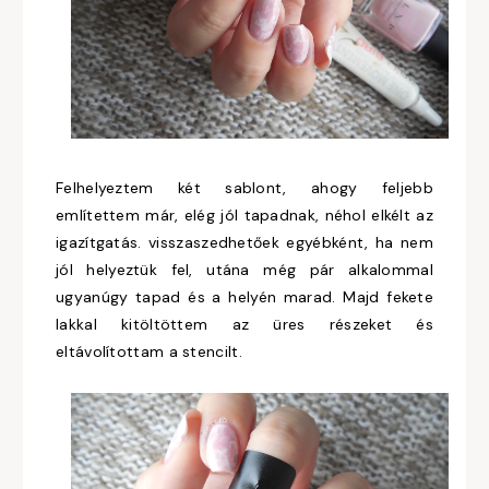
Felhelyeztem két sablont, ahogy feljebb
említettem már, elég jól tapadnak, néhol elkélt az
igazítgatás. visszaszedhetőek egyébként, ha nem
jól helyeztük fel, utána még pár alkalommal
ugyanúgy tapad és a helyén marad. Majd fekete
lakkal kitöltöttem az üres részeket és
eltávolítottam a stencilt.