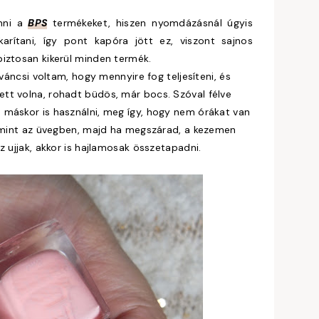
nni a
BPS
termékeket, hiszen nyomdázásnál úgyis
arítani, így pont kapóra jött ez, viszont sajnos
iztosan kikerül minden termék.
váncsi voltam, hogy mennyire fog teljesíteni, és
tt volna, rohadt büdös, már bocs. Szóval félve
 máskor is használni, meg így, hogy nem órákat van
, mint az üvegben, majd ha megszárad, a kezemen
z ujjak, akkor is hajlamosak összetapadni.