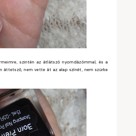
örmeimre, szintén az átlátszó nyomdázómmal, és a
em áttetsző, nem vette át az alap színét, nem szürke