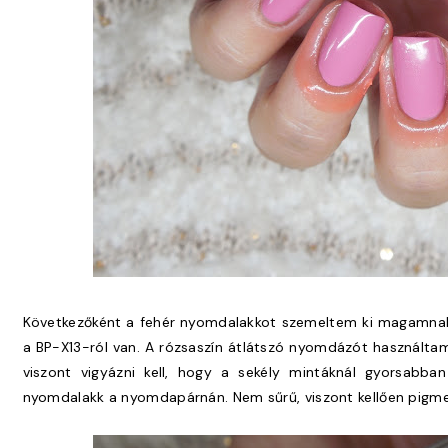
Következőként a fehér nyomdalakkot szemeltem ki magamnak
a BP-X13-ról van. A rózsaszín átlátszó nyomdázót használtam
viszont vigyázni kell, hogy a sekély mintáknál gyorsabb
nyomdalakk a nyomdapárnán. Nem sűrű, viszont kellően pigment