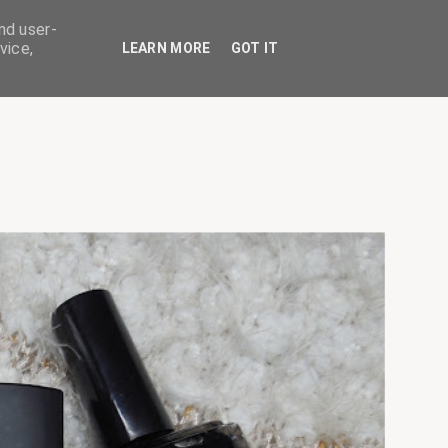
nd user-
vice,
LEARN MORE
GOT IT