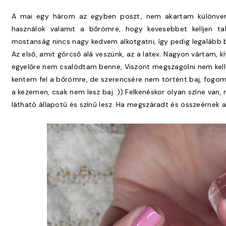
A mai egy három az egyben poszt, nem akartam különve
használok valamit a bőrömre, hogy kevesebbet kelljen tak
mostanság nincs nagy kedvem alkotgatni, így pedig legalább b
Az első, amit górcső alá veszünk, az a latex. Nagyon vártam, kí
egyelőre nem csalódtam benne, Viszont megszagolni nem kelle
kentem fel a bőrömre, de szerencsére nem történt baj, fogom
a kezemen, csak nem lesz baj :)) Felkenéskor olyan színe van
látható állapotú és színű lesz. Ha megszáradt és összeérnek a