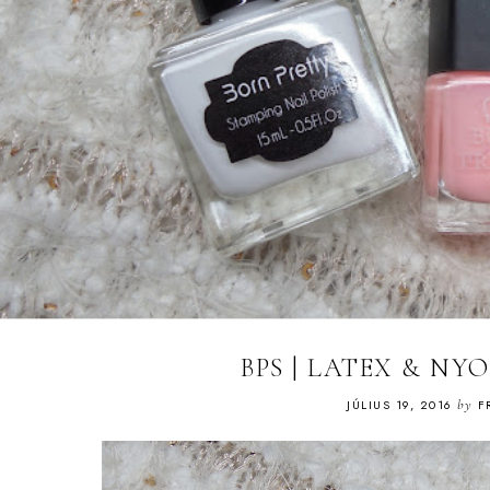
BPS | LATEX & N
JÚLIUS 19, 2016
by
F