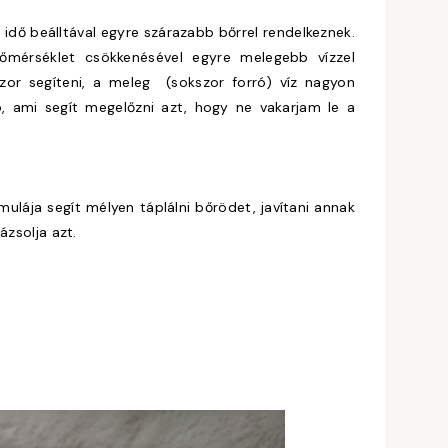
 idő beálltával egyre szárazabb bőrrel rendelkeznek.
őmérséklet csökkenésével egyre melegebb vízzel
or segíteni, a meleg (sokszor forró) víz nagyon
ó, ami segít megelőzni azt, hogy ne vakarjam le a
ulája segít mélyen táplálni bőrödet, javítani annak
ázsolja azt.