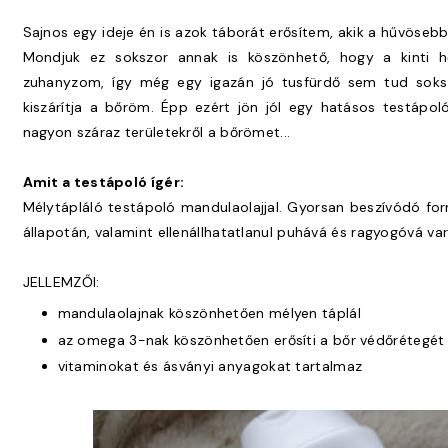
Sajnos egy ideje én is azok táborát erősítem, akik a hűvösebb
Mondjuk ez sokszor annak is köszönhető, hogy a kinti h
zuhanyzom, így még egy igazán jó tusfürdő sem tud soksz
kiszárítja a bőröm. Épp ezért jön jól egy hatásos testápol
nagyon száraz területekről a bőrömet...
Amit a testápoló ígér:
Mélytápláló testápoló mandulaolajjal. Gyorsan beszívódó form
állapotán, valamint ellenállhatatlanul puhává és ragyogóvá var
JELLEMZŐI:
mandulaolajnak köszönhetően mélyen táplál
az omega 3-nak köszönhetően erősíti a bőr védőrétegét
vitaminokat és ásványi anyagokat tartalmaz