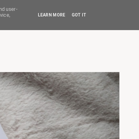
nd user-
vice,
LEARN MORE
GOT IT