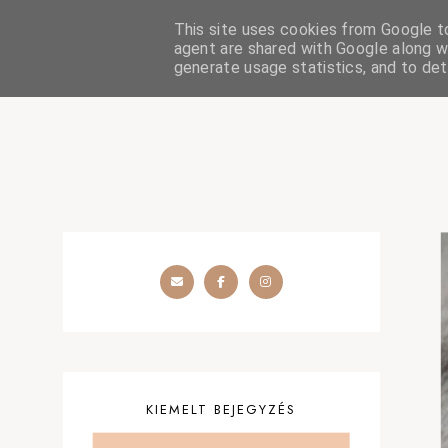
This site uses cookies from Google to 
HOME
SZÉPSÉGÁPOLÁS
OUTFIT
SZEMÉLYES
agent are shared with Google along wi
generate usage statistics, and to de
KIEMELT BEJEGYZÉS