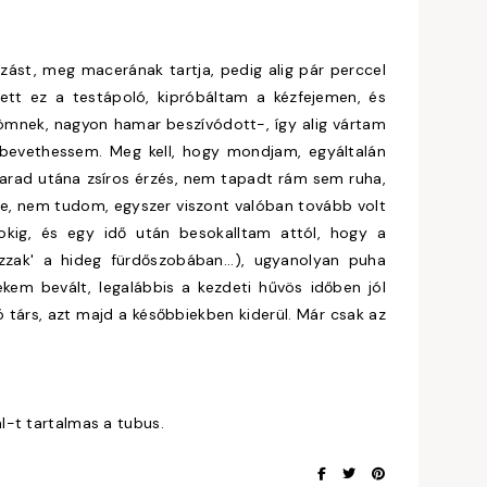
lózást, meg macerának tartja, pedig alig pár perccel
ett ez a testápoló, kipróbáltam a kézfejemen, és
ömnek, nagyon hamar beszívódott-, így alig vártam
 bevethessem. Meg kell, hogy mondjam, egyáltalán
rad utána zsíros érzés, nem tapadt rám sem ruha,
-e, nem tudom, egyszer viszont valóban tovább volt
okig, és egy idő után besokalltam attól, hogy a
zak' a hideg fürdőszobában...), ugyanolyan puha
em bevált, legalábbis a kezdeti hűvös időben jól
jó társ, azt majd a későbbiekben kiderül. Már csak az
l-t tartalmas a tubus.