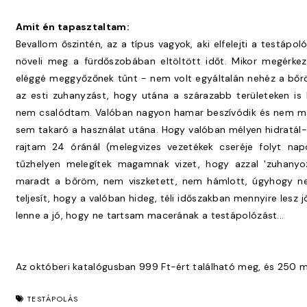
Amit én tapasztaltam:
Bevallom őszintén, az a típus vagyok, aki elfelejti a testápo
növeli meg a fürdőszobában eltöltött időt. Mikor megérkez
eléggé meggyőzőnek tűnt - nem volt egyáltalán nehéz a bőr
az esti zuhanyzást, hogy utána a szárazabb területeken is
nem csalódtam. Valóban nagyon hamar beszívódik és nem ma
sem takaró a használat utána. Hogy valóban mélyen hidratál
rajtam 24 óránál (melegvizes vezetékek cseréje folyt nap
tűzhelyen melegítek magamnak vizet, hogy azzal 'zuhanyoz
maradt a bőröm, nem viszketett, nem hámlott, úgyhogy nek
teljesít, hogy a valóban hideg, téli időszakban mennyire lesz 
lenne a jó, hogy ne tartsam macerának a testápolózást...
Az októberi katalógusban 999 Ft-ért található meg, és 250 m
TESTÁPOLÁS