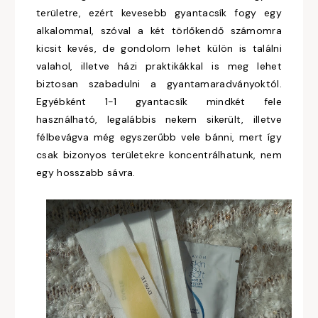
területre, ezért kevesebb gyantacsík fogy egy
alkalommal, szóval a két törlőkendő számomra
kicsit kevés, de gondolom lehet külön is találni
valahol, illetve házi praktikákkal is meg lehet
biztosan szabadulni a gyantamaradványoktól.
Egyébként 1-1 gyantacsík mindkét fele
használható, legalábbis nekem sikerült, illetve
félbevágva még egyszerűbb vele bánni, mert így
csak bizonyos területekre koncentrálhatunk, nem
egy hosszabb sávra.