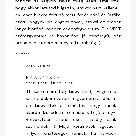
röhögni :D nagyon zavar, főleg azért amit írtál,
hogy akkor látszódik igazán, amikor nem kellene...
és lehet h nem feltűnő mert fehér bőrű és "szőke
szőrű" vagyok, de engem zavar, szóval az ember
lánya kipróbál minden csodafegyvert rá :D a VEET
szárazgyantája is hasonlóan jó minőségű, bár
árban nem tudom mennyi a különbség :(
VÁLASZ
VÁLASZOK
FRANCISKA
2017. FEBRUÁR 10. 8:59
Itt senki nem fog kinevetni (:. Engem a
szemöldököm zavart nagyon ennyi idősen,
de kinevettek a felnőttek, hogy minek
akarom kiszedetni formásra, stb, jó az úgy.
Borzasztóan szarul esett, pedig csak
szemöldök :) Majd körülnézek egyszer,
milyen lehetőségek vannak, ha helyben