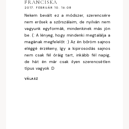
FRANCISKA
2017. FEBRUÁR 10. 16:08
Nekem bevált ez a módszer, szerencsére
nem erősek a szőrszálaim, de nyilván nem
vagyunk egyformák, mindenkinek más jön
be. (: A lényeg, hogy mindenki megtalálja a
magának megfelelőt :) Az én bőröm sajnos
eléggé érzékeny, így a kipirosodás sajnos
nem csak fél óráig tart, inkább fél napig,
de hát én már csak ilyen szerencsétlen
típus vagyok :D
VÁLASZ