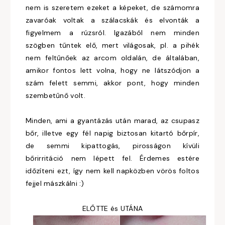
nem is szeretem ezeket a képeket, de számomra
zavaróak voltak a szálacskák és elvonták a
figyelmem a rúzsról. Igazából nem minden
szögben tűntek elő, mert világosak, pl. a pihék
nem feltűnőek az arcom oldalán, de általában,
amikor fontos lett volna, hogy ne látszódjon a
szám felett semmi, akkor pont, hogy minden
szembetűnő volt.
Minden, ami a gyantázás után marad, az csupasz
bőr, illetve egy fél napig biztosan kitartó bőrpír,
de semmi kipattogás, pirosságon kívüli
bőrirritáció nem lépett fel. Érdemes estére
időzíteni ezt, így nem kell napközben vörös foltos
fejjel mászkálni :)
ELŐTTE és UTÁNA