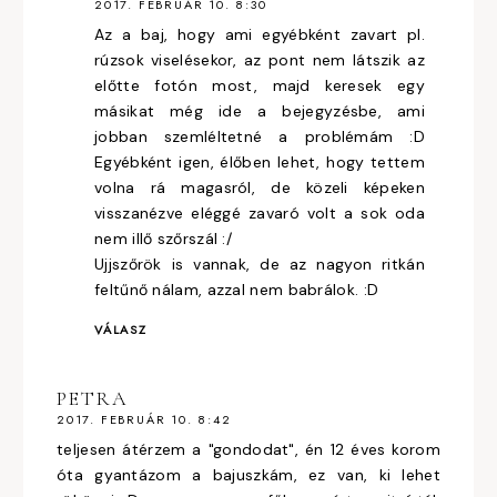
2017. FEBRUÁR 10. 8:30
Az a baj, hogy ami egyébként zavart pl.
rúzsok viselésekor, az pont nem látszik az
előtte fotón most, majd keresek egy
másikat még ide a bejegyzésbe, ami
jobban szemléltetné a problémám :D
Egyébként igen, élőben lehet, hogy tettem
volna rá magasról, de közeli képeken
visszanézve eléggé zavaró volt a sok oda
nem illő szőrszál :/
Ujjszőrök is vannak, de az nagyon ritkán
feltűnő nálam, azzal nem babrálok. :D
VÁLASZ
PETRA
2017. FEBRUÁR 10. 8:42
teljesen átérzem a "gondodat", én 12 éves korom
óta gyantázom a bajuszkám, ez van, ki lehet