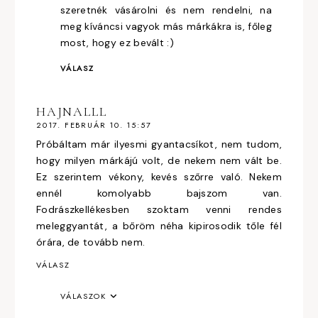
szeretnék vásárolni és nem rendelni, na
meg kíváncsi vagyok más márkákra is, főleg
most, hogy ez bevált :)
VÁLASZ
HAJNALLL
2017. FEBRUÁR 10. 15:57
Próbáltam már ilyesmi gyantacsíkot, nem tudom,
hogy milyen márkájú volt, de nekem nem vált be.
Ez szerintem vékony, kevés szőrre való. Nekem
ennél komolyabb bajszom van.
Fodrászkellékesben szoktam venni rendes
meleggyantát, a bőröm néha kipirosodik tőle fél
órára, de tovább nem.
VÁLASZ
VÁLASZOK