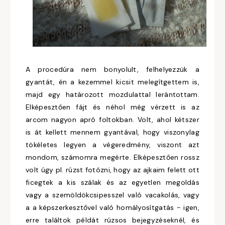
A procedúra nem bonyolult, felhelyezzük a
gyantát, én a kezemmel kicsit melegítgettem is,
majd egy határozott mozdulattal lerántottam.
Elképesztően fájt és néhol még vérzett is az
arcom nagyon apró foltokban. Volt, ahol kétszer
is át kellett mennem gyantával, hogy viszonylag
tökéletes legyen a végeredmény, viszont azt
mondom, számomra megérte. Elképesztően rossz
volt úgy pl. rúzst fotózni, hogy az ajkaim felett ott
ficegtek a kis szálak és az egyetlen megoldás
vagy a szemöldökcsipesszel való vacakolás, vagy
a a képszerkesztővel való homályosítgatás - igen,
erre találtok példát rúzsos bejegyzéseknél, és