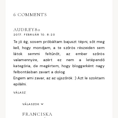
6 COMMENTS
AUDREY80
2017. FEBRUÁR 10. 8:25
Te jó ég, sosem próbáltam bajuszt tépni, sőt meg
kell, hogy mondjam, a te szőrös részeiden sem
látok semmi feltűnőt, az ember szőrös
valamennyire, azért ez nem a letépendő
kategória, de megértem, hogy bloggerként nagy
felbontásban zavart a dolog.
Engem ami zavar, az az ujjszőrök :) Azt le szoktam
epilálni.
VÁLASZ
VÁLASZOK
FRANCISKA