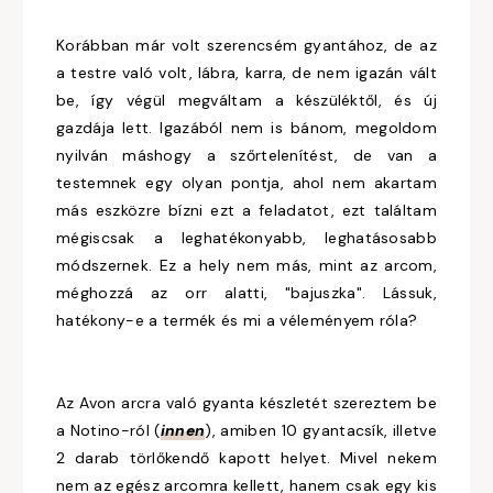
Korábban már volt szerencsém gyantához, de az
a testre való volt, lábra, karra, de nem igazán vált
be, így végül megváltam a készüléktől, és új
gazdája lett. Igazából nem is bánom, megoldom
nyilván máshogy a szőrtelenítést, de van a
testemnek egy olyan pontja, ahol nem akartam
más eszközre bízni ezt a feladatot, ezt találtam
mégiscsak a leghatékonyabb, leghatásosabb
módszernek. Ez a hely nem más, mint az arcom,
méghozzá az orr alatti, "bajuszka". Lássuk,
hatékony-e a termék és mi a véleményem róla?
Az Avon arcra való gyanta készletét szereztem be
a Notino-ról (
innen
), amiben 10 gyantacsík, illetve
2 darab törlőkendő kapott helyet. Mivel nekem
nem az egész arcomra kellett, hanem csak egy kis