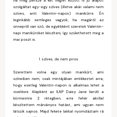
na meg persze a két véglet között is jó alapot
szolgáltat egy-egy szíves (illetve akár valami nem
szíves, anti Valentin-napos) manikűrre. Én
leginkább semleges vagyok, ha magáról az
ünnepről van szó, de egyébként szeretek Valentin-
napi manikűröket készíteni, így születhetett meg a
mai poszt is.
1. szíves, de nem piros
Szerettem volna egy olyan manikűrt, ami
színeiben nem, csak mintájában emlékeztet arra,
hogy esetleg Valentin-napon is alkalmas lehet a
viselésre. Alapként az ILNP Daisy Jane került a
körmeimre 2 rétegben, erre fehér akrillal
készítettem márványos hatást, ami ugyan nem
látszik sajnos. Majd fekete lakkal nyomdáztam rá