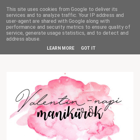
This site uses cookies from Google to deliver its
services and to analyze traffic. Your IP address and
user-agent are shared with Google along with
performance and security metrics to ensure quality of
service, generate usage statistics, and to detect and
ciskaságok
address abuse.
LEARN MORE
GOT IT