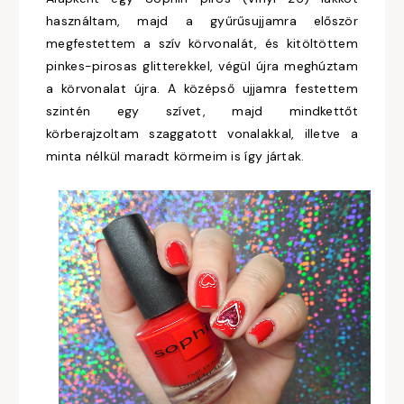
használtam, majd a gyűrűsujjamra először
megfestettem a szív körvonalát, és kitöltöttem
pinkes-pirosas glitterekkel, végül újra meghúztam
a körvonalat újra. A középső ujjamra festettem
szintén egy szívet, majd mindkettőt
körberajzoltam szaggatott vonalakkal, illetve a
minta nélkül maradt körmeim is így jártak.