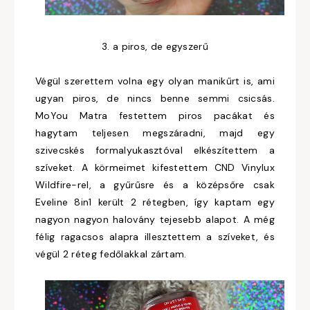
3. a piros, de egyszerű
Végül szerettem volna egy olyan manikűrt is, ami
ugyan piros, de nincs benne semmi csicsás.
MoYou Matra festettem piros pacákat és
hagytam teljesen megszáradni, majd egy
szivecskés formalyukasztóval elkészítettem a
szíveket. A körmeimet kifestettem CND Vinylux
Wildfire-rel, a gyűrűsre és a középsőre csak
Eveline 8in1 került 2 rétegben, így kaptam egy
nagyon nagyon halovány tejesebb alapot. A még
félig ragacsos alapra illesztettem a szíveket, és
végül 2 réteg fedőlakkal zártam.