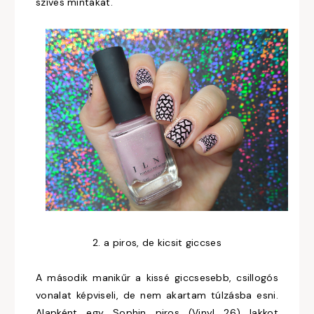
szíves mintákat.
2. a piros, de kicsit giccses
A második manikűr a kissé giccsesebb, csillogós
vonalat képviseli, de nem akartam túlzásba esni.
Alapként egy Sophin piros (Vinyl 26) lakkot