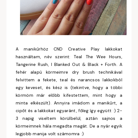
A manikűrhöz CND Creative Play lakkokat
használtam, név szerint: Teal The Wee Hours,
Tangerine Rush, I Blanked Out & Black + Forth. A
fehér alapú körmeimre dry brush technikával
felvittem a fekete, teal és narancsos lakkokból
egy keveset, és kész is (tekintve, hogy a többi
körmöm már előbb kifestettem, mint hogy a
minta elkészült). Annyira imádom a manikűrt, a
cipőt és a lakkokat egyaránt, főleg így együtt :) 2-
3 napig viseltem körülbelül, aztán sajnos a
körmeimnek hála megadta magát. De a nyár egyik
legjobb manija volt számomra :)