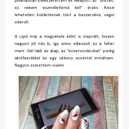
pillanatban beleszerettem és elkapott az "úristen,
ez nekem eszméletlenül kell" érzés. Kissé
lehetetlen küldetésnek tűnt a beszerzése, végül
sikerült.
A cipő már a megvétele előtt is inspirált, hiszen
nagyon jól néz ki, így anno elkészült ez a fehér
mani. Gél lakk az alap, az "ecsetvonásokat" pedig
akrilfestékkel és egy vékony ecsettel imitáltam.
Nagyon szerettem viselni.