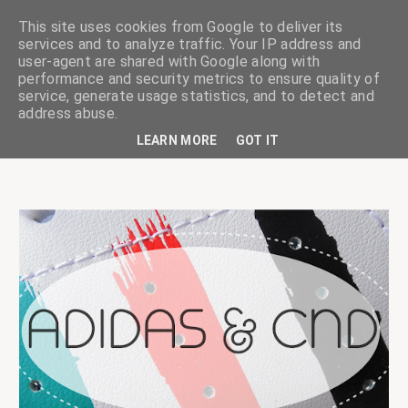
This site uses cookies from Google to deliver its
services and to analyze traffic. Your IP address and
user-agent are shared with Google along with
performance and security metrics to ensure quality of
service, generate usage statistics, and to detect and
ciskaságok
address abuse.
LEARN MORE
GOT IT