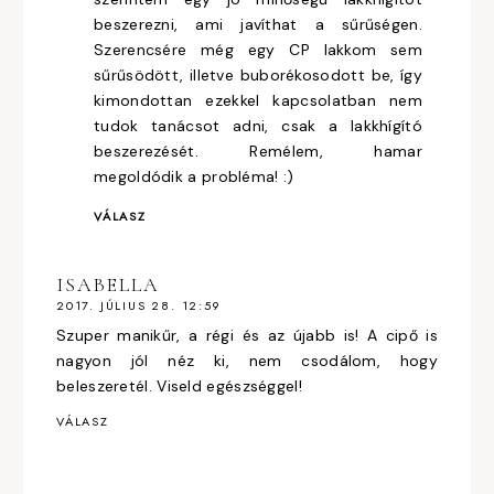
beszerezni, ami javíthat a sűrűségen.
Szerencsére még egy CP lakkom sem
sűrűsödött, illetve buborékosodott be, így
kimondottan ezekkel kapcsolatban nem
tudok tanácsot adni, csak a lakkhígító
beszerezését. Remélem, hamar
megoldódik a probléma! :)
VÁLASZ
ISABELLA
2017. JÚLIUS 28. 12:59
Szuper manikűr, a régi és az újabb is! A cipő is
nagyon jól néz ki, nem csodálom, hogy
beleszeretél. Viseld egészséggel!
VÁLASZ