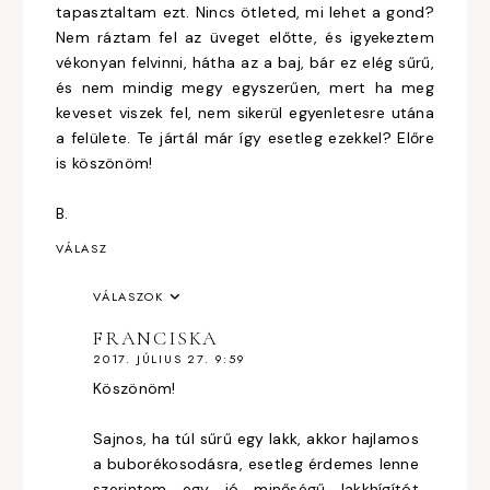
tapasztaltam ezt. Nincs ötleted, mi lehet a gond?
Nem ráztam fel az üveget előtte, és igyekeztem
vékonyan felvinni, hátha az a baj, bár ez elég sűrű,
és nem mindig megy egyszerűen, mert ha meg
keveset viszek fel, nem sikerül egyenletesre utána
a felülete. Te jártál már így esetleg ezekkel? Előre
is köszönöm!
B.
VÁLASZ
VÁLASZOK
FRANCISKA
2017. JÚLIUS 27. 9:59
Köszönöm!
Sajnos, ha túl sűrű egy lakk, akkor hajlamos
a buborékosodásra, esetleg érdemes lenne
szerintem egy jó minőségű lakkhígítót