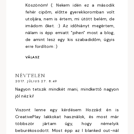
Köszönöm! (: Nekem idén ez a második
fehér cipőm, előtte gyerekkoromban volt
utoljára, nem is értem, mi ütött belém, de
imádom őket. :) Az időhiányt megértem,
nálam is épp emiatt "pihen" most a blog,
de amint lesz egy kis szabadidőm, úgyis
erre fordítom :)
VÁLASZ
NÉVTELEN
2017. JÚLIUS 27. 8:49
Nagyon tetszik mindkét mani, mindkettő nagyon
jól néz ki!
Viszont lenne egy kérdésem Hozzád: én is
CreativePlay lakkokat használok, és most már
többször jártam úgy, hogy némelyik
beburékosodott. Most épp az I blanked out-nál