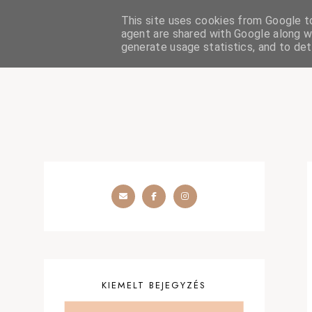
This site uses cookies from Google to 
HOME
SZÉPSÉGÁPOLÁS
OUTFIT
SZEMÉLYES
agent are shared with Google along wi
generate usage statistics, and to de
KIEMELT BEJEGYZÉS