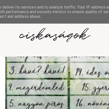
deliver its services and to analyze traffic. Your IP address a
th performance and security metrics to ensure quality of ser
tect and address abuse.
ciskaságok