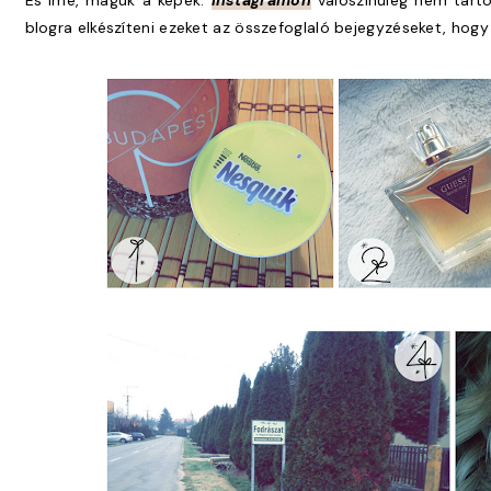
És íme, maguk a képek.
Instagramon
valószínűleg nem tart
blogra elkészíteni ezeket az összefoglaló bejegyzéseket, hog