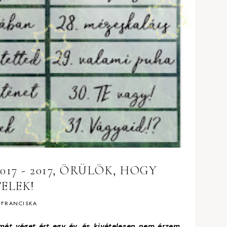
7 - 2017, ÖRÜLÖK, HOGY
ELEK!
FRANCISKA
mét véget ért egy év, és kivételesen nem érzem