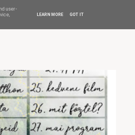
nd user-
vice,
LEARN MORE
GOT IT