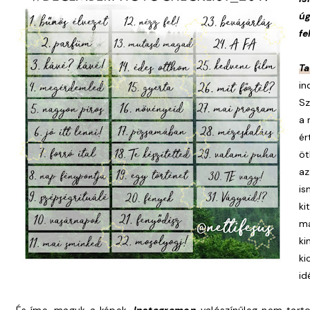
úg
fe
Ta
i
Sz
a 
é
öt
az
is
ki
m
ki
ki
id