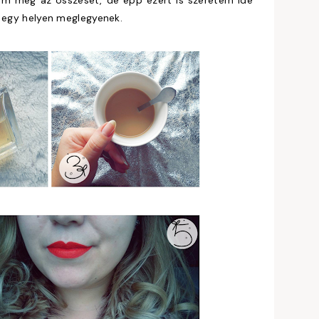
om meg az összeset, de épp ezért is szeretem ide
y egy helyen meglegyenek.