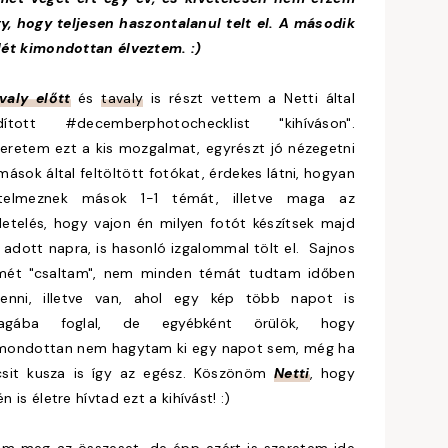
y, hogy teljesen haszontalanul telt el. A második
lét kimondottan élveztem. :)
valy előtt
és
tavaly
is részt vettem a Netti által
ndított #decemberphotochecklist "kihíváson".
eretem ezt a kis mozgalmat, egyrészt jó nézegetni
mások által feltöltött fotókat, érdekes látni, hogyan
rtelmeznek mások 1-1 témát, illetve maga az
letelés, hogy vajon én milyen fotót készítsek majd
 adott napra, is hasonló izgalommal tölt el. Sajnos
mét "csaltam", nem minden témát tudtam időben
tenni, illetve van, ahol egy kép több napot is
agába foglal, de egyébként örülök, hogy
mondottan nem hagytam ki egy napot sem, még ha
csit kusza is így az egész. Köszönöm
Netti
, hogy
én is életre hívtad ezt a kihívást! :)