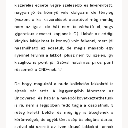
kiszerelés ecsete végre szélesebb és lekerekített,
nagyon jó és könnyű vele dolgozni, de tényleg
(viszont a kis kiszerelések ecsetével még mindig
nem az igazi, de hát nem is várható el, hogy
gigantikus ecsetet kapjanak :D). Habár az eddigi
Vinylux lakkjaimat is könnyű volt felkenni, mert jól
használható az ecsetük, de mégis másabb egy
ilyennel felvinni a lakkot, plusz nem túl széles, így
kisujjhoz is pont jó. Szóval hatalmas piros pont
részemről a CND-nek. ♡
De hogy magukról a nude kollekciós lakkokról is
ejtsek pár szót. A leggyengébb láncszem az
Uncovered, és habár a nevéből következtethetünk
is rá, nem a legjobban fedő tagja a csapatnak, 3
réteg kellett belőle, és még így is átsejlenek a
körömvégek, de egyébként szép és elegáns darab,
szóval aki szereti az ilyen típusú lakkokat, annak