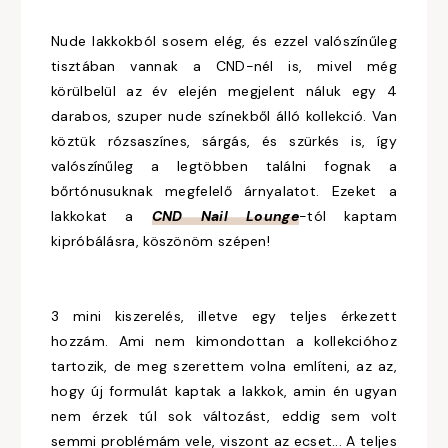
Nude lakkokból sosem elég, és ezzel valószínűleg
tisztában vannak a CND-nél is, mivel még
körülbelül az év elején megjelent náluk egy 4
darabos, szuper nude színekből álló kollekció. Van
köztük rózsaszínes, sárgás, és szürkés is, így
valószínűleg a legtöbben találni fognak a
bőrtónusuknak megfelelő árnyalatot. Ezeket a
lakkokat a
CND Nail Lounge
-tól kaptam
kipróbálásra, köszönöm szépen!
3 mini kiszerelés, illetve egy teljes érkezett
hozzám. Ami nem kimondottan a kollekcióhoz
tartozik, de meg szerettem volna említeni, az az,
hogy új formulát kaptak a lakkok, amin én ugyan
nem érzek túl sok változást, eddig sem volt
semmi problémám vele, viszont az ecset... A teljes