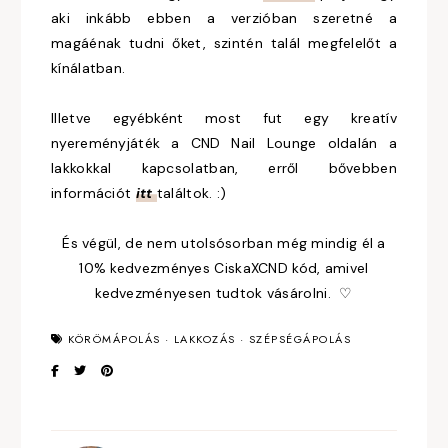
aki inkább ebben a verzióban szeretné a
magáénak tudni őket, szintén talál megfelelőt a
kínálatban.
Illetve egyébként most fut egy kreatív
nyereményjáték a CND Nail Lounge oldalán a
lakkokkal kapcsolatban, erről bővebben
információt
itt
találtok. :)
És végül, de nem utolsósorban még mindig él a
10% kedvezményes CiskaXCND kód, amivel
kedvezményesen tudtok vásárolni. ♡
KÖRÖMÁPOLÁS
·
LAKKOZÁS
·
SZÉPSÉGÁPOLÁS