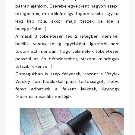
bátran ajánlom. Cserébe egyébként nagyon szép 1
rétegben is, ma például így fogom viselni, így ha
lesz kép róla, akkor majd teszek be ide a
bejegyzésbe. :)
A másik 3 tökéletesen fed 2 rétegben, nem kell
belőlük vastag réteg egyébként. Igazából nem
tudom azt mondani, hogy valamelyik tökéletesen
passzol az én bőrszínemhez, viszont mindegyik
tetszik felkenve. :)
Önmagukban is szép fényesek, viszont a Vinylux
Weekly Top fedőlakkal plusz tartósságot, illetve
fényt adhatunk a felkent lakknak, úgyhogy
érdemes használni melléjük.