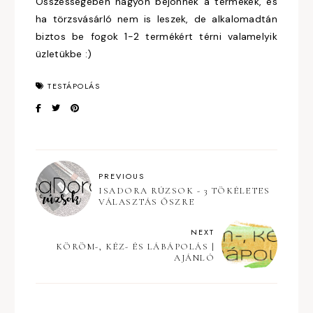
Összességében nagyon bejönnek a termékek, és
ha törzsvásárló nem is leszek, de alkalomadtán
biztos be fogok 1-2 termékért térni valamelyik
üzletükbe :)
TESTÁPOLÁS
PREVIOUS
ISADORA RÚZSOK - 3 TÖKÉLETES
VÁLASZTÁS ŐSZRE
NEXT
KÖRÖM-, KÉZ- ÉS LÁBÁPOLÁS |
AJÁNLÓ