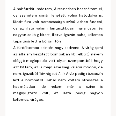
A habfürdőt imádtam, 3 részletben használtam el,
de szerintem simán lehetett volna hatodolva is.
Kicsit fura volt narancssárga színű vízben fürdeni,
de az illata valami fantasztikusan narancsos, és
nagyon sokáig kitart, illetve igazán puha, kellemes
tapintású lett a bőröm tőle.
A fürdőbomba szintén nagy kedvenc. A virág (ami
az általam készített bombában kb. elbújt) nekem
eléggé meglepetés volt olyan szempontból, hogy
azt hittem, az is majd elpezseg valami módon, de
nem, igazából "kivirágzott". :) A víz pedig rózsaszín
lett a bombától. Habár nem voltam stresszes a
használatkor, de nekem már a színe is
megnyugtató volt, az illata pedig nagyon
kellemes, virágos.