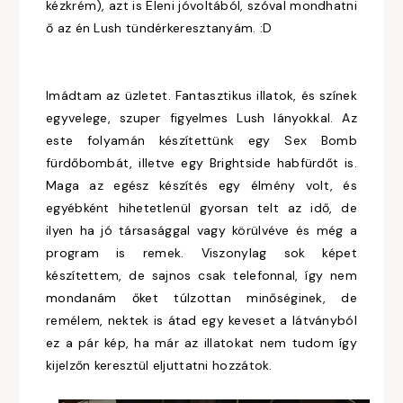
kézkrém), azt is Eleni jóvoltából, szóval mondhatni
ő az én Lush tündérkeresztanyám. :D
Imádtam az üzletet. Fantasztikus illatok, és színek
egyvelege, szuper figyelmes Lush lányokkal. Az
este folyamán készítettünk egy Sex Bomb
fürdőbombát, illetve egy Brightside habfürdőt is.
Maga az egész készítés egy élmény volt, és
egyébként hihetetlenül gyorsan telt az idő, de
ilyen ha jó társasággal vagy körülvéve és még a
program is remek. Viszonylag sok képet
készítettem, de sajnos csak telefonnal, így nem
mondanám őket túlzottan minőséginek, de
remélem, nektek is átad egy keveset a látványból
ez a pár kép, ha már az illatokat nem tudom így
kijelzőn keresztül eljuttatni hozzátok.