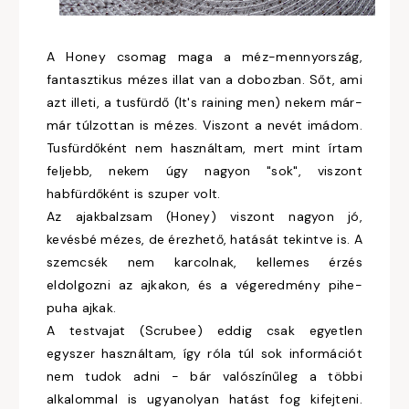
A Honey csomag maga a méz-mennyország,
fantasztikus mézes illat van a dobozban. Sőt, ami
azt illeti, a tusfürdő (It's raining men) nekem már-
már túlzottan is mézes. Viszont a nevét imádom.
Tusfürdőként nem használtam, mert mint írtam
feljebb, nekem úgy nagyon "sok", viszont
habfürdőként is szuper volt.
Az ajakbalzsam (Honey) viszont nagyon jó,
kevésbé mézes, de érezhető, hatását tekintve is. A
szemcsék nem karcolnak, kellemes érzés
eldolgozni az ajkakon, és a végeredmény pihe-
puha ajkak.
A testvajat (Scrubee) eddig csak egyetlen
egyszer használtam, így róla túl sok információt
nem tudok adni - bár valószínűleg a többi
alkalommal is ugyanolyan hatást fog kifejteni.