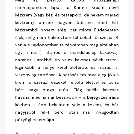
Még az Elenitől kapott utószülinapi
csomagomban lapult a Karma Kream nevű
kézkrém (vagy kéz-és testápoló, de nekem marad
kézkrém), aminek nagyon örültem, mert hát
kézkrémből sosem elég, bár mióta Budapesten
élek, még nem halmoztam fel sokat, összesen 4
van a tulajdonomban (a táskámban meg általában
egy sincs...). Sajnos a mandulaolaj, kakaóvaj,
narancs illatokból én vajmi keveset vélek érezni,
leginkább a fenyő kerül előtérbe, és marad is,
viszonylag tartósan. A hatását tekintve elég jó kis
krém, a száraz részeket feltölti élettel és puha
bőrt hagy maga után. Elég belőle keveset
használni és hamar beszívódik - a bejegyzés írása
közben is épp bekentem vele a kezem, és hát
nagyjából fél-1 perc után már nyugodtan
pötyöghettem újra.