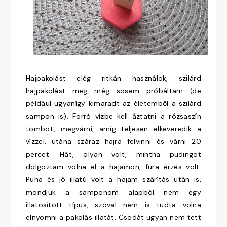
Hajpakolást elég ritkán használok, szilárd
hajpakolást meg még sosem próbáltam (de
például ugyanígy kimaradt az életemből a szilárd
sampon is). Forró vízbe kell áztatni a rózsaszín
tömböt, megvárni, amíg teljesen elkeveredik a
vízzel, utána száraz hajra felvinni és várni 20
percet. Hát, olyan volt, mintha pudingot
dolgoztam volna el a hajamon, fura érzés volt.
Puha és jó illatú volt a hajam szárítás után is,
mondjuk a samponom alapból nem egy
illatosított típus, szóval nem is tudta volna
elnyomni a pakolás illatát. Csodát ugyan nem tett