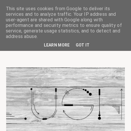
This site uses cookies from Google to deliver its
services and to analyze traffic. Your IP address and
user-agent are shared with Google along with
performance and security metrics to ensure quality of
service, generate usage statistics, and to detect and
ciskaságok
address abuse.
LEARN MORE
GOT IT