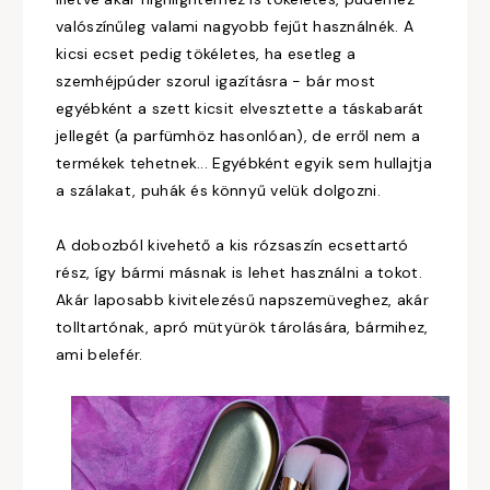
valószínűleg valami nagyobb fejűt használnék. A
kicsi ecset pedig tökéletes, ha esetleg a
szemhéjpúder szorul igazításra - bár most
egyébként a szett kicsit elvesztette a táskabarát
jellegét (a parfümhöz hasonlóan), de erről nem a
termékek tehetnek... Egyébként egyik sem hullajtja
a szálakat, puhák és könnyű velük dolgozni.
A dobozból kivehető a kis rózsaszín ecsettartó
rész, így bármi másnak is lehet használni a tokot.
Akár laposabb kivitelezésű napszemüveghez, akár
tolltartónak, apró mütyürök tárolására, bármihez,
ami belefér.