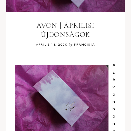
AVON | ÁPRILISI
ÚJDONSÁGOK
ÁPRILIS 14, 2020
by
FRANCISKA
A
z
A
v
o
n
h
ó
n
a