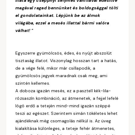
illata egy cseppnyi selymes vaníliával édesítve
magával ragad bennünket és boldogsággal tölti
el gondolatainkat. Lépjünk be az álmok
világába, ezzel a mesés illattal bármi valóra
válhat! "
Egyszerre gyümölcsös, édes, és nyújt abszolút
tisztaság illatot. Viszonylag hosszan tart a hatás,
de a vége felé, mikor már csillapodik, a
gyümölcsös jegyek maradnak csak meg, ami
szintén kellemes.
A doboza igazán mesés, ez a pasztell kék-lila-
rózsaszín kombináció, az átmenetek, a fejjel lefelé
lógó erdő a tetején mind-mind igazán széppé
teszi az egészet. Szerintem simán tökéletes lehet
ajándéknak még csomagolás nélkül is. Az üveg
kialakítása különleges, a teteje fehér átmenetes,