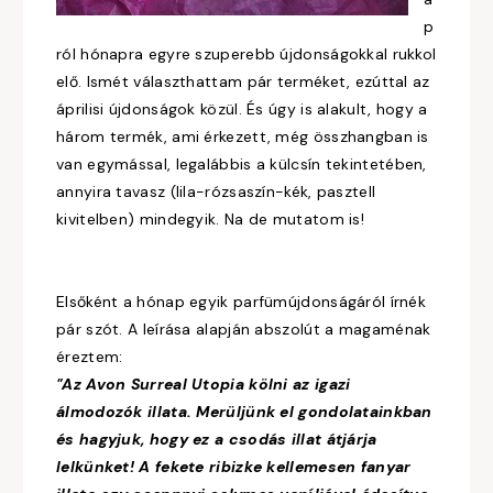
p
ról hónapra egyre szuperebb újdonságokkal rukkol
elő. Ismét választhattam pár terméket, ezúttal az
áprilisi újdonságok közül. És úgy is alakult, hogy a
három termék, ami érkezett, még összhangban is
van egymással, legalábbis a külcsín tekintetében,
annyira tavasz (lila-rózsaszín-kék, pasztell
kivitelben) mindegyik. Na de mutatom is!
Elsőként a hónap egyik parfümújdonságáról írnék
pár szót. A leírása alapján abszolút a magaménak
éreztem:
"Az Avon Surreal Utopia kölni az igazi
álmodozók illata. Merüljünk el gondolatainkban
és hagyjuk, hogy ez a csodás illat átjárja
lelkünket! A fekete ribizke kellemesen fanyar