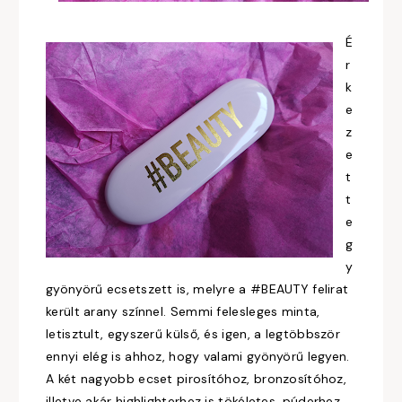
É
r
k
e
z
e
t
t
e
g
y
gyönyörű ecsetszett is, melyre a #BEAUTY felirat
került arany színnel. Semmi felesleges minta,
letisztult, egyszerű külső, és igen, a legtöbbször
ennyi elég is ahhoz, hogy valami gyönyörű legyen.
A két nagyobb ecset pirosítóhoz, bronzosítóhoz,
illetve akár highlighterhez is tökéletes, púderhez