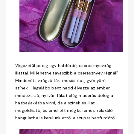
Végezetül pedig egy habfürdő, cseresznyevirág
illattal. Mi lehetne tavaszibb a cseresznyevirágnál?
Mindenütt virágzó fák, mesés illat, gyönyörű
színek - legalább bent hadd élvezze az ember
mindezt. Jó, nyilván fákat elég macerás dolog a
házba/lakásba vinni, de a színek és illat
megoldható, és emellett még kellemes, relaxáló
hangulatba is kerülünk ettől a szuper habfürdőtől.