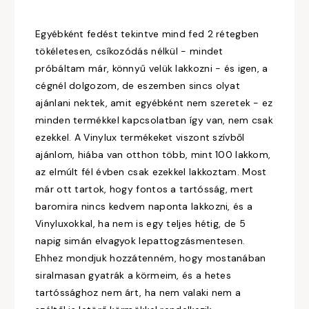
Egyébként fedést tekintve mind fed 2 rétegben
tökéletesen, csíkozódás nélkül - mindet
próbáltam már, könnyű velük lakkozni - és igen, a
cégnél dolgozom, de eszemben sincs olyat
ajánlani nektek, amit egyébként nem szeretek - ez
minden termékkel kapcsolatban így van, nem csak
ezekkel. A Vinylux termékeket viszont szívből
ajánlom, hiába van otthon több, mint 100 lakkom,
az elmúlt fél évben csak ezekkel lakkoztam. Most
már ott tartok, hogy fontos a tartósság, mert
baromira nincs kedvem naponta lakkozni, és a
Vinyluxokkal, ha nem is egy teljes hétig, de 5
napig simán elvagyok lepattogzásmentesen.
Ehhez mondjuk hozzátenném, hogy mostanában
siralmasan gyatrák a körmeim, és a hetes
tartóssághoz nem árt, ha nem valaki nem a