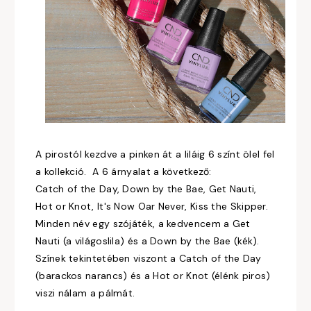
A pirostól kezdve a pinken át a liláig 6 színt ölel fel
a kollekció. A 6 árnyalat a következő:
Catch of the Day, Down by the Bae, Get Nauti,
Hot or Knot, It's Now Oar Never, Kiss the Skipper.
Minden név egy szójáték, a kedvencem a Get
Nauti (a világoslila) és a Down by the Bae (kék).
Színek tekintetében viszont a Catch of the Day
(barackos narancs) és a Hot or Knot (élénk piros)
viszi nálam a pálmát.