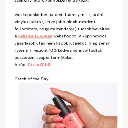
széltől is letörő körmökkel rendelkezik.
Van kuponkódom is, amit bármilyen teljes árú
Vinylux lakkra (illetve jobb oldalt mindent
felsoroltam, hogy mi mindenre) tudtok beváltani
a
CND Nail Lounge
webshopon. A kuponkódos
vásárlások után nem kapok jutalékot, meg semmi
ilyesmi, ti viszont 10% kedvezménnyel tudtok
beszerezni szuper termékeket.
A kód:
CiskaXCND
Catch of the Day