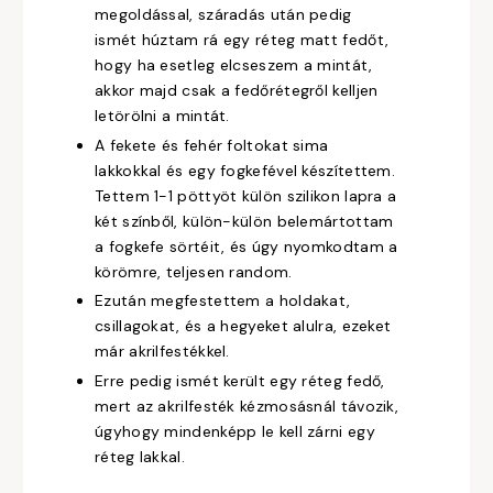
megoldással, száradás után pedig
ismét húztam rá egy réteg matt fedőt,
hogy ha esetleg elcseszem a mintát,
akkor majd csak a fedőrétegről kelljen
letörölni a mintát.
A fekete és fehér foltokat sima
lakkokkal és egy fogkefével készítettem.
Tettem 1-1 pöttyöt külön szilikon lapra a
két színből, külön-külön belemártottam
a fogkefe sörtéit, és úgy nyomkodtam a
körömre, teljesen random.
Ezután megfestettem a holdakat,
csillagokat, és a hegyeket alulra, ezeket
már akrilfestékkel.
Erre pedig ismét került egy réteg fedő,
mert az akrilfesték kézmosásnál távozik,
úgyhogy mindenképp le kell zárni egy
réteg lakkal.