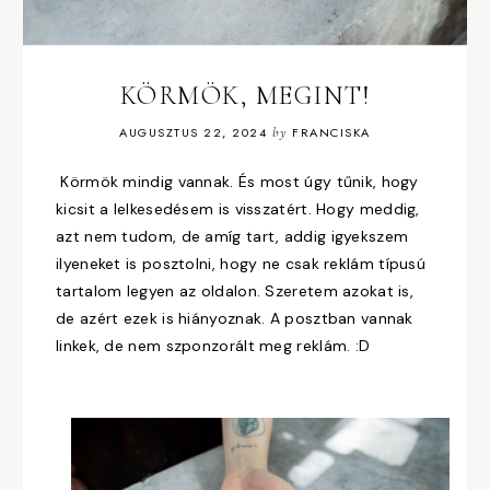
KÖRMÖK, MEGINT!
AUGUSZTUS 22, 2024
by
FRANCISKA
Körmök mindig vannak. És most úgy tűnik, hogy
kicsit a lelkesedésem is visszatért. Hogy meddig,
azt nem tudom, de amíg tart, addig igyekszem
ilyeneket is posztolni, hogy ne csak reklám típusú
tartalom legyen az oldalon. Szeretem azokat is,
de azért ezek is hiányoznak. A posztban vannak
linkek, de nem szponzorált meg reklám. :D