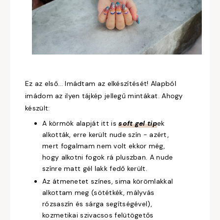
Ez az első... Imádtam az elkészítését! Alapból
imádom az ilyen tájkép jellegű mintákat. Ahogy
készült:
A körmök alapját itt is
soft gel tip
ek
alkották, erre került nude szín - azért,
mert fogalmam nem volt ekkor még,
hogy alkotni fogok rá pluszban. A nude
színre matt gél lakk fedő került.
Az átmenetet színes, sima körömlakkal
alkottam meg (sötétkék, mályvás
rózsaszín és sárga segítségével),
kozmetikai szivacsos felütögetős