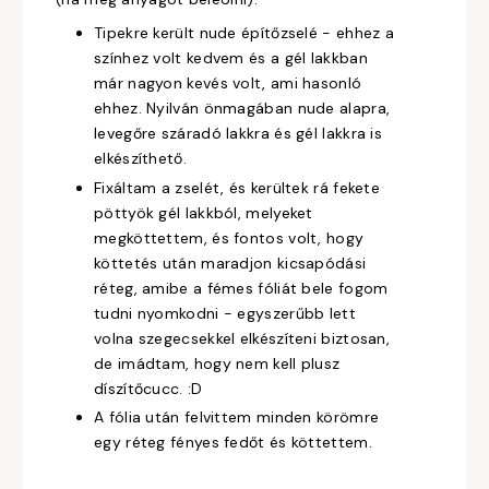
Tipekre került nude építőzselé - ehhez a
színhez volt kedvem és a gél lakkban
már nagyon kevés volt, ami hasonló
ehhez. Nyilván önmagában nude alapra,
levegőre száradó lakkra és gél lakkra is
elkészíthető.
Fixáltam a zselét, és kerültek rá fekete
pöttyök gél lakkból, melyeket
megköttettem, és fontos volt, hogy
köttetés után maradjon kicsapódási
réteg, amibe a fémes fóliát bele fogom
tudni nyomkodni - egyszerűbb lett
volna szegecsekkel elkészíteni biztosan,
de imádtam, hogy nem kell plusz
díszítőcucc. :D
A fólia után felvittem minden körömre
egy réteg fényes fedőt és köttettem.