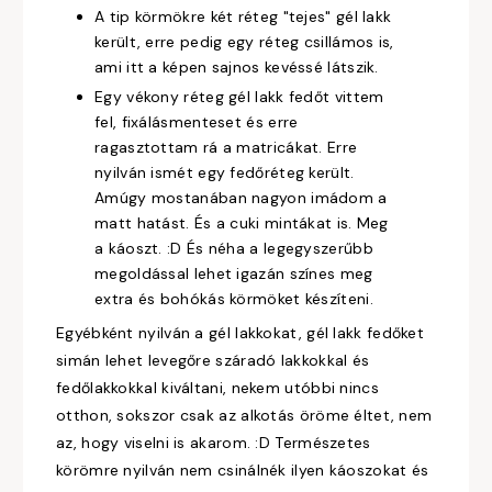
A tip körmökre két réteg "tejes" gél lakk
került, erre pedig egy réteg csillámos is,
ami itt a képen sajnos kevéssé látszik.
Egy vékony réteg gél lakk fedőt vittem
fel, fixálásmenteset és erre
ragasztottam rá a matricákat. Erre
nyilván ismét egy fedőréteg került.
Amúgy mostanában nagyon imádom a
matt hatást. És a cuki mintákat is. Meg
a káoszt. :D És néha a legegyszerűbb
megoldással lehet igazán színes meg
extra és bohókás körmöket készíteni.
Egyébként nyilván a gél lakkokat, gél lakk fedőket
simán lehet levegőre száradó lakkokkal és
fedőlakkokkal kiváltani, nekem utóbbi nincs
otthon, sokszor csak az alkotás öröme éltet, nem
az, hogy viselni is akarom. :D Természetes
körömre nyilván nem csinálnék ilyen káoszokat és