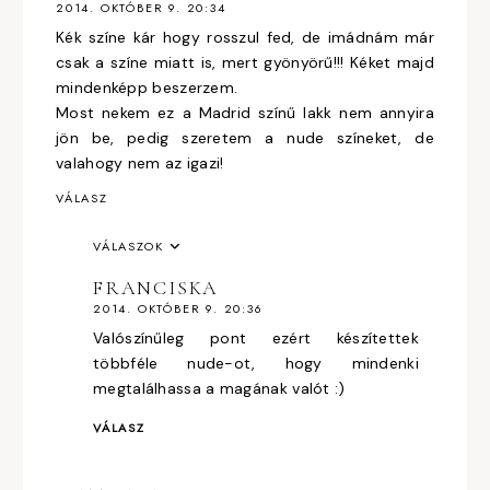
2014. OKTÓBER 9. 20:34
Kék színe kár hogy rosszul fed, de imádnám már
csak a színe miatt is, mert gyönyörű!!! Kéket majd
mindenképp beszerzem.
Most nekem ez a Madrid színű lakk nem annyira
jön be, pedig szeretem a nude színeket, de
valahogy nem az igazi!
VÁLASZ
VÁLASZOK
FRANCISKA
2014. OKTÓBER 9. 20:36
Valószínűleg pont ezért készítettek
többféle nude-ot, hogy mindenki
megtalálhassa a magának valót :)
VÁLASZ