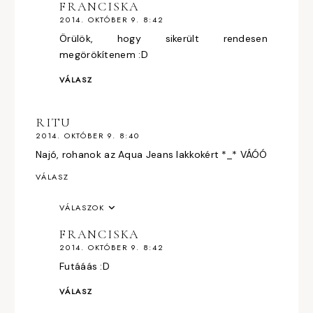
FRANCISKA
2014. OKTÓBER 9. 8:42
Örülök, hogy sikerült rendesen
megörökítenem :D
VÁLASZ
RITU
2014. OKTÓBER 9. 8:40
Najó, rohanok az Aqua Jeans lakkokért *_* VÁÓÓ
VÁLASZ
VÁLASZOK
FRANCISKA
2014. OKTÓBER 9. 8:42
Futááás :D
VÁLASZ