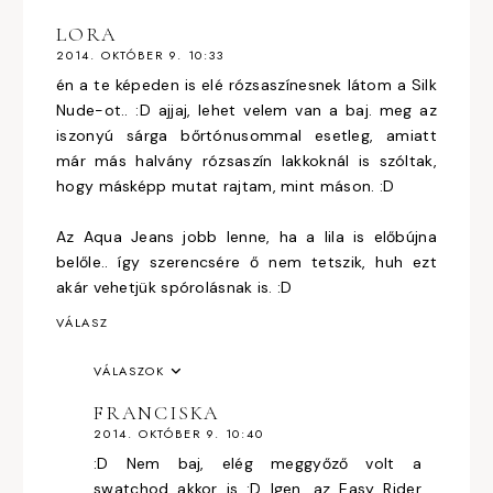
LORA
2014. OKTÓBER 9. 10:33
én a te képeden is elé rózsaszínesnek látom a Silk
Nude-ot.. :D ajjaj, lehet velem van a baj. meg az
iszonyú sárga bőrtónusommal esetleg, amiatt
már más halvány rózsaszín lakkoknál is szóltak,
hogy másképp mutat rajtam, mint máson. :D
Az Aqua Jeans jobb lenne, ha a lila is előbújna
belőle.. így szerencsére ő nem tetszik, huh ezt
akár vehetjük spórolásnak is. :D
VÁLASZ
VÁLASZOK
FRANCISKA
2014. OKTÓBER 9. 10:40
:D Nem baj, elég meggyőző volt a
swatchod akkor is :D Igen, az Easy Rider