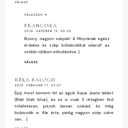
VÁLASZ
VÁLASZOK
FRANCISKA
2014. OKTÓBER 13. 20:55
Bizony, nagyon szépek! A Moyrának egész
érdekes és szép kollekciókkal sikerült az
utóbbi időben előrukkolnia :)
VÁLASZ
RÉKA BALOGH
2015. FEBRUÁR 11. 23:07
Épp most kentem fel az egyik Aqua Jeans lakkot
(Blah blah blue), és ez is csak 3 rétegben fed
tökéletesen, piszok lassan szárad, és még
bubisodik is. Kár érte, pedig nagyon szép színe
van... :(