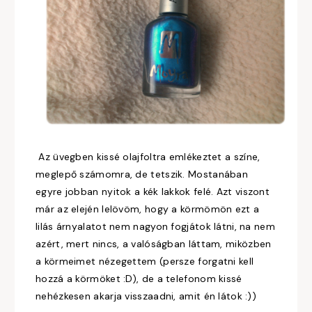
Az üvegben kissé olajfoltra emlékeztet a színe,
meglepő számomra, de tetszik. Mostanában
egyre jobban nyitok a kék lakkok felé. Azt viszont
már az elején lelövöm, hogy a körmömön ezt a
lilás árnyalatot nem nagyon fogjátok látni, na nem
azért, mert nincs, a valóságban láttam, miközben
a körmeimet nézegettem (persze forgatni kell
hozzá a körmöket :D), de a telefonom kissé
nehézkesen akarja visszaadni, amit én látok :))