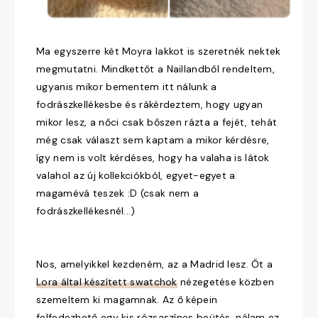
Ma egyszerre két Moyra lakkot is szeretnék nektek
megmutatni. Mindkettőt a Naillandből rendeltem,
ugyanis mikor bementem itt nálunk a
fodrászkellékesbe és rákérdeztem, hogy ugyan
mikor lesz, a nőci csak bőszen rázta a fejét, tehát
még csak választ sem kaptam a mikor kérdésre,
így nem is volt kérdéses, hogy ha valaha is látok
valahol az új kollekciókból, egyet-egyet a
magamévá teszek :D (csak nem a
fodrászkellékesnél...)
Nos, amelyikkel kezdeném, az a Madrid lesz. Őt a
Lora által készített swatchok
nézegetése közben
szemeltem ki magamnak. Az ő képein
felfedezhető egy kis rózsaszínes beütés, nálam ez