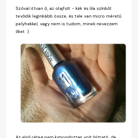
Szóval ittvan ő, az olajfolt - kék és lila színből
tevődik leginkább össze, és tele van micro méretű
pelyhekkel, vagy nem is tudom, minek nevezzem
őket :)
Az első réteg nem kimondottan volt bíztató, de