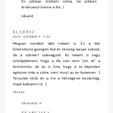
Én jobban örültem volna, ha jobban
érvényesül benne a lila :)
VÁLASZ
KLÁRESZ
2014. OKTÓBER 9. 7:44
Megvan mindkét lakk nekem is. Ez a kék
hihetetlenül gyengén fed és tényleg lassan szárad,
de a színéért odavagyok. Az nekem is nagy
szívfájdalmam, hogy a lila szín nem "jön át" a
körmömön, de az is fura, hogy a te képeiden
egészen más a színe, mint most az én kezemen. :)
Tervezek róluk én is írni a hétvégével bezárólag,
majd kukkants rá. :)
VÁLASZ
VÁLASZOK
FRANCISKA