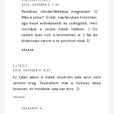
2014. OKTÓBER 9. 7:49
Rendben, mindenféleképp megnézem :))
Más a színe? :D Hát, napfényben fotóztam,
úgy kissé erőteljesebb és csillogóbb, mint
mondjuk a szoba másik felében :) De
nekem ilyen volt a körmeimen is :) Na de
kíváncsian várom a te posztod róluk :D
VÁLASZ
LOLLI
2014. OKTÓBER 9. 8:07
Ez talán akkor a másik duokróm lakk amit nem
vettem meg. Teszteltem már a türkizes deep
forestet, és mindenki oda van érte. :))
VÁLASZ
VÁLASZOK