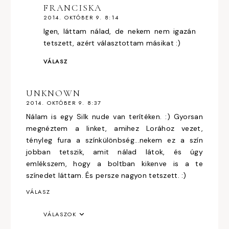
FRANCISKA
2014. OKTÓBER 9. 8:14
Igen, láttam nálad, de nekem nem igazán
tetszett, azért választottam másikat :)
VÁLASZ
UNKNOWN
2014. OKTÓBER 9. 8:37
Nálam is egy Silk nude van terítéken. :) Gyorsan
megnéztem a linket, amihez Lorához vezet,
tényleg fura a színkülönbség...nekem ez a szín
jobban tetszik, amit nálad látok, és úgy
emlékszem, hogy a boltban kikenve is a te
színedet láttam. És persze nagyon tetszett. :)
VÁLASZ
VÁLASZOK