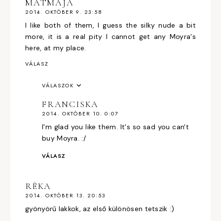
MATMAJA
2014. OKTÓBER 9. 23:58
I like both of them, I guess the silky nude a bit
more, it is a real pity I cannot get any Moyra's
here, at my place.
VÁLASZ
VÁLASZOK
FRANCISKA
2014. OKTÓBER 10. 0:07
I'm glad you like them. It's so sad you can't
buy Moyra. :/
VÁLASZ
RÉKA
2014. OKTÓBER 13. 20:53
gyönyörű lakkok, az első különösen tetszik :)