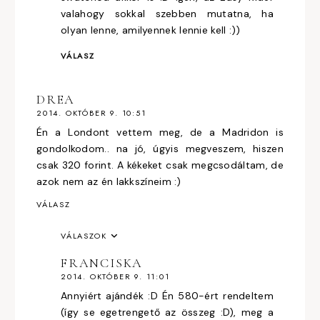
valahogy sokkal szebben mutatna, ha
olyan lenne, amilyennek lennie kell :))
VÁLASZ
DREA
2014. OKTÓBER 9. 10:51
Én a Londont vettem meg, de a Madridon is
gondolkodom.. na jó, úgyis megveszem, hiszen
csak 320 forint. A kékeket csak megcsodáltam, de
azok nem az én lakkszíneim :)
VÁLASZ
VÁLASZOK
FRANCISKA
2014. OKTÓBER 9. 11:01
Annyiért ajándék :D Én 580-ért rendeltem
(így se egetrengető az összeg :D), meg a