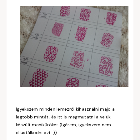
Igyekszem minden lemezről kihasználni majd a
legtöbb mintát, és itt is megmutatni a velük
készült manikűröket (ígérem, igyekszem nem
ellustálkodni ezt :)).