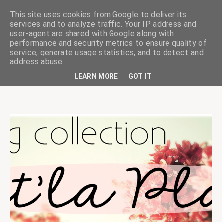
This site uses cookies from Google to deliver its
services and to analyze traffic. Your IP address and
user-agent are shared with Google along with
performance and security metrics to ensure quality of
service, generate usage statistics, and to detect and
ciskaságok
address abuse.
LEARN MORE
GOT IT