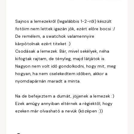
Sajnos a lemezekről (legalábbis 1-2-ről) készült
fotóim nem lettek igazán jók, ezért előre bocsi :/
De remélem, a swatchok valamennyire
kárpótolnak ezért titeket :)
Csodásak a lemezek. Bár, mivel sekélyek, néha
kifogtak rajtam, de tényleg, majd látjátok is.
Nagyon nem volt idő gondolkodni, hogy mit, meg
hogyan, ha nem cselekedtem időben, akkor a
nyomdapárnán maradt a minta.
Na de befejeztem a dumát, jöjjenek a lemezek :)
Ezek amúgy annyiban eltérnek a régiektől, hogy
ezeken már olvasható a nevük (középen :))