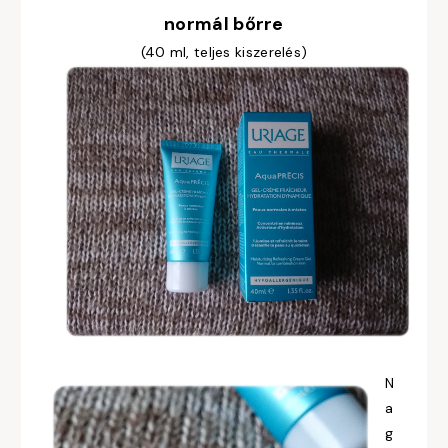
normál bőrre
(40 ml, teljes kiszerelés)
N
a
g