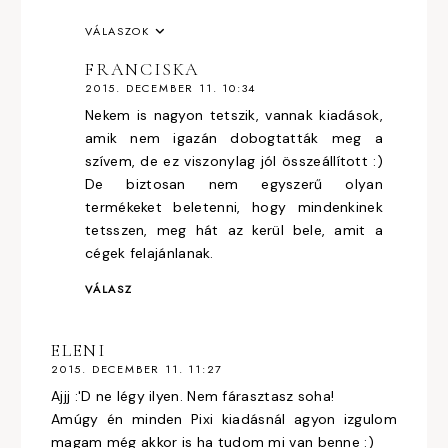
VÁLASZOK
FRANCISKA
2015. DECEMBER 11. 10:34
Nekem is nagyon tetszik, vannak kiadások,
amik nem igazán dobogtatták meg a
szívem, de ez viszonylag jól összeállított :)
De biztosan nem egyszerű olyan
termékeket beletenni, hogy mindenkinek
tetsszen, meg hát az kerül bele, amit a
cégek felajánlanak.
VÁLASZ
ELENI
2015. DECEMBER 11. 11:27
Ajjj :'D ne légy ilyen. Nem fárasztasz soha!
Amúgy én minden Pixi kiadásnál agyon izgulom
magam még akkor is ha tudom mi van benne :)