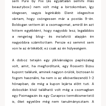
sem Pure by Pixi (és egyáltalán semmi más
beautybox) nem volt még a birtokomban, így
idegesen, vagyis leginkább Elenit idegesítve
vártam, hogy csöngessen már a postás 9-én.
Boldogan vettem át a csomagomat, amiről én azt
hittem egyébként, hogy nagyobb lesz, legalábbis
a rengeteg blog- és instafotó alapján én
nagyobbra számítottam. Persze ez semmit sem
von le az értékéből, ez csak az én hülyeségem.
A doboz tetején egy jókívánságos papírszalag
volt, amit, ha megfordítunk, egy Rossetti Bizsu
kupont találunk, aminek nagyon örülök, biztosan ki
fogom használni, ha nem is az elkövetkezendő 1-2
hónapban, de még a kupon lejárta előtt tuti. A
dobozkán kívül található volt még a csomagban
egy Piximagazin és egy Curaprox termékismertető
is, őket egyelőre még nem tanulmányoztam. A