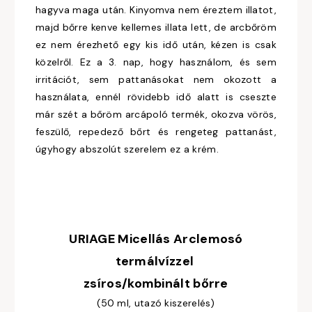
hagyva maga után. Kinyomva nem éreztem illatot,
majd bőrre kenve kellemes illata lett, de arcbőröm
ez nem érezhető egy kis idő után, kézen is csak
közelről. Ez a 3. nap, hogy használom, és sem
irritációt, sem pattanásokat nem okozott a
használata, ennél rövidebb idő alatt is cseszte
már szét a bőröm arcápoló termék, okozva vörös,
feszülő, repedező bőrt és rengeteg pattanást,
úgyhogy abszolút szerelem ez a krém.
URIAGE Micellás Arclemosó
termálvízzel
zsíros/kombinált bőrre
(50 ml, utazó kiszerelés)