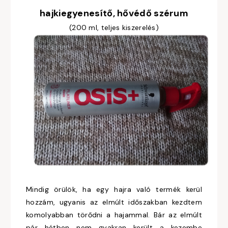
hajkiegyenesítő, hővédő szérum
(200 ml, teljes kiszerelés)
Mindig örülök, ha egy hajra való termék kerül
hozzám, ugyanis az elmúlt időszakban kezdtem
komolyabban törődni a hajammal. Bár az elmúlt
pár hétben nem gyakran került a kezembe