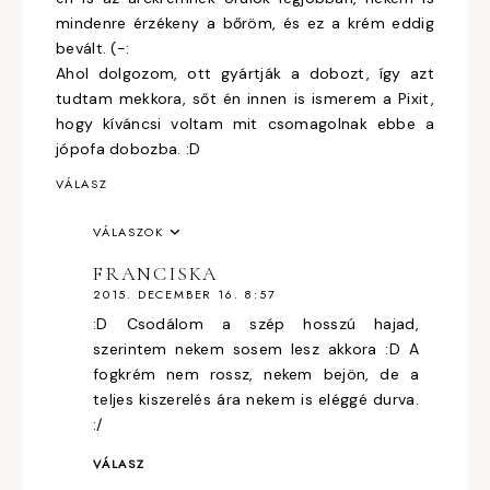
mindenre érzékeny a bőröm, és ez a krém eddig
bevált. (-:
Ahol dolgozom, ott gyártják a dobozt, így azt
tudtam mekkora, sőt én innen is ismerem a Pixit,
hogy kíváncsi voltam mit csomagolnak ebbe a
jópofa dobozba. :D
VÁLASZ
VÁLASZOK
FRANCISKA
2015. DECEMBER 16. 8:57
:D Csodálom a szép hosszú hajad,
szerintem nekem sosem lesz akkora :D A
fogkrém nem rossz, nekem bejön, de a
teljes kiszerelés ára nekem is eléggé durva.
:/
VÁLASZ