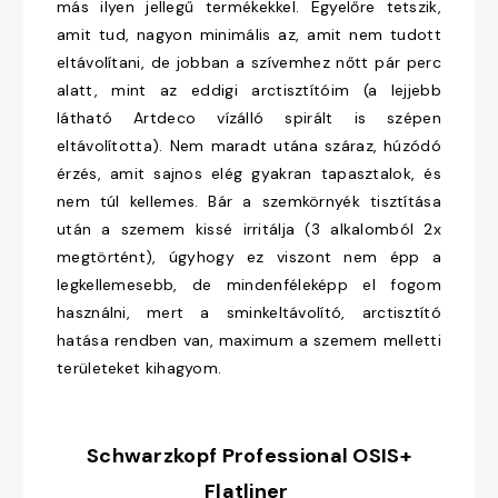
más ilyen jellegű termékekkel. Egyelőre tetszik,
amit tud, nagyon minimális az, amit nem tudott
eltávolítani, de jobban a szívemhez nőtt pár perc
alatt, mint az eddigi arctisztítóim (a lejjebb
látható Artdeco vízálló spirált is szépen
eltávolította). Nem maradt utána száraz, húzódó
érzés, amit sajnos elég gyakran tapasztalok, és
nem túl kellemes. Bár a szemkörnyék tisztítása
után a szemem kissé irritálja (3 alkalomból 2x
megtörtént), úgyhogy ez viszont nem épp a
legkellemesebb, de mindenféleképp el fogom
használni, mert a sminkeltávolító, arctisztító
hatása rendben van, maximum a szemem melletti
területeket kihagyom.
Schwarzkopf Professional OSIS+
Flatliner