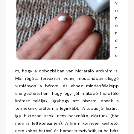
y
o
n
ö
r
ül
t
e
m, hogy a dobozkában van hidratáló arckrém is.
Már régóta terveztem venni, mostanában eléggé
vízhiányos a bőröm, és ehhez mindenféleképp
elengedhetetlen, hogy egy jól működő hidratáló
krémet találjak, úgyhogy azt hiszem, ennek a
terméknek örültem a leginkább. A tubus jól lezárt,
így biztosan senki nem használta előttünk (bár
nem is feltételezném). A krém könnyen kenhető,
nem zsíros hatású és hamar beszívódik, puha bőrt