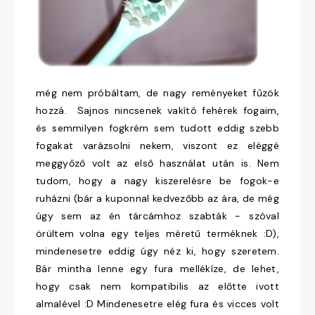
még nem próbáltam, de nagy reményeket fűzök
hozzá. Sajnos nincsenek vakító fehérek fogaim,
és semmilyen fogkrém sem tudott eddig szebb
fogakat varázsolni nekem, viszont ez eléggé
meggyőző volt az első használat után is. Nem
tudom, hogy a nagy kiszerelésre be fogok-e
ruházni (bár a kuponnal kedvezőbb az ára, de még
úgy sem az én tárcámhoz szabták - szóval
örültem volna egy teljes méretű terméknek :D),
mindenesetre eddig úgy néz ki, hogy szeretem.
Bár mintha lenne egy fura mellékíze, de lehet,
hogy csak nem kompatibilis az előtte ivott
almalével :D Mindenesetre elég fura és vicces volt