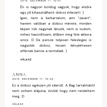
2015. DECEMBER 11. 10:01
Én is nagyon boldog vagyok, hogy elsőre
egy jól kihasználható doboz érkezett :)
Igen, nem a beltartalom, ami "zavart",
hanem valóban a doboz mérete, minden
képen tök nagynak látszik, nem is tudom,
mihez hasonlítsam, élőben meg fele akkora
sincs :D De persze teljesen felesleges is
nagyobb doboz, hiszen kényelmesen
elférnek benne a termékek :)
VÁLASZ
ANNA
2015. DECEMBER 11. 10:22
Ez a doboz egészen jól sikerült. A Bag tartalmától
nem voltam elájulva, örülök hogy nem rendeltem
meg. :D
VÁLASZ