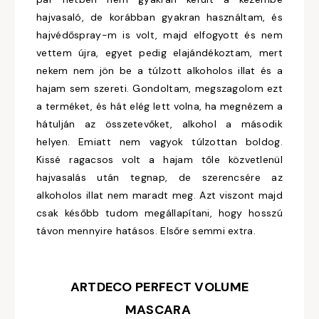
hajvasaló, de korábban gyakran használtam, és
hajvédőspray-m is volt, majd elfogyott és nem
vettem újra, egyet pedig elajándékoztam, mert
nekem nem jön be a túlzott alkoholos illat és a
hajam sem szereti. Gondoltam, megszagolom ezt
a terméket, és hát elég lett volna, ha megnézem a
hátulján az összetevőket, alkohol a második
helyen. Emiatt nem vagyok túlzottan boldog.
Kissé ragacsos volt a hajam tőle közvetlenül
hajvasalás után tegnap, de szerencsére az
alkoholos illat nem maradt meg. Azt viszont majd
csak később tudom megállapítani, hogy hosszú
távon mennyire hatásos. Elsőre semmi extra.
ARTDECO PERFECT VOLUME
MASCARA