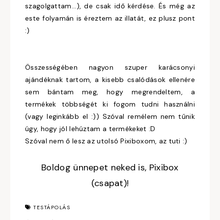
szagolgattam...), de csak idő kérdése. És még az
este folyamán is éreztem az illatát, ez plusz pont
:)
Összességében nagyon szuper karácsonyi
ajándéknak tartom, a kisebb csalódások ellenére
sem bántam meg, hogy megrendeltem, a
termékek többségét ki fogom tudni használni
(vagy leginkább el :)) Szóval remélem nem tűnik
úgy, hogy jól lehúztam a termékeket :D
Szóval nem ő lesz az utolsó Pixiboxom, az tuti :)
Boldog ünnepet neked is, Pixibox
(csapat)!
TESTÁPOLÁS