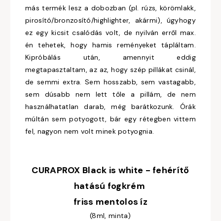
más termék lesz a dobozban (pl. rúzs, körömlakk,
pirosító/bronzosító/highlighter, akármi), úgyhogy
ez egy kicsit csalódás volt, de nyilván erről max.
én tehetek, hogy hamis reményeket tápláltam.
Kipróbálás után, amennyit eddig
megtapasztaltam, az az, hogy szép pillákat csinál,
de semmi extra. Sem hosszabb, sem vastagabb,
sem dúsabb nem lett tőle a pillám, de nem
használhatatlan darab, még barátkozunk. Órák
múltán sem potyogott, bár egy rétegben vittem
fel, nagyon nem volt minek potyognia.
CURAPROX Black is white - fehérítő
hatású fogkrém
friss mentolos íz
(8ml, minta)