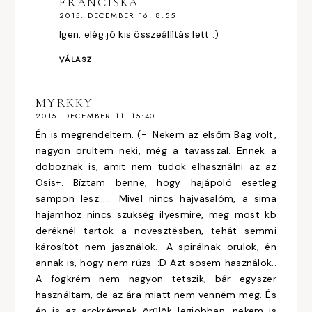
FRANCISKA
2015. DECEMBER 16. 8:55
Igen, elég jó kis összeállítás lett :)
VÁLASZ
MYRKKY
2015. DECEMBER 11. 15:40
Én is megrendeltem. (-: Nekem az elsőm Bag volt,
nagyon örültem neki, még a tavasszal. Ennek a
doboznak is, amit nem tudok elhasználni az az
Osis+. Bíztam benne, hogy hajápoló esetleg
sampon lesz...... Mivel nincs hajvasalóm, a sima
hajamhoz nincs szükség ilyesmire, meg most kb
deréknél tartok a növesztésben, tehát semmi
károsítót nem jasználok.. A spirálnak örülök, én
annak is, hogy nem rúzs. :D Azt sosem használok..
A fogkrém nem nagyon tetszik, bár egyszer
használtam, de az ára miatt nem venném meg. És
én is az arckrémnek örülök legjobban, nekem is