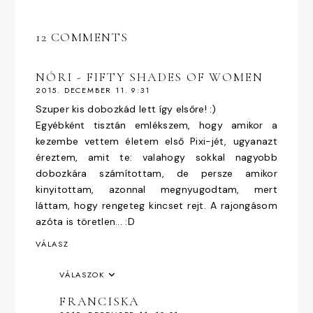
12 COMMENTS
NÓRI - FIFTY SHADES OF WOMEN
2015. DECEMBER 11. 9:31
Szuper kis dobozkád lett így elsőre! :)
Egyébként tisztán emlékszem, hogy amikor a
kezembe vettem életem első Pixi-jét, ugyanazt
éreztem, amit te: valahogy sokkal nagyobb
dobozkára számítottam, de persze amikor
kinyitottam, azonnal megnyugodtam, mert
láttam, hogy rengeteg kincset rejt. A rajongásom
azóta is töretlen... :D
VÁLASZ
VÁLASZOK
FRANCISKA