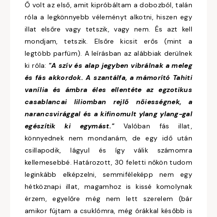
Ő volt az első, amit kipróbáltam a dobozból, talán
róla a legkönnyebb véleményt alkotni, hiszen egy
illat elsőre vagy tetszik, vagy nem. És azt kell
mondjam, tetszik. Elsőre kicsit erős (mint a
legtöbb parfüm). A leírásban az alábbiak derülnek
ki róla:
"A szív és alap jegyben vibrálnak a meleg
és fás akkordok. A szantálfa, a mámorító Tahiti
vanília és ámbra éles ellentéte az egzotikus
casablancai liliomban rejlő nőiességnek, a
narancsvirággal és a kifinomult ylang ylang-gal
egészítik ki egymást."
Valóban fás illat,
könnyednek nem mondanám, de egy idő után
csillapodik, lágyul és így válik számomra
kellemesebbé. Határozott, 30 feletti nőkön tudom
leginkább elképzelni, semmiféleképp nem egy
hétköznapi illat, magamhoz is kissé komolynak
érzem, egyelőre még nem lett szerelem (bár
amikor fújtam a csuklómra, még órákkal később is