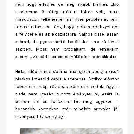
nem hogy elfedné, de még inkább kiemeli. Első
alkalommal 3 réteg után is foltos volt, majd
másodszori felkenésnél már ilyen problémát nem
tapasztaltam, de tény, hogy jobban odafigyeltem
a felvitelre és az eloszlatásra. Sajnos kissé lassan
szárad, de gyorsszárító fedőlakkal erre rá lehet
segíteni. Most nem próbáltam, de emlékeim
szerint az első felkenésnél működött fedőlakkal is.
Hideg időben nude/barna, melegben pedig a kissé
piszkos limezöld kapja a szerepet. Amikor először
felkentem, még rövidebb körmeim voltak, úgy a
nude nem igazán tudott érvényesülni, ezért is
kentem fel és fotóztam be még egyszer, a
hosszabb körmökön már mindkét árnyalat jól
érvényesült (viszonylag).