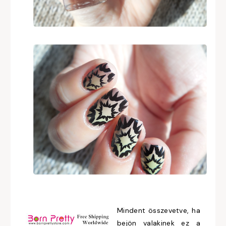
Mindent összevetve, ha
bejön valakinek ez a