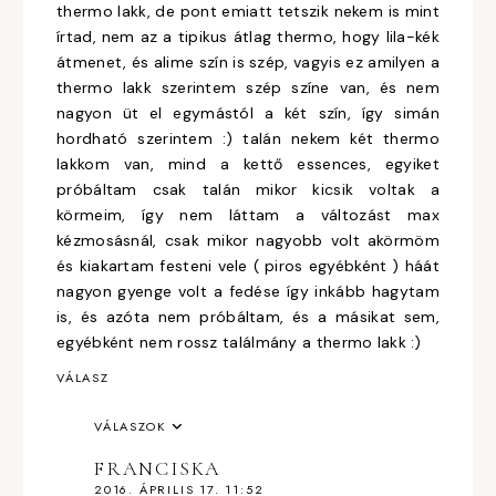
thermo lakk, de pont emiatt tetszik nekem is mint
írtad, nem az a tipikus átlag thermo, hogy lila-kék
átmenet, és alime szín is szép, vagyis ez amilyen a
thermo lakk szerintem szép színe van, és nem
nagyon üt el egymástól a két szín, így simán
hordható szerintem :) talán nekem két thermo
lakkom van, mind a kettő essences, egyiket
próbáltam csak talán mikor kicsik voltak a
körmeim, így nem láttam a változást max
kézmosásnál, csak mikor nagyobb volt akörmöm
és kiakartam festeni vele ( piros egyébként ) háát
nagyon gyenge volt a fedése így inkább hagytam
is, és azóta nem próbáltam, és a másikat sem,
egyébként nem rossz találmány a thermo lakk :)
VÁLASZ
VÁLASZOK
FRANCISKA
2016. ÁPRILIS 17. 11:52