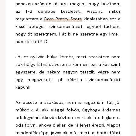
nehezen szánom rá arra magam, hogy bővítsem
az 1-2 darabos készletet. Viszont, mikor
megláttam a
Born Pretty Store
kínálatában ezt a
kissé beteges színkombinációt, egyből tudtam,
hogy őt szeretném. Hát ki ne szeretne egy lime-
nude lakkot? :D
Jó, ez nyilván hülye kérdés, mert szerintem nem
sok hölgy látná szívesen a körmein ezt a két színt
egyszerre, de nekem nagyon tetszik, végre nem
egy megszokott, pl. kék-lila színkombinációt
kapunk.
Az ecsete a szokásos, nem is ragoznám túl, jól
működik. A lakk eléggé folyós, úgyhogy érdemes
odafigyelni lakkozás közben, mert eleinte hajlamos
oda folyni, ahova ő akar, de rá lehet érezni. Alapot
mindenféleképp javaslok alá, mert a barázdákat