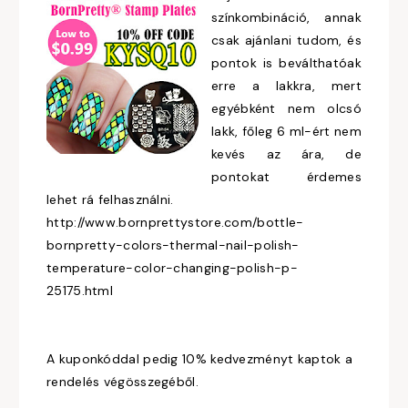
színkombináció, annak
csak ajánlani tudom, és
pontok is beválthatóak
erre a lakkra, mert
egyébként nem olcsó
lakk, főleg 6 ml-ért nem
kevés az ára, de
pontokat érdemes
lehet rá felhasználni.
http://www.bornprettystore.com/bottle-
bornpretty-colors-thermal-nail-polish-
temperature-color-changing-polish-p-
25175.html
A kuponkóddal pedig 10% kedvezményt kaptok a
rendelés végösszegéből.