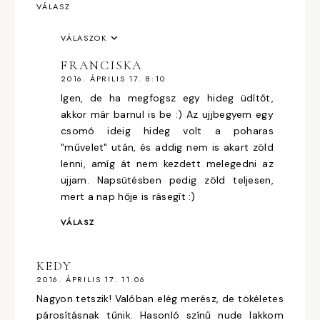
VÁLASZ
VÁLASZOK
FRANCISKA
2016. ÁPRILIS 17. 8:10
Igen, de ha megfogsz egy hideg üdítőt,
akkor már barnul is be :) Az ujjbegyem egy
csomó ideig hideg volt a poharas
"művelet" után, és addig nem is akart zöld
lenni, amíg át nem kezdett melegedni az
ujjam. Napsütésben pedig zöld teljesen,
mert a nap hője is rásegít :)
VÁLASZ
KEDY
2016. ÁPRILIS 17. 11:06
Nagyon tetszik! Valóban elég merész, de tökéletes
párosításnak tűnik. Hasonló színű nude lakkom