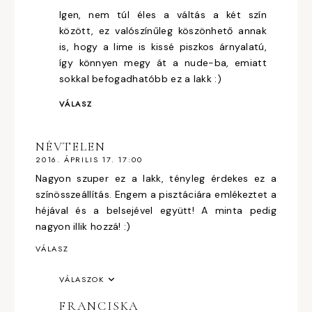
Igen, nem túl éles a váltás a két szín
között, ez valószínűleg köszönhető annak
is, hogy a lime is kissé piszkos árnyalatú,
így könnyen megy át a nude-ba, emiatt
sokkal befogadhatóbb ez a lakk :)
VÁLASZ
NÉVTELEN
2016. ÁPRILIS 17. 17:00
Nagyon szuper ez a lakk, tényleg érdekes ez a
színösszeállítás. Engem a pisztáciára emlékeztet a
héjával és a belsejével együtt! A minta pedig
nagyon illik hozzá! :)
VÁLASZ
VÁLASZOK
FRANCISKA