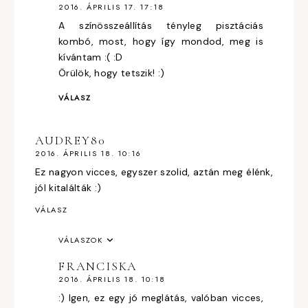
2016. ÁPRILIS 17. 17:18
A színösszeállítás tényleg pisztáciás
kombó, most, hogy így mondod, meg is
kívántam :( :D
Örülök, hogy tetszik! :)
VÁLASZ
AUDREY80
2016. ÁPRILIS 18. 10:16
Ez nagyon vicces, egyszer szolid, aztán meg élénk,
jól kitalálták :)
VÁLASZ
VÁLASZOK
FRANCISKA
2016. ÁPRILIS 18. 10:18
:) Igen, ez egy jó meglátás, valóban vicces,