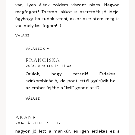
van, ilyen élénk zöldem viszont nincs. Nagyon
megfogott! Thermo lakkot is szeretnék jó ideje,
úgyhogy ha tudok venni, akkor szerintem meg is
van melyiket fogom! :)
VÁLASZ
VÁLASZOK
FRANCISKA
2016. ÁPRILIS 17. 11:45
Örülök, hogy tetszik! Érdekes
színkombináció, de pont ettől gyűrűzik be
az ember fejébe a "kell" gondolat :D
VÁLASZ
AKANE
2016. ÁPRILIS 17. 11:19
nagyon jó lett a manikűr, és igen érdekes ez a