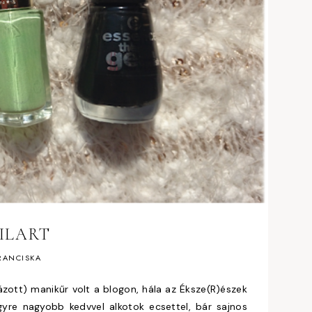
ILART
RANCISKA
ott) manikűr volt a blogon, hála az Éksze(R)észek
yre nagyobb kedvvel alkotok ecsettel, bár sajnos