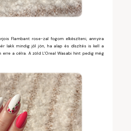
jois Flambant rose-zal fogom elkészíteni, annyira
 lakk mindig jól jön, ha alap és díszítés is kell a
 erre a célra. A zöld L'Oreal Wasabi hint pedig még