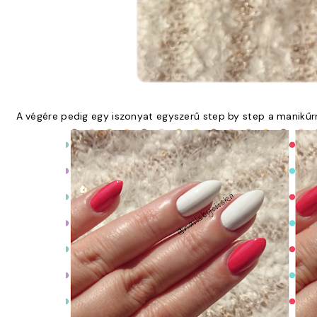
A végére pedig egy iszonyat egyszerű step by step a manikűrr