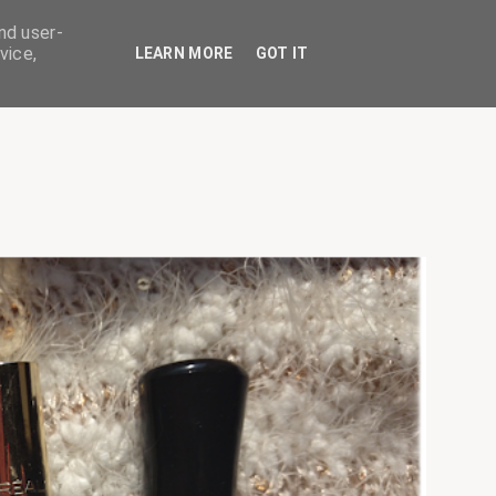
nd user-
vice,
LEARN MORE
GOT IT