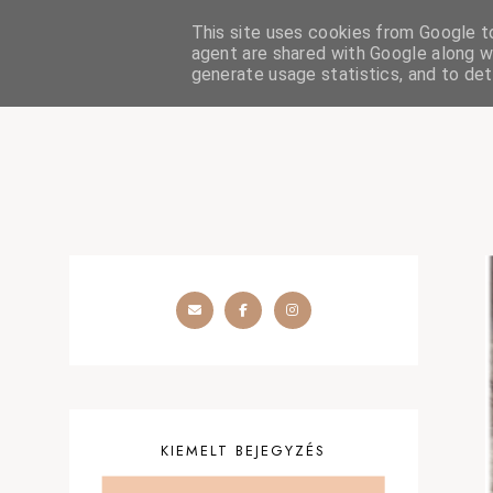
This site uses cookies from Google to 
HOME
SZÉPSÉGÁPOLÁS
OUTFIT
SZEMÉLYES
agent are shared with Google along wi
generate usage statistics, and to de
KIEMELT BEJEGYZÉS