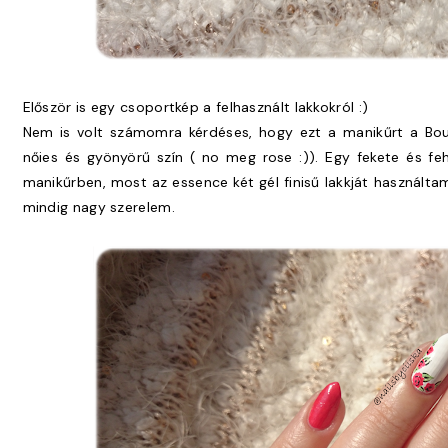
Először is egy csoportkép a felhasznált lakkokról :)
Nem is volt számomra kérdéses, hogy ezt a manikűrt a Bour
nőies és gyönyörű szín ( no meg rose :)). Egy fekete és fehér
manikűrben, most az essence két gél finisű lakkját használtam
mindig nagy szerelem.