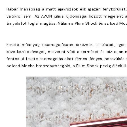
Habár manapság a matt ajakrúzsok élik igazán fénykorukat, 
valókról sem. Az AVON júliusi újdonságai között megjelent 
árnyalatot foglal magába. Nálam a Plum Shock és az Iced Mo
Fekete műanyag csomagolásban érkeznek, a többit, igen,
következő szöveget, miszerint védi a terméket és biztosan n
fontos. A fekete csomagolás alatt fémes-fényes, hosszúkás to
az Iced Mocha bronzos/rosegold, a Plum Shock pedig élénk li