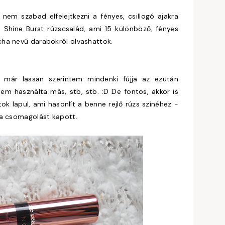
nem szabad elfelejtkezni a fényes, csillogó ajakra
a Shine Burst rúzscsalád, ami 15 különböző, fényes
cha nevű darabokról olvashattok.
 már lassan szerintem mindenki fújja az ezután
em használta más, stb, stb. :D De fontos, akkor is
k lapul, ami hasonlít a benne rejlő rúzs színéhez -
la csomagolást kapott.