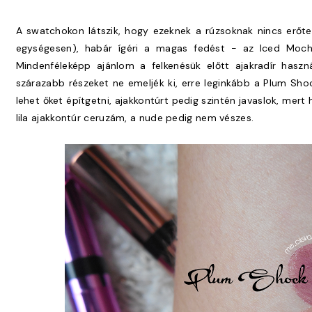
A swatchokon látszik, hogy ezeknek a rúzsoknak nincs erőte
egységesen), habár ígéri a magas fedést - az Iced Mocha 
Mindenféleképp ajánlom a felkenésük előtt ajakradír haszn
szárazabb részeket ne emeljék ki, erre leginkább a Plum Shoc
lehet őket építgetni, ajakkontúrt pedig szintén javaslok, mer
lila ajakkontúr ceruzám, a nude pedig nem vészes.