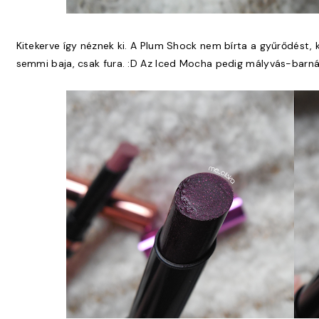
Kitekerve így néznek ki. A Plum Shock nem bírta a gyűrődést, 
semmi baja, csak fura. :D Az Iced Mocha pedig mályvás-barná