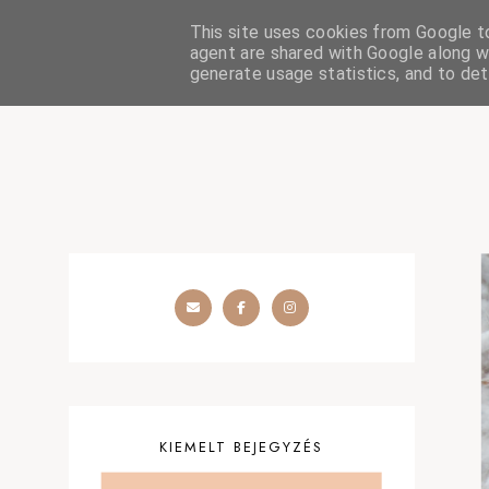
This site uses cookies from Google to 
HOME
SZÉPSÉGÁPOLÁS
OUTFIT
SZEMÉLYES
agent are shared with Google along wi
generate usage statistics, and to de
KIEMELT BEJEGYZÉS