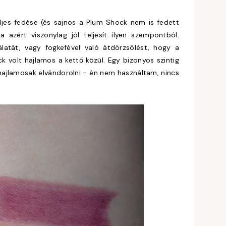
ljes fedése (és sajnos a Plum Shock nem is fedett
azért viszonylag jól teljesít ilyen szempontból.
álatát, vagy fogkefével való átdörzsölést, hogy a
k volt hajlamos a kettő közül. Egy bizonyos szintig
t hajlamosak elvándorolni - én nem használtam, nincs