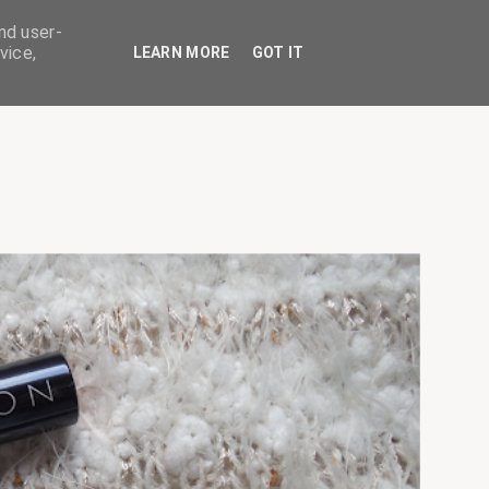
nd user-
vice,
LEARN MORE
GOT IT