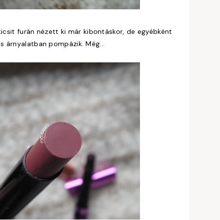
kicsit furán nézett ki már kibontáskor, de egyébként
s árnyalatban pompázik. Még...