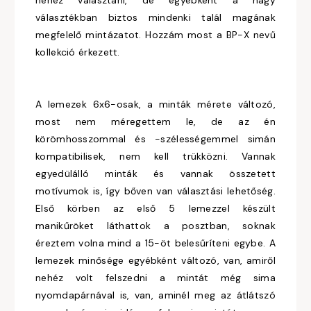
nehéz választani, de egyébként a nagy
választékban biztos mindenki talál magának
megfelelő mintázatot. Hozzám most a BP-X nevű
kollekció érkezett.
A lemezek 6x6-osak, a minták mérete változó,
most nem méregettem le, de az én
körömhosszommal és -szélességemmel simán
kompatibilisek, nem kell trükközni. Vannak
egyedülálló minták és vannak összetett
motívumok is, így bőven van választási lehetőség.
Első körben az első 5 lemezzel készült
manikűröket láthattok a posztban, soknak
éreztem volna mind a 15-öt belesűríteni egybe. A
lemezek minősége egyébként változó, van, amiről
nehéz volt felszedni a mintát még sima
nyomdapárnával is, van, aminél meg az átlátszó