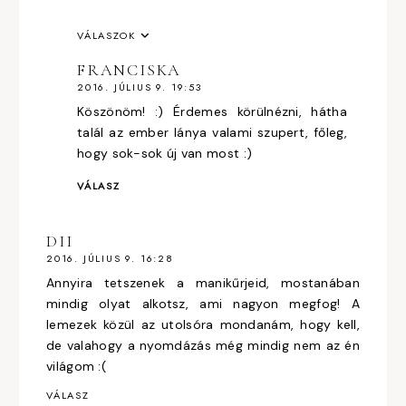
VÁLASZOK
FRANCISKA
2016. JÚLIUS 9. 19:53
Köszönöm! :) Érdemes körülnézni, hátha
talál az ember lánya valami szupert, főleg,
hogy sok-sok új van most :)
VÁLASZ
DII
2016. JÚLIUS 9. 16:28
Annyira tetszenek a manikűrjeid, mostanában
mindig olyat alkotsz, ami nagyon megfog! A
lemezek közül az utolsóra mondanám, hogy kell,
de valahogy a nyomdázás még mindig nem az én
világom :(
VÁLASZ