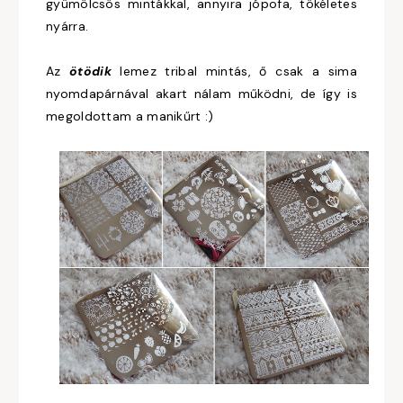
gyümölcsös mintákkal, annyira jópofa, tökéletes
nyárra.
Az
ötödik
lemez tribal mintás, ő csak a sima
nyomdapárnával akart nálam működni, de így is
megoldottam a manikűrt :)