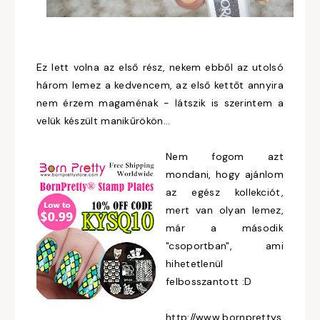
Ez lett volna az első rész, nekem ebből az utolsó
három lemez a kedvencem, az első kettőt annyira
nem érzem magaménak - látszik is szerintem a
velük készült manikűrökön...
Nem fogom azt
mondani, hogy ajánlom
az egész kollekciót,
mert van olyan lemez,
már a második
"csoportban", ami
hihetetlenül
felbosszantott :D
http://www.bornprettys