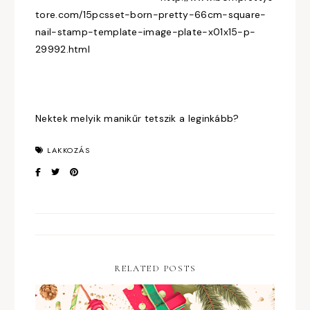
tore.com/15pcsset-born-pretty-66cm-square-
nail-stamp-template-image-plate-x01x15-p-
29992.html
Nektek melyik manikűr tetszik a leginkább?
LAKKOZÁS
RELATED POSTS