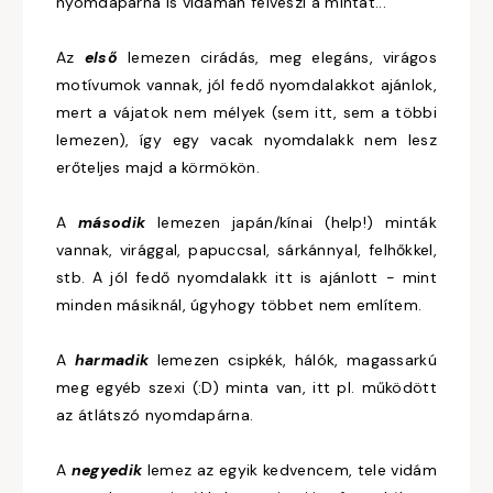
nyomdapárna is vidáman felveszi a mintát...
Az
első
lemezen cirádás, meg elegáns, virágos
motívumok vannak, jól fedő nyomdalakkot ajánlok,
mert a vájatok nem mélyek (sem itt, sem a többi
lemezen), így egy vacak nyomdalakk nem lesz
erőteljes majd a körmökön.
A
második
lemezen japán/kínai (help!) minták
vannak, virággal, papuccsal, sárkánnyal, felhőkkel,
stb. A jól fedő nyomdalakk itt is ajánlott - mint
minden másiknál, úgyhogy többet nem említem.
A
harmadik
lemezen csipkék, hálók, magassarkú
meg egyéb szexi (:D) minta van, itt pl. működött
az átlátszó nyomdapárna.
A
negyedik
lemez az egyik kedvencem, tele vidám