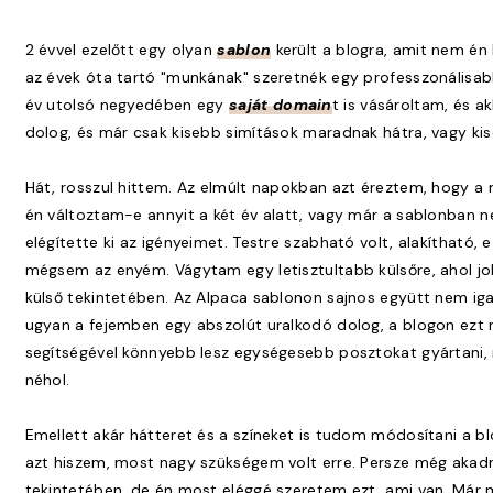
2 évvel ezelőtt egy olyan
sablon
került a blogra, amit nem én
az évek óta tartó "munkának" szeretnék egy professzonálisabb
év utolsó negyedében egy
saját domain
t is vásároltam, és ak
dolog, és már csak kisebb simítások maradnak hátra, vagy ki
Hát, rosszul hittem. Az elmúlt napokban azt éreztem, hogy 
én változtam-e annyit a két év alatt, vagy már a sablonban 
elégítette ki az igényeimet. Testre szabható volt, alakítható
mégsem az enyém. Vágytam egy letisztultabb külsőre, ahol j
külső tekintetében. Az Alpaca sablonon sajnos együtt nem iga
ugyan a fejemben egy abszolút uralkodó dolog, a blogon ezt
segítségével könnyebb lesz egységesebb posztokat gyártani, 
néhol.
Emellett akár hátteret és a színeket is tudom módosítani a blo
azt hiszem, most nagy szükségem volt erre. Persze még akadna
tekintetében, de én most eléggé szeretem ezt, ami van. Már 