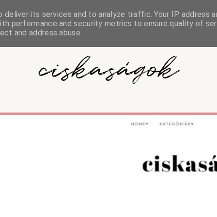
deliver its services and to analyze traffic. Your IP address a
th performance and security metrics to ensure quality of ser
tect and address abuse.
ciskaságok