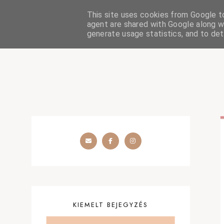
This site uses cookies from Google to 
HOME
SZÉPSÉGÁPOLÁS
OUTFIT
SZEMÉLYES
agent are shared with Google along wi
generate usage statistics, and to de
KIEMELT BEJEGYZÉS