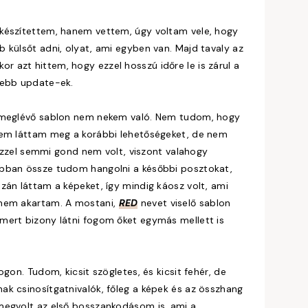
 készítettem, hanem vettem, úgy voltam vele, hogy
 külsőt adni, olyat, ami egyben van. Majd tavaly az
kor azt hittem, hogy ezzel hosszú időre le is zárul a
sebb update-ek.
a meglévő sablon nem nekem való. Nem tudom, hogy
nem láttam meg a korábbi lehetőségeket, de nem
, ezzel semmi gond nem volt, viszont valahogy
obban össze tudom hangolni a későbbi posztokat,
zán láttam a képeket, így mindig káosz volt, ami
 nem akartam. A mostani,
RED
nevet viselő sablon
mert bizony látni fogom őket egymás mellett is
gon. Tudom, kicsit szögletes, és kicsit fehér, de
k csinosítgatnivalók, főleg a képek és az összhang
megvolt az első bosszankodásom is, ami a