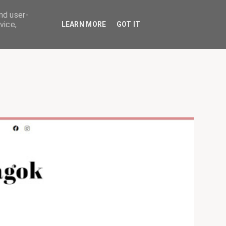
nd user-
vice,
LEARN MORE
GOT IT