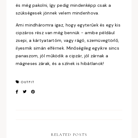
és még pakolni, így pedig mindenképp csak a
szükségesek jönnek velem mindenhova.
Ami mindháromra igaz, hogy egyterűek és egy kis
cipzáros rész van még bennük - amibe például
zsepi, a kártyatartóm, vagy rágó, szemüvegtörlő,
ilyesmik simán elférnek. Minőségileg egyikre sincs
panaszom, jól működik a cipzár, jól zárnak a
mágneses zárak, és a színek is hibátlanok!
OUTFIT
RELATED POSTS