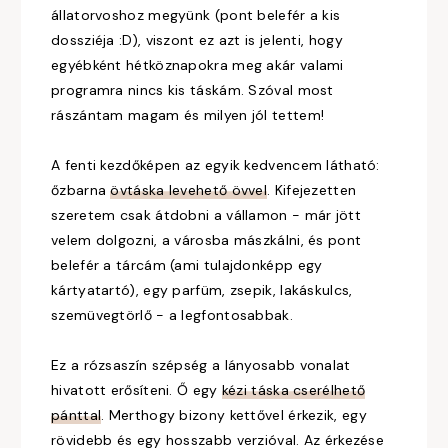
állatorvoshoz megyünk (pont belefér a kis
dossziéja :D), viszont ez azt is jelenti, hogy
egyébként hétköznapokra meg akár valami
programra nincs kis táskám. Szóval most
rászántam magam és milyen jól tettem!
A fenti kezdőképen az egyik kedvencem látható:
őzbarna
övtáska levehető övvel
. Kifejezetten
szeretem csak átdobni a vállamon - már jött
velem dolgozni, a városba mászkálni, és pont
belefér a tárcám (ami tulajdonképp egy
kártyatartó), egy parfüm, zsepik, lakáskulcs,
szemüvegtörlő - a legfontosabbak.
Ez a rózsaszín szépség a lányosabb vonalat
hivatott erősíteni. Ő egy
kézi táska cserélhető
pánttal
. Merthogy bizony kettővel érkezik, egy
rövidebb és egy hosszabb verzióval. Az érkezése