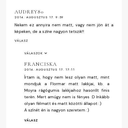
AUDREY80
2014. AUGUSZTUS 17. 9:59
Nekem ez annyira nem matt, vagy nem jön át a
képeken, de a színe nagyon tetszik!!
VÁLASZ
VÁLASZOK
FRANCISKA
2014. AUGUSZTUS 17. 17:11
Írtam is, hogy nem lesz olyan matt, mint
mondjuk a Flormar matt lakkjai, kb. a
Moyra rágógumis lakkjaihoz hasonlít finis
terén. Mert amúgy nem is fényes :D Inkább
olyan félmatt és matt közötti állapot :)
A színét én is nagyon szeretem :)
VÁLASZ