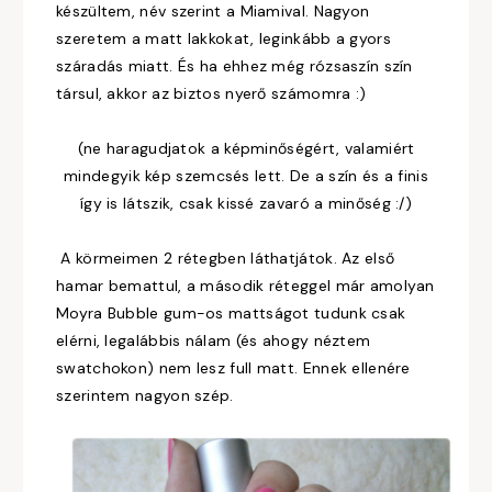
készültem, név szerint a Miamival. Nagyon
szeretem a matt lakkokat, leginkább a gyors
száradás miatt. És ha ehhez még rózsaszín szín
társul, akkor az biztos nyerő számomra :)
(ne haragudjatok a képminőségért, valamiért
mindegyik kép szemcsés lett. De a szín és a finis
így is látszik, csak kissé zavaró a minőség :/)
A körmeimen 2 rétegben láthatjátok. Az első
hamar bemattul, a második réteggel már amolyan
Moyra Bubble gum-os mattságot tudunk csak
elérni, legalábbis nálam (és ahogy néztem
swatchokon) nem lesz full matt. Ennek ellenére
szerintem nagyon szép.