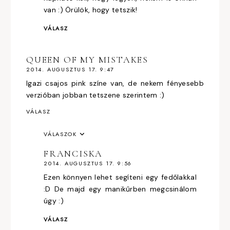
van :) Örülök, hogy tetszik!
VÁLASZ
QUEEN OF MY MISTAKES
2014. AUGUSZTUS 17. 9:47
Igazi csajos pink színe van, de nekem fényesebb
verzióban jobban tetszene szerintem :)
VÁLASZ
VÁLASZOK
FRANCISKA
2014. AUGUSZTUS 17. 9:56
Ezen könnyen lehet segíteni egy fedőlakkal
:D De majd egy manikűrben megcsinálom
úgy :)
VÁLASZ