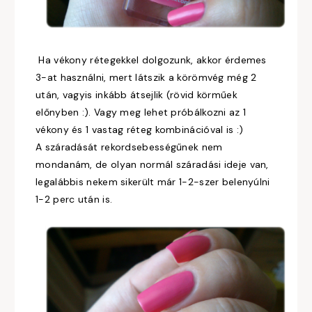
Ha vékony rétegekkel dolgozunk, akkor érdemes
3-at használni, mert látszik a körömvég még 2
után, vagyis inkább átsejlik (rövid körműek
előnyben :). Vagy meg lehet próbálkozni az 1
vékony és 1 vastag réteg kombinációval is :)
A száradását rekordsebességűnek nem
mondanám, de olyan normál száradási ideje van,
legalábbis nekem sikerült már 1-2-szer belenyúlni
1-2 perc után is.