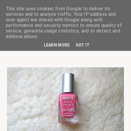
This site uses cookies from Google to deliver its
services and to analyze traffic. Your IP address and
user-agent are shared with Google along with
performance and security metrics to ensure quality of
service, generate usage statistics, and to detect and
ciskaságok
address abuse.
LEARN MORE
GOT IT