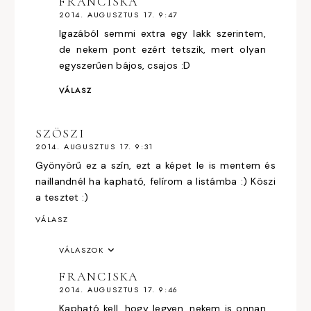
FRANCISKA
2014. AUGUSZTUS 17. 9:47
Igazából semmi extra egy lakk szerintem,
de nekem pont ezért tetszik, mert olyan
egyszerűen bájos, csajos :D
VÁLASZ
SZÖSZI
2014. AUGUSZTUS 17. 9:31
Gyönyörű ez a szín, ezt a képet le is mentem és
naillandnél ha kapható, felírom a listámba :) Köszi
a tesztet :)
VÁLASZ
VÁLASZOK
FRANCISKA
2014. AUGUSZTUS 17. 9:46
Kapható kell, hogy legyen, nekem is onnan